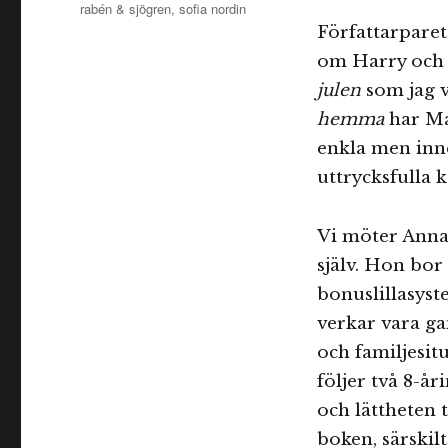
rabén & sjögren
,
sofia nordin
Författarparet
om Harry och 
julen
som jag 
hemma
har Ma
enkla men inn
uttrycksfulla 
Vi möter Anna-
själv. Hon bo
bonuslillasyst
verkar vara g
och familjesit
följer två 8-å
och lättheten t
boken, särskil