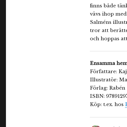
finns både tän
vävs ihop med 
Salméns illust
tror att berät
och hoppas att
Ensamma he
Författare: Ka
Illustratör: M
Förlag: Rabén 
ISBN: 9789129
Köp: t.ex. hos