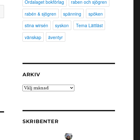
Ordalaget bokförlag
raben och sjögren
rabén & sjögren
spänning
spöken
stina wirsén
syskon
Tema Lättläst
vänskap
äventyr
ARKIV
Arkiv
SKRIBENTER