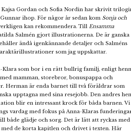
 Kajsa Gordan och Sofia Nordin har skrivit trilogi
Gunnar ihop. För någor år sedan kom
Sonja och
verkligen kan rekommendera. Till
Ensamma
tilda Salmén gjort illustrationerna. De är ganska
ehåller ändå igenkännande detaljer och Salméns
karaktärillustrationer som jag uppskattar.
Klara som bor i en rätt bullrig familj, enligt hen
r med mamman, storebror, bonuspappa och
er. Herman är enda barnet till två föräldrar som
anska upptagna med sina resejobb. Den andres he
uation blir en intressant krock för båda barnen. Vi
rings vardag med fokus på Anna-Klaras funderinga
ill både glädje och sorg. Det är lätt att ryckas med 
t med de korta kapitlen och drivet i texten. Här