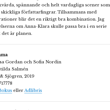
kvärda, spännande och helt vardagliga scener som
skickliga författarfingrar. Tillsammans med
rationer blir det en riktigt bra kombination. Jag
telserna om Anna-Klara skulle passa bra i en serie
 det är planen.
mma
jsa Gordan och Sofia Nordin
atilda Salmén
& Sjögren, 2019
717778
Bokus
eller
Adlibris