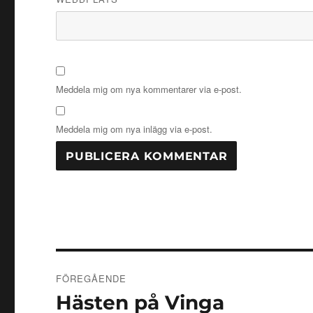
Meddela mig om nya kommentarer via e-post.
Meddela mig om nya inlägg via e-post.
Inläggsnavigering
FÖREGÅENDE
Hästen på Vinga
Föregående