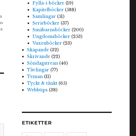
Fylla-i-böcker
(19)
Kapitelböcker
(588)
a
Samlingar
(51)
ns
Serieböcker
(37)
ga
Småbarnsböcker
(200)
Ungdomsböcker
(253)
Vuxenböcker
(23)
Skapande
(32)
Skrivande
(22)
Söndagstrean
(46)
Tävlingar
(77)
Teman
(11)
Tyckt & tänkt
(65)
Webbtips
(38)
ETIKETTER