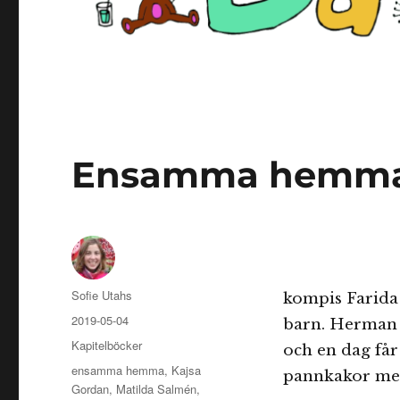
Ensamma hemm
Författare
Sofie Utahs
kompis Farida h
Publicerat
2019-05-04
barn. Herman 
den
Kategorier
Kapitelböcker
och en dag få
Etiketter
ensamma hemma
,
Kajsa
pannkakor men 
Gordan
,
Matilda Salmén
,