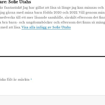
are:
Sofie Utahs
r fantastiskt! Jag har gillat att läsa så länge jag kan minnas och
 jag gärna med mina barn födda 2020 och 2022. Vill genom min
medverka till ett mer läsande samhälle, särskilt eftersom det fin
 bra barn- och ungdomsböcker och eftersom det finns så mån
 med att läsa.
Visa alla inlägg av Sofie Utahs
*
iska fält är märkta