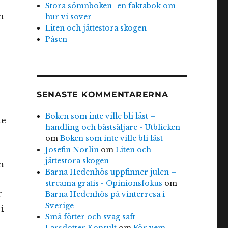
Stora sömnboken- en faktabok om
n
hur vi sover
Liten och jättestora skogen
Påsen
SENASTE KOMMENTARERNA
Boken som inte ville bli läst –
ne
handling och bästsäljare - Utblicken
om
Boken som inte ville bli läst
Josefin Norlin
om
Liten och
jättestora skogen
m
Barna Hedenhös uppfinner julen –
streama gratis - Opinionsfokus
om
r
Barna Hedenhös på vinterresa i
Sverige
i
Små fötter och svag saft —
Larsdotter Konsult
om
För vem