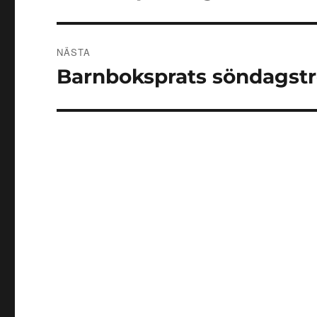
inlägg:
NÄSTA
Barnboksprats söndagstr
Nästa
inlägg: