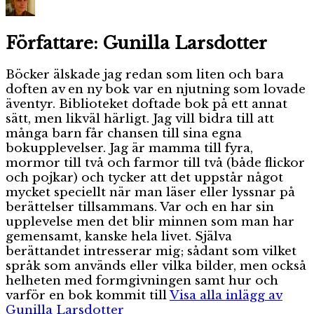
Författare:
Gunilla Larsdotter
Böcker älskade jag redan som liten och bara
doften av en ny bok var en njutning som lovade
äventyr. Biblioteket doftade bok på ett annat
sätt, men likväl härligt. Jag vill bidra till att
många barn får chansen till sina egna
bokupplevelser. Jag är mamma till fyra,
mormor till två och farmor till två (både flickor
och pojkar) och tycker att det uppstår något
mycket speciellt när man läser eller lyssnar på
berättelser tillsammans. Var och en har sin
upplevelse men det blir minnen som man har
gemensamt, kanske hela livet. Själva
berättandet intresserar mig; sådant som vilket
språk som används eller vilka bilder, men också
helheten med formgivningen samt hur och
varför en bok kommit till
Visa alla inlägg av
Gunilla Larsdotter