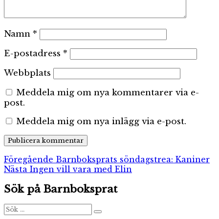
Namn
*
E-postadress
*
Webbplats
Meddela mig om nya kommentarer via e-
post.
Meddela mig om nya inlägg via e-post.
Inläggsnavigering
Föregående
Föregående
Barnboksprats söndagstrea: Kaniner
Nästa
inlägg:
Nästa
Ingen vill vara med Elin
inlägg:
Sök på Barnboksprat
Sök
Sök
efter: