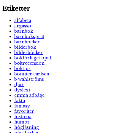
Etiketter
alfabeta
argasso
barnbok
barnboksprat
barnböcker
bilderbok
bilderböcker
bokförlaget opal
bokrecension
boktips
bonnier carlsen
b wahlströms
djur
dyslexi
emma adbåge
fakta
fantasy
favoriter
historia
humor
högläsning
idus förlag