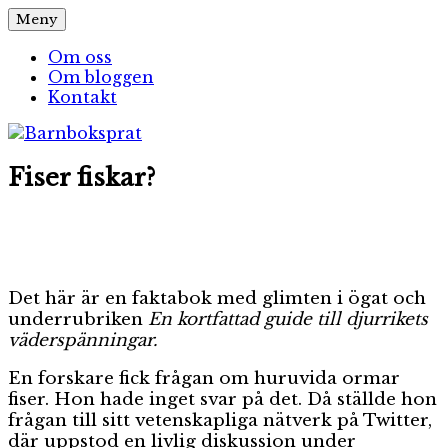
Hoppa
Meny
Barnboksprat
– en blogg om barnböcker
till
innehåll
Om oss
Om bloggen
Kontakt
Fiser fiskar?
Det här är en faktabok med glimten i ögat och
underrubriken
En kortfattad guide till djurrikets
väderspänningar.
En forskare fick frågan om huruvida ormar
fiser. Hon hade inget svar på det. Då ställde hon
frågan till sitt vetenskapliga nätverk på Twitter,
där uppstod en livlig diskussion under