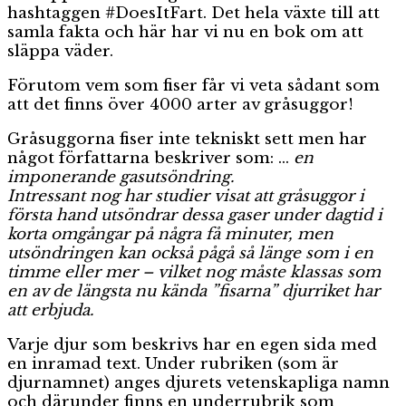
hashtaggen #DoesItFart. Det hela växte till att
samla fakta och här har vi nu en bok om att
släppa väder.
Förutom vem som fiser får vi veta sådant som
att det finns över 4000 arter av gråsuggor!
Gråsuggorna fiser inte tekniskt sett men har
något författarna beskriver som: …
en
imponerande gasutsöndring.
Intressant nog har studier visat att gråsuggor i
första hand utsöndrar dessa gaser under dagtid i
korta omgångar på några få minuter, men
utsöndringen kan också pågå så länge som i en
timme eller mer – vilket nog måste klassas som
en av de längsta nu kända ”fisarna” djurriket har
att erbjuda.
Varje djur som beskrivs har en egen sida med
en inramad text. Under rubriken (som är
djurnamnet) anges djurets vetenskapliga namn
och därunder finns en underrubrik som