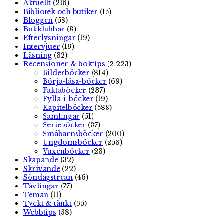
Aktuellt
(216)
Bibliotek och butiker
(15)
Bloggen
(58)
Bokklubbar
(8)
Efterlysningar
(19)
Intervjuer
(19)
Läsning
(32)
Recensioner & boktips
(2 223)
Bilderböcker
(814)
Börja-läsa-böcker
(69)
Faktaböcker
(237)
Fylla-i-böcker
(19)
Kapitelböcker
(588)
Samlingar
(51)
Serieböcker
(37)
Småbarnsböcker
(200)
Ungdomsböcker
(253)
Vuxenböcker
(23)
Skapande
(32)
Skrivande
(22)
Söndagstrean
(46)
Tävlingar
(77)
Teman
(11)
Tyckt & tänkt
(65)
Webbtips
(38)