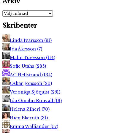
Arkiv
Arkiv
Skribenter
Linda Ivarsson
(
31
)
Ida Åkesson
(
7
)
Malin Tuvesson
(
114
)
Sofie Utahs
(
285
)
AC Hellstrand
(
134
)
Oskar Jonsson
(
20
)
Veroniqa Sjöquist
(
251
)
Ida Ömalm Ronvall
(
19
)
Helena Ziherl
(
70
)
Hien Ekeroth
(
31
)
Emma Walliander
(
37
)