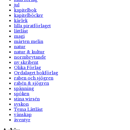
jul
kapitelbok
kapitelböcker
kärlek
lilla piratförlaget
lättläst
magi
mårten melin
natur
natur & kultur
normbrytande
ny skribent
Olika Förlag
Ordalaget bokförlag
raben och sjögren
rabén & sjögren
spänning
spöken
stina wirsén
syskon
Tema Lättläst
vänskap
äventyr