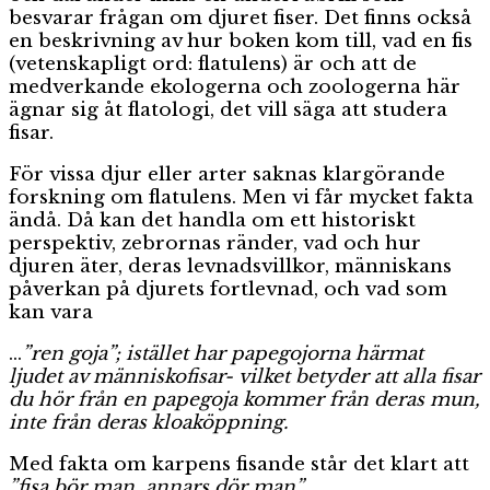
besvarar frågan om djuret fiser. Det finns också
en beskrivning av hur boken kom till, vad en fis
(vetenskapligt ord: flatulens) är och att de
medverkande ekologerna och zoologerna här
ägnar sig åt flatologi, det vill säga att studera
fisar.
För vissa djur eller arter saknas klargörande
forskning om flatulens. Men vi får mycket fakta
ändå. Då kan det handla om ett historiskt
perspektiv, zebrornas ränder, vad och hur
djuren äter, deras levnadsvillkor, människans
påverkan på djurets fortlevnad, och vad som
kan vara
…
”ren goja”; istället har papegojorna härmat
ljudet av människofisar- vilket betyder att alla fisar
du hör från en papegoja kommer från deras mun,
inte från deras kloaköppning.
Med fakta om karpens fisande står det klart att
”fisa bör man, annars dör man”.