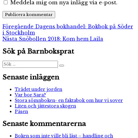
Meddela mig om nya inlägg via e-post.
Inläggsnavigering
Föregående
Föregående
Dagens bokhandel: Bokbok på Söder
inlägg:
i Stockholm
Nästa
Nästa
Snöbollen 2018: Kom hem Laila
inlägg:
Sök på Barnboksprat
Sök
Sök
efter:
Senaste inläggen
Trädet under jorden
Var bor Sara?
Stora sömnboken- en faktabok om hur vi sover
Liten och jättestora skogen
Påsen
Senaste kommentarerna
Boken som inte ville bli läst – handling och