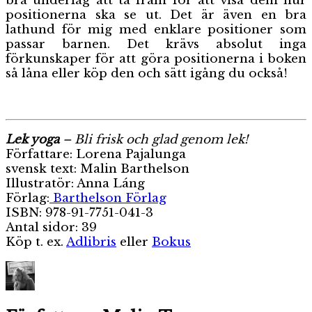
bra underlag att ta fram för att visa dem hur
positionerna ska se ut. Det är även en bra
lathund för mig med enklare positioner som
passar barnen. Det krävs absolut inga
förkunskaper för att göra positionerna i boken
så låna eller köp den och sätt igång du också!
Lek yoga
– Bli frisk och glad genom lek!
Författare: Lorena Pajalunga
svensk text: Malin Barthelson
Illustratör: Anna Láng
Förlag:
Barthelson Förlag
ISBN: 978-91-7751-041-3
Antal sidor: 39
Köp t. ex.
Adlibris
eller
Bokus