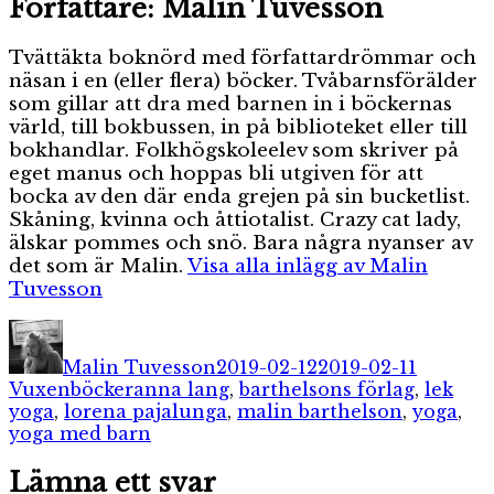
Författare:
Malin Tuvesson
Tvättäkta boknörd med författardrömmar och
näsan i en (eller flera) böcker. Tvåbarnsförälder
som gillar att dra med barnen in i böckernas
värld, till bokbussen, in på biblioteket eller till
bokhandlar. Folkhögskoleelev som skriver på
eget manus och hoppas bli utgiven för att
bocka av den där enda grejen på sin bucketlist.
Skåning, kvinna och åttiotalist. Crazy cat lady,
älskar pommes och snö. Bara några nyanser av
det som är Malin.
Visa alla inlägg av Malin
Tuvesson
Författare
Publicerat
Kategor
den
Malin Tuvesson
2019-02-12
2019-02-11
Etiketter
Vuxenböcker
anna lang
,
barthelsons förlag
,
lek
yoga
,
lorena pajalunga
,
malin barthelson
,
yoga
,
yoga med barn
Lämna ett svar