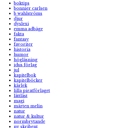
boktips
bonnier carlsen
b wahlströms
djur
dyslexi
emma adbåge
fakta
fantasy
favoriter
historia
humor
högläsning
idus förlag
jul
kapitelbok
kapitelböcker
kärlek
lilla piratförlaget
lättläst
magi
mårten melin
natur
natur & kultur
normbrytande
ny skribent