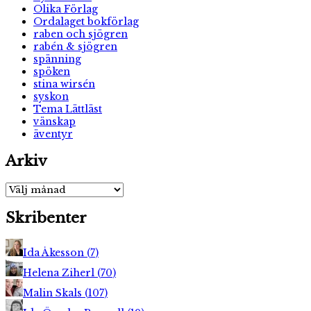
Olika Förlag
Ordalaget bokförlag
raben och sjögren
rabén & sjögren
spänning
spöken
stina wirsén
syskon
Tema Lättläst
vänskap
äventyr
Arkiv
Arkiv
Skribenter
Ida Åkesson
(
7
)
Helena Ziherl
(
70
)
Malin Skals
(
107
)