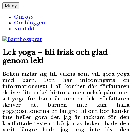
Hoppa
Meny
Barnboksprat
– en blogg om barnböcker
till
innehåll
Om oss
Om bloggen
Kontakt
Lek yoga – bli frisk och glad
genom lek!
Boken riktar sig till vuxna som vill göra yoga
med barn. Den har inledningsvis en
informationstext i all korthet där författaren
skriver lite enkel historia men också påminner
att yoga för barn är som en lek. Författaren
skriver att barnen inte kan hålla
yogapositionerna en längre tid och bör kanske
inte heller göra det. Jag är tacksam för den
kortfattade texten i början av boken, hade den
varit längre hade jag nog inte läst den