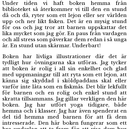
Under tiden vi haft boken hemma från
biblioteket så återkommer vi till den en stund
då och då, ryter som ett lejon eller ser världen
upp och ner likt fisken. Det är en mysig stund
för oss och jag tror att barnen uppskattar det
lika mycket som jag gör. En paus från vardagen
och all stress som påverkar dem redan i så unga
år. En stund utan skärmar. Underbart!
Boken har livliga illustrationer där det är
tydligt hur övningarna ska utföras.
Jag tycker
att boken är rolig i all sin enkelhet och glad
med uppmaningar till att ryta som ett lejon, att
känna sig skyddad i sköldpaddans skal eller
varför inte låta som en fiskmås. Det blir lekfullt
för barnen och en rolig och enkel stund att
skratta tillsammans. Jag gillar verkligen den här
boken. Jag har utfört yoga tidigare, både
hemma och i klasser. Jag har även spenderat en
del tid hemma med barnen för att få dem
intresserade. Den här boken fungerar som ett