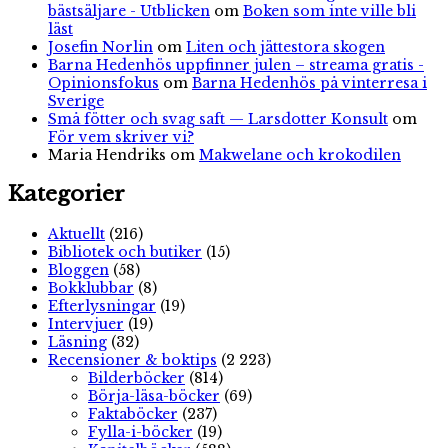
bästsäljare - Utblicken
om
Boken som inte ville bli
läst
Josefin Norlin
om
Liten och jättestora skogen
Barna Hedenhös uppfinner julen – streama gratis -
Opinionsfokus
om
Barna Hedenhös på vinterresa i
Sverige
Små fötter och svag saft — Larsdotter Konsult
om
För vem skriver vi?
Maria Hendriks
om
Makwelane och krokodilen
Kategorier
Aktuellt
(216)
Bibliotek och butiker
(15)
Bloggen
(58)
Bokklubbar
(8)
Efterlysningar
(19)
Intervjuer
(19)
Läsning
(32)
Recensioner & boktips
(2 223)
Bilderböcker
(814)
Börja-läsa-böcker
(69)
Faktaböcker
(237)
Fylla-i-böcker
(19)