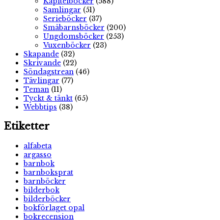
Kapitelböcker
(588)
Samlingar
(51)
Serieböcker
(37)
Småbarnsböcker
(200)
Ungdomsböcker
(253)
Vuxenböcker
(23)
Skapande
(32)
Skrivande
(22)
Söndagstrean
(46)
Tävlingar
(77)
Teman
(11)
Tyckt & tänkt
(65)
Webbtips
(38)
Etiketter
alfabeta
argasso
barnbok
barnboksprat
barnböcker
bilderbok
bilderböcker
bokförlaget opal
bokrecension