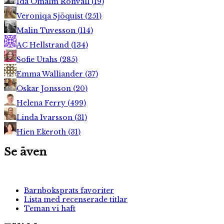
Ida Ömalm Ronvall
(
19
)
Veroniqa Sjöquist
(
251
)
Malin Tuvesson
(
114
)
AC Hellstrand
(
134
)
Sofie Utahs
(
285
)
Emma Walliander
(
37
)
Oskar Jonsson
(
20
)
Helena Ferry
(
499
)
Linda Ivarsson
(
31
)
Hien Ekeroth
(
31
)
Se även
Barnboksprats favoriter
Lista med recenserade titlar
Teman vi haft