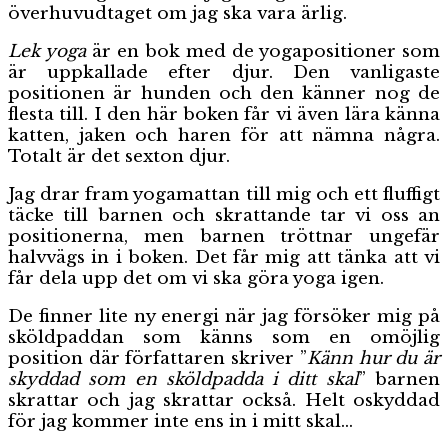
överhuvudtaget om jag ska vara ärlig.
Lek yoga
är en bok med de yogapositioner som
är uppkallade efter djur. Den vanligaste
positionen är hunden och den känner nog de
flesta till. I den här boken får vi även lära känna
katten, jaken och haren för att nämna några.
Totalt är det sexton djur.
Jag drar fram yogamattan till mig och ett fluffigt
täcke till barnen och skrattande tar vi oss an
positionerna, men barnen tröttnar ungefär
halvvägs in i boken. Det får mig att tänka att vi
får dela upp det om vi ska göra yoga igen.
De finner lite ny energi när jag försöker mig på
sköldpaddan som känns som en omöjlig
position där författaren skriver ”
Känn hur du är
skyddad som en sköldpadda i ditt skal
” barnen
skrattar och jag skrattar också. Helt oskyddad
för jag kommer inte ens in i mitt skal…