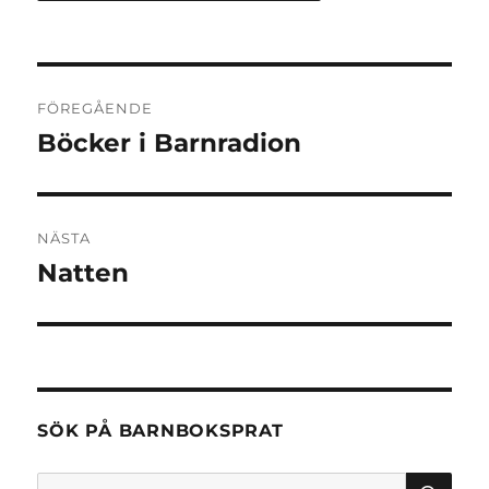
Inläggsnavigering
FÖREGÅENDE
Böcker i Barnradion
Föregående
inlägg:
NÄSTA
Natten
Nästa
inlägg:
SÖK PÅ BARNBOKSPRAT
SÖ
Sök