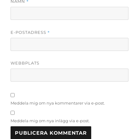
*
NAMN
*
E-POSTADRESS
WEBBPLATS
Meddela mig om nya kommentarer via e-post.
Meddela mig om nya inlägg via e-post.