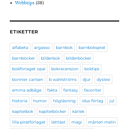
Webbtips
(38)
ETIKETTER
alfabeta
argasso
barnbok
barnboksprat
barnböcker
bilderbok
bilderböcker
bokförlaget opal
bokrecension
boktips
bonnier carlsen
b wahlströms
djur
dyslexi
emma adbåge
fakta
fantasy
favoriter
historia
humor
högläsning
idus förlag
jul
kapitelbok
kapitelböcker
kärlek
lilla piratförlaget
lättläst
magi
mårten melin