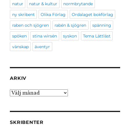
natur
natur & kultur
normbrytande
ny skribent
Olika Förlag
Ordalaget bokförlag
raben och sjögren
rabén & sjögren
spänning
spöken
stina wirsén
syskon
Tema Lättläst
vänskap
äventyr
ARKIV
Arkiv
SKRIBENTER