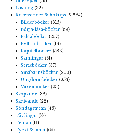
Intervjuer
(19)
Läsning
(32)
Recensioner & boktips
(2 224)
Bilderböcker
(815)
Börja-läsa-böcker
(69)
Faktaböcker
(237)
Fylla-i-böcker
(19)
Kapitelböcker
(588)
Samlingar
(51)
Serieböcker
(37)
Småbarnsböcker
(200)
Ungdomsböcker
(253)
Vuxenböcker
(23)
Skapande
(32)
Skrivande
(22)
Söndagstrean
(46)
Tävlingar
(77)
Teman
(11)
Tyckt & tänkt
(65)