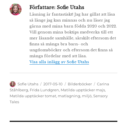
Författare:
Sofie Utahs
Läsning är fantastiskt! Jag har gillat att läsa
så länge jag kan minnas och nu läser jag
gärna med mina barn födda 2020 och 2022.
Vill genom mina boktips medverka till ett
mer läsande samhälle, särskilt eftersom det
finns så många bra barn- och
ungdomsböcker och eftersom det finns så
många fördelar med att läsa.
Visa alla inlägg av Sofie Utahs
Författare
Publicerat
Kategorier
Etiketter
Sofie Utahs
2017-05-10
Bilderböcker
Carina
den
Ståhlberg
,
Frida Lundgren
,
Matilda upptäcker majs
,
Matilda upptäcker tomat
,
matlagning
,
miljö
,
Sensory
Tales