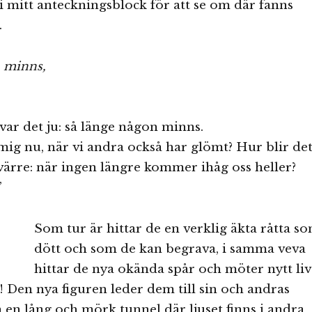
i mitt anteckningsblock för att se om där fanns
.
n minns,
å var det ju: så länge någon minns.
mig nu, när vi andra också har glömt? Hur blir de
ärre: när ingen längre kommer ihåg oss heller?
”
Som tur är hittar de en verklig äkta råtta s
dött och som de kan begrava, i samma veva
hittar de nya okända spår och möter nytt liv
! Den nya figuren leder dem till sin och andras
en lång och mörk tunnel där ljuset finns i andra