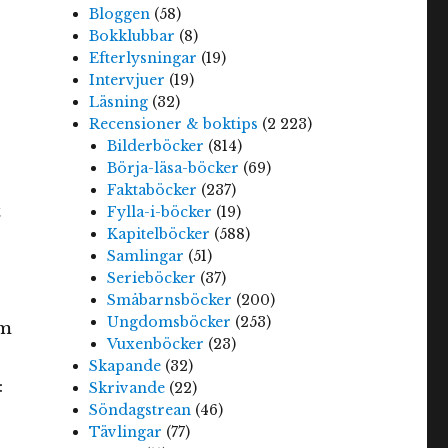
Bloggen
(58)
Bokklubbar
(8)
Efterlysningar
(19)
Intervjuer
(19)
Läsning
(32)
Recensioner & boktips
(2 223)
Bilderböcker
(814)
Börja-läsa-böcker
(69)
Faktaböcker
(237)
t
Fylla-i-böcker
(19)
Kapitelböcker
(588)
Samlingar
(51)
Serieböcker
(37)
Småbarnsböcker
(200)
Ungdomsböcker
(253)
om
Vuxenböcker
(23)
Skapande
(32)
:
Skrivande
(22)
Söndagstrean
(46)
Tävlingar
(77)