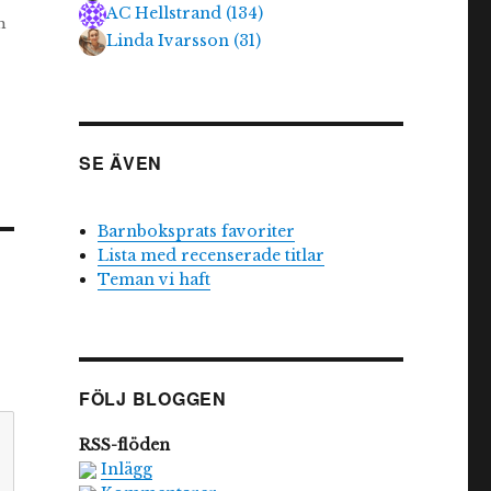
AC Hellstrand
(
134
)
m
Linda Ivarsson
(
31
)
SE ÄVEN
Barnboksprats favoriter
Lista med recenserade titlar
Teman vi haft
FÖLJ BLOGGEN
RSS-flöden
Inlägg