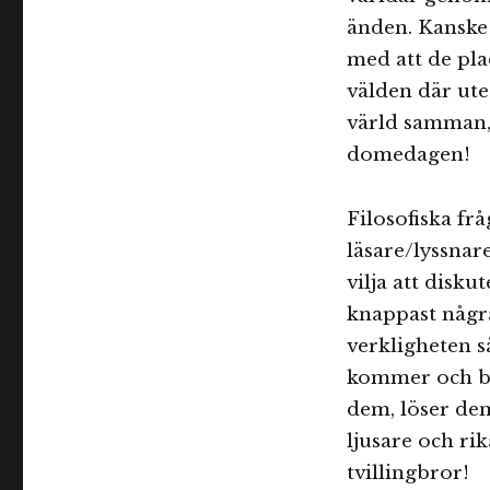
änden. Kanske 
med att de pla
välden där ut
värld samman, 
domedagen!
Filosofiska f
läsare/lyssnar
vilja att disku
knappast några
verkligheten så
kommer och be
dem, löser dem
ljusare och rik
tvillingbror!