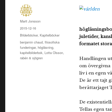
Författare
Marit Jonsson
Publicerat
2015-12-16
högläsningsbok
den
Kategorier
Bilderböcker
,
Kapitelböcker
juletider, kan
Etiketter
benjamin chaud
,
filosofiska
formatet stor
funderingar
,
högläsning
,
kapitelbilderbok
,
Lotta Olsson
,
rabén & sjögren
Handlingen uts
om övergivna o
liv i en egen v
De är ett tajt
berättarjaget T
De existentiel
Tellas egen ta