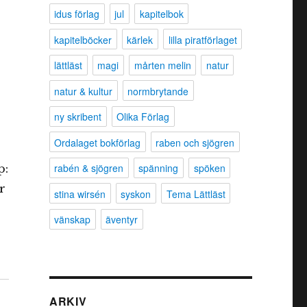
idus förlag
jul
kapitelbok
kapitelböcker
kärlek
lilla piratförlaget
lättläst
magi
mårten melin
natur
natur & kultur
normbrytande
ny skribent
Olika Förlag
Ordalaget bokförlag
raben och sjögren
rabén & sjögren
spänning
spöken
p:
r
stina wirsén
syskon
Tema Lättläst
vänskap
äventyr
ARKIV