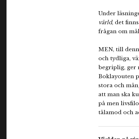
Under läsning
värld
, det finn
frågan om må
MEN, till denn
och tydliga, v
begriplig, ger
Boklayouten p
stora och många
att man ska kun
på men livsfil
tålamod och a