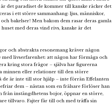
är det paradiset de kommer till kanske räcker det
ceras i ett större sammanhang: ljus, människor,
e och bakelser! Men bakom dem rasar deras gamla
huset med deras vind rivs, kanske är det
rågor och abstrakta resonemang kräver någon
e med livserfarenhet: att någon har förmåga och
tera kring stora frågor – själva har figurerna
 minnen eller relationer till den större
 de är inte till stor hjälp – inte förrän Effelanten
friar dem – nästan som en frälsare förlöser han
 från instängdhetens bojor, öppnar en större,
are tillvaro. Fajter får till och med träffa sin