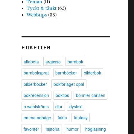
Teman
(11)
Tyckt & tänkt
(65)
Webbtips
(38)
ETIKETTER
alfabeta
argasso
barnbok
barnboksprat
barnböcker
bilderbok
bilderböcker
bokförlaget opal
bokrecension
boktips
bonnier carlsen
b wahlströms
djur
dyslexi
emma adbåge
fakta
fantasy
favoriter
historia
humor
högläsning