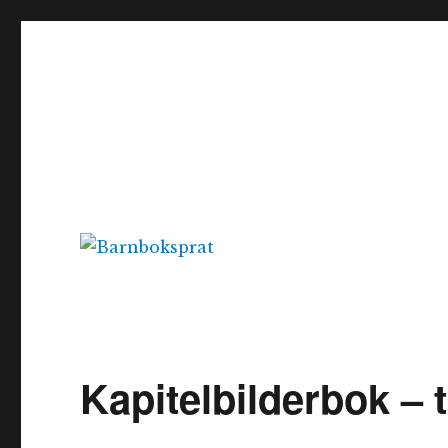
Barnboksprat
– en blogg om barnböcker
Kapitelbilderbok – t