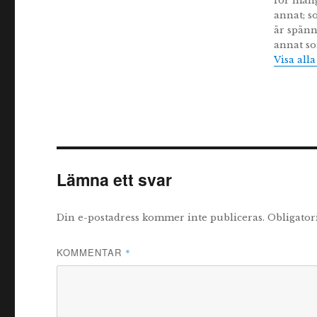
för mång
annat; s
är spänn
annat so
Visa all
Lämna ett svar
Din e-postadress kommer inte publiceras.
Obligator
KOMMENTAR
*