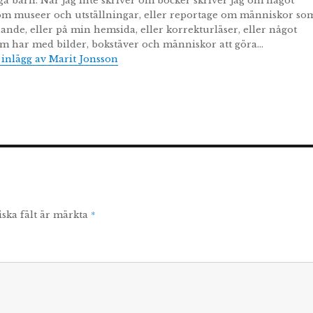
a barn. När jag inte skriver om böcker skriver jag om något
om museer och utställningar, eller reportage om människor so
ande, eller på min hemsida, eller korrekturläser, eller något
m har med bilder, bokstäver och människor att göra…
a inlägg av Marit Jonsson
*
iska fält är märkta