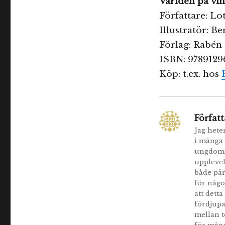
Världen på vi
Författare: Lo
Illustratör: 
Förlag: Rabén 
ISBN: 9789129
Köp: t.ex. hos
Författ
Jag hete
i många 
ungdomsl
upplevel
både pär
för någo
att detta
fördjupa
mellan t