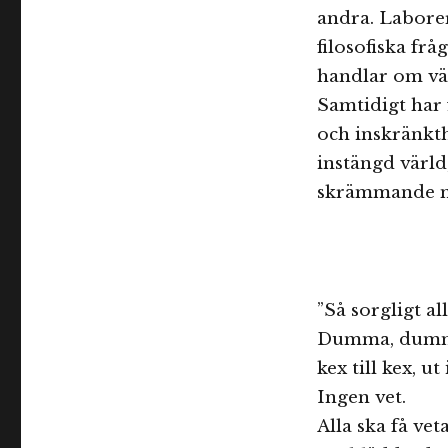
andra. Laborer
filosofiska frå
handlar om vär
Samtidigt har 
och inskränkthe
instängd värld,
skrämmande me
”Så sorgligt al
Dumma, dumma 
kex till kex, u
Ingen vet.
Alla ska få veta