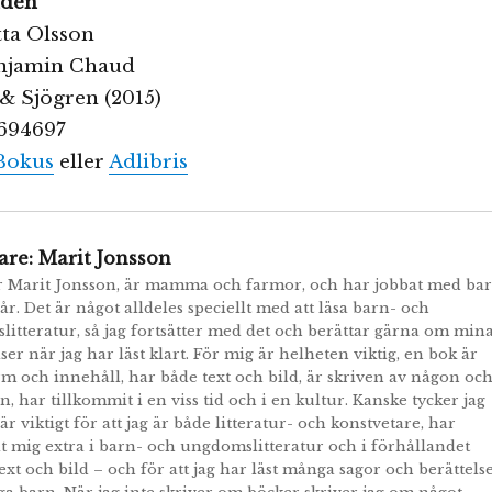
nden
tta Olsson
Benjamin Chaud
& Sjögren (2015)
694697
Bokus
eller
Adlibris
are:
Marit Jonsson
r Marit Jonsson, är mamma och farmor, och har jobbat med ba
år. Det är något alldeles speciellt med att läsa barn- och
itteratur, så jag fortsätter med det och berättar gärna om min
ser när jag har läst klart. För mig är helheten viktig, en bok är
m och innehåll, har både text och bild, är skriven av någon oc
n, har tillkommit i en viss tid och i en kultur. Kanske tycker jag
 är viktigt för att jag är både litteratur- och konstvetare, har
t mig extra i barn- och ungdomslitteratur och i förhållandet
ext och bild – och för att jag har läst många sagor och berättels