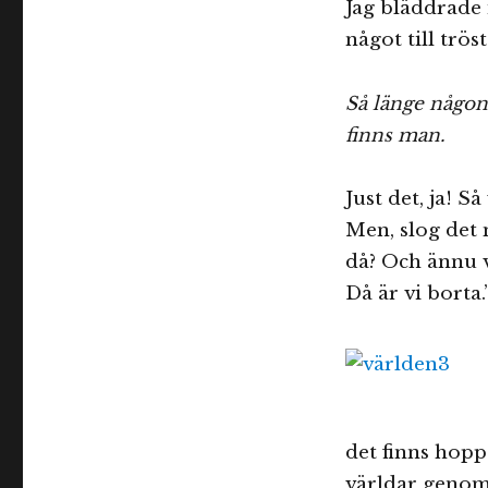
Jag bläddrade 
något till tröst
Så länge någo
finns man.
Just det, ja! S
Men, slog det 
då? Och ännu v
Då är vi borta.
det finns hopp
världar genom 