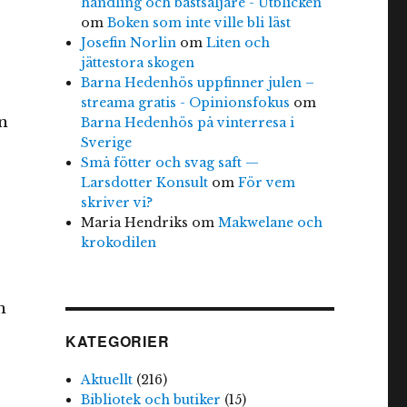
handling och bästsäljare - Utblicken
om
Boken som inte ville bli läst
Josefin Norlin
om
Liten och
jättestora skogen
Barna Hedenhös uppfinner julen –
streama gratis - Opinionsfokus
om
en
Barna Hedenhös på vinterresa i
Sverige
Små fötter och svag saft —
Larsdotter Konsult
om
För vem
skriver vi?
Maria Hendriks
om
Makwelane och
krokodilen
n
KATEGORIER
Aktuellt
(216)
Bibliotek och butiker
(15)