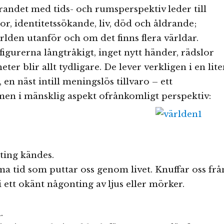
andet med tids- och rumsperspektiv leder till
gor, identitetssökande, liv, död och åldrande;
lden utanför och om det finns flera världar.
figurerna långtråkigt, inget nytt händer, rädslor
ter blir allt tydligare. De lever verkligen i en lit
 en näst intill meningslös tillvaro – ett
n i mänsklig aspekt ofrånkomligt perspektiv:
lting kändes.
tid som puttar oss genom livet. Knuffar oss frå
t i ett okänt någonting av ljus eller mörker.
.