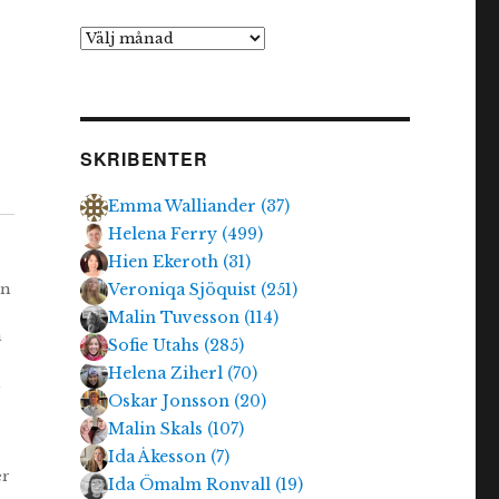
Arkiv
SKRIBENTER
Emma Walliander
(
37
)
Helena Ferry
(
499
)
Hien Ekeroth
(
31
)
rn
Veroniqa Sjöquist
(
251
)
Malin Tuvesson
(
114
)
a
Sofie Utahs
(
285
)
Helena Ziherl
(
70
)
h
Oskar Jonsson
(
20
)
Malin Skals
(
107
)
Ida Åkesson
(
7
)
er
Ida Ömalm Ronvall
(
19
)