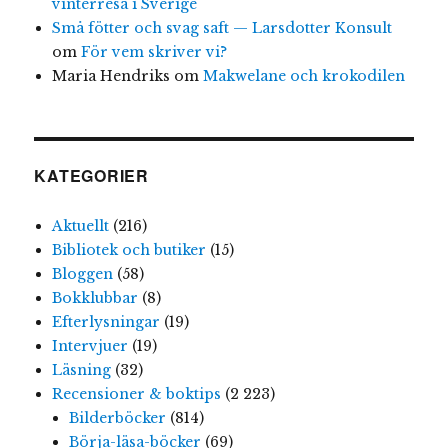
vinterresa i Sverige
Små fötter och svag saft — Larsdotter Konsult
om
För vem skriver vi?
Maria Hendriks
om
Makwelane och krokodilen
KATEGORIER
Aktuellt
(216)
Bibliotek och butiker
(15)
Bloggen
(58)
Bokklubbar
(8)
Efterlysningar
(19)
Intervjuer
(19)
Läsning
(32)
Recensioner & boktips
(2 223)
Bilderböcker
(814)
Börja-läsa-böcker
(69)