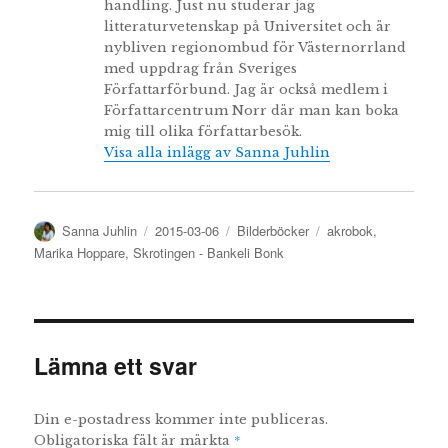
handling. Just nu studerar jag
litteraturvetenskap på Universitet och är
nybliven regionombud för Västernorrland
med uppdrag från Sveriges
Författarförbund. Jag är också medlem i
Författarcentrum Norr där man kan boka
mig till olika författarbesök.
Visa alla inlägg av Sanna Juhlin
Författare
Publicerat
Kategorier
Etiketter
Sanna Juhlin
2015-03-06
Bilderböcker
akrobok
,
den
Marika Hoppare
,
Skrotingen - Bankeli Bonk
Lämna ett svar
Din e-postadress kommer inte publiceras.
*
Obligatoriska fält är märkta