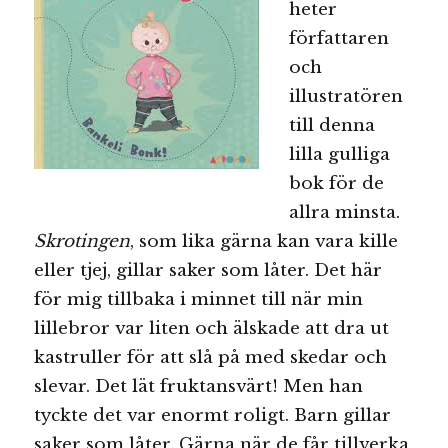
heter
författaren
och
illustratören
till denna
lilla gulliga
bok för de
allra minsta.
Skrotingen
, som lika gärna kan vara kille
eller tjej, gillar saker som låter. Det här
för mig tillbaka i minnet till när min
lillebror var liten och älskade att dra ut
kastruller för att slå på med skedar och
slevar. Det lät fruktansvärt! Men han
tyckte det var enormt roligt. Barn gillar
saker som låter. Gärna när de får tillverka