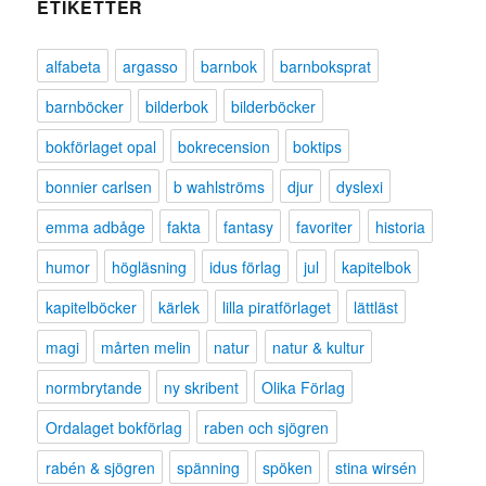
ETIKETTER
alfabeta
argasso
barnbok
barnboksprat
barnböcker
bilderbok
bilderböcker
bokförlaget opal
bokrecension
boktips
bonnier carlsen
b wahlströms
djur
dyslexi
emma adbåge
fakta
fantasy
favoriter
historia
humor
högläsning
idus förlag
jul
kapitelbok
kapitelböcker
kärlek
lilla piratförlaget
lättläst
magi
mårten melin
natur
natur & kultur
normbrytande
ny skribent
Olika Förlag
Ordalaget bokförlag
raben och sjögren
rabén & sjögren
spänning
spöken
stina wirsén