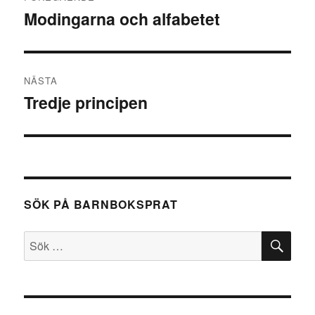
Modingarna och alfabetet
Föregående
inlägg:
NÄSTA
Tredje principen
Nästa
inlägg:
SÖK PÅ BARNBOKSPRAT
SÖ
Sök
efter: