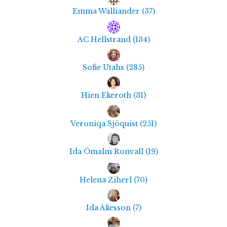
Emma Walliander
(
37
)
AC Hellstrand
(
134
)
Sofie Utahs
(
285
)
Hien Ekeroth
(
31
)
Veroniqa Sjöquist
(
251
)
Ida Ömalm Ronvall
(
19
)
Helena Ziherl
(
70
)
Ida Åkesson
(
7
)