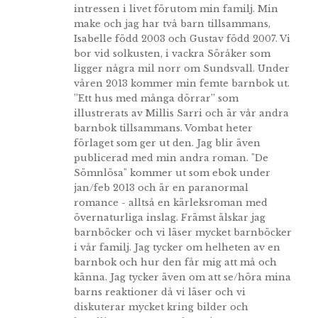
intressen i livet förutom min familj. Min
make och jag har två barn tillsammans,
Isabelle född 2003 och Gustav född 2007. Vi
bor vid solkusten, i vackra Söråker som
ligger några mil norr om Sundsvall. Under
våren 2013 kommer min femte barnbok ut.
”Ett hus med många dörrar” som
illustrerats av Millis Sarri och är vår andra
barnbok tillsammans. Vombat heter
förlaget som ger ut den. Jag blir även
publicerad med min andra roman. "De
Sömnlösa" kommer ut som ebok under
jan/feb 2013 och är en paranormal
romance - alltså en kärleksroman med
övernaturliga inslag. Främst älskar jag
barnböcker och vi läser mycket barnböcker
i vår familj. Jag tycker om helheten av en
barnbok och hur den får mig att må och
känna. Jag tycker även om att se/höra mina
barns reaktioner då vi läser och vi
diskuterar mycket kring bilder och