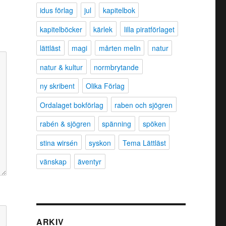
idus förlag
jul
kapitelbok
kapitelböcker
kärlek
lilla piratförlaget
lättläst
magi
mårten melin
natur
natur & kultur
normbrytande
ny skribent
Olika Förlag
Ordalaget bokförlag
raben och sjögren
rabén & sjögren
spänning
spöken
stina wirsén
syskon
Tema Lättläst
vänskap
äventyr
ARKIV