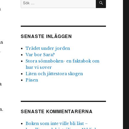
Sök
efter:
m
SENASTE INLÄGGEN
ns
Trädet under jorden
n
Var bor Sara?
Stora sömnboken- en faktabok om
hur vi sover
Liten och jättestora skogen
Påsen
a
a.
SENASTE KOMMENTARERNA
Boken som inte ville bli läst –