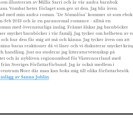
som illustrerats av Millis Sarri och är vår andra barnbok
ans. Vombat heter förlaget som ger ut den. Jag blir även
rad med min andra roman. "De Sömnlösa" kommer ut som ebok
n/feb 2013 och är en paranormal romance - alltså en
oman med övernaturliga inslag. Främst älskar jag barnböcker
äser mycket barnböcker i vår familj. Jag tycker om helheten av e
och hur den får mig att må och känna. Jag tycker även om att
mina barns reaktioner då vi läser och vi diskuterar mycket krin
ch handling. Just nu studerar jag litteraturvetenskap på
tet och är nybliven regionombud för Västernorrland med
från Sveriges Författarförbund. Jag är också medlem i
rcentrum Norr där man kan boka mig till olika författarbesök.
a inlägg av Sanna Juhlin