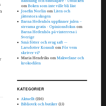
handling och bästsäljare - Utblicken
n
om
Boken som inte ville bli läst
h
Josefin Norlin
om
Liten och
jättestora skogen
Barna Hedenhös uppfinner julen –
streama gratis - Opinionsfokus
om
Barna Hedenhös på vinterresa i
Sverige
Små fötter och svag saft —
Larsdotter Konsult
om
För vem
skriver vi?
Maria Hendriks
om
Makwelane och
r
krokodilen
KATEGORIER
Aktuellt
(216)
Bibliotek och butiker
(15)