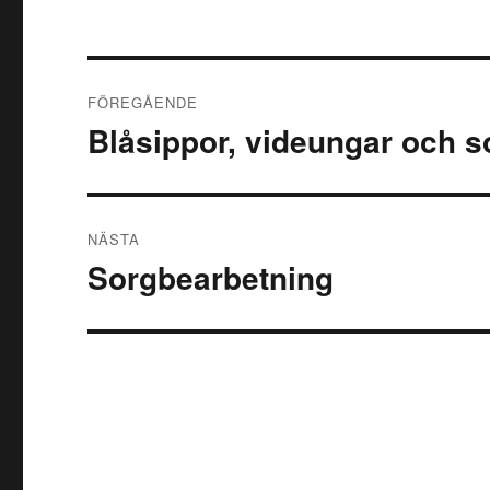
Inläggsnavigering
FÖREGÅENDE
Blåsippor, videungar och 
Föregående
inlägg:
NÄSTA
Sorgbearbetning
Nästa
inlägg: