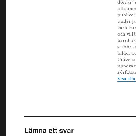
dörrar” 
tillsamm
publice
under ja
kärleksr
och vi l
barnbok 
se/höra 
bilder o
Universi
uppdrag 
Författa
Visa all
Lämna ett svar