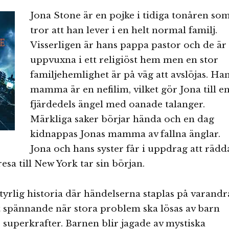
Jona Stone är en pojke i tidiga tonåren so
tror att han lever i en helt normal familj.
Visserligen är hans pappa pastor och de är
uppvuxna i ett religiöst hem men en stor
familjehemlighet är på väg att avslöjas. Ha
mamma är en nefilim, vilket gör Jona till e
fjärdedels ängel med oanade talanger.
Märkliga saker börjar hända och en dag
kidnappas Jonas mamma av fallna änglar.
Jona och hans syster får i uppdrag att rädd
esa till New York tar sin början.
tyrlig historia där händelserna staplas på varandr
gt spännande när stora problem ska lösas av barn
 superkrafter. Barnen blir jagade av mystiska