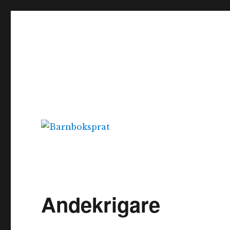
Barnboksprat
– en blogg om barnböcker
Andekrigare