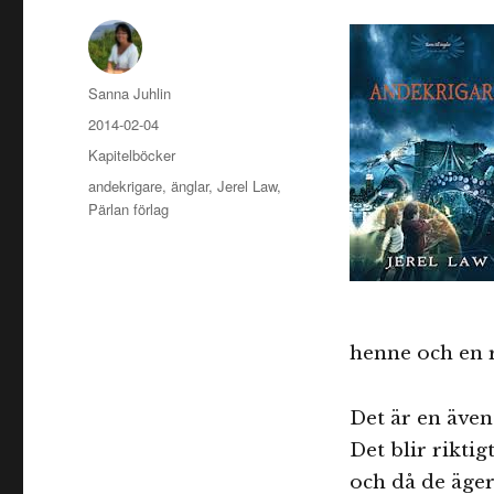
Författare
Sanna Juhlin
Publicerat
2014-02-04
den
Kategorier
Kapitelböcker
Etiketter
andekrigare
,
änglar
,
Jerel Law
,
Pärlan förlag
henne och en r
Det är en även
Det blir rikti
och då de äger