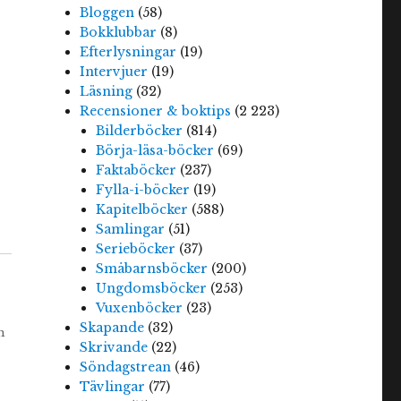
Bloggen
(58)
Bokklubbar
(8)
Efterlysningar
(19)
Intervjuer
(19)
Läsning
(32)
Recensioner & boktips
(2 223)
Bilderböcker
(814)
Börja-läsa-böcker
(69)
Faktaböcker
(237)
Fylla-i-böcker
(19)
Kapitelböcker
(588)
Samlingar
(51)
Serieböcker
(37)
Småbarnsböcker
(200)
Ungdomsböcker
(253)
Vuxenböcker
(23)
Skapande
(32)
n
Skrivande
(22)
Söndagstrean
(46)
Tävlingar
(77)