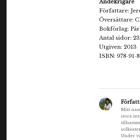
Andekrigare
Författare: Je
Översättare: C
Bokförlag: Pär
Antal sidor: 2
Utgiven: 2013
ISBN: 978-91-8
Författ
Mitt nam
stora in
tillsamm
solkuste
Under v