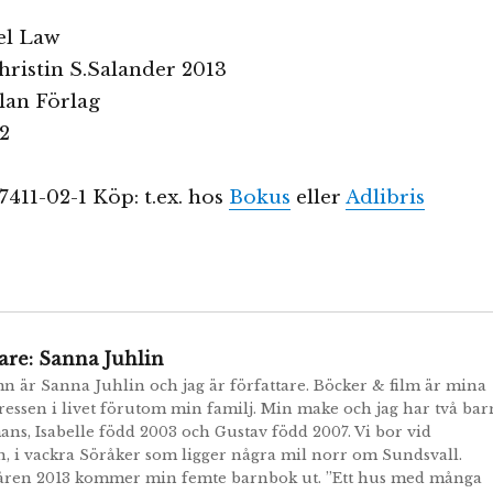
rel Law
hristin S.Salander 2013
lan Förlag
32
7411-02-1 Köp: t.ex. hos
Bokus
eller
Adlibris
are:
Sanna Juhlin
n är Sanna Juhlin och jag är författare. Böcker & film är mina
tressen i livet förutom min familj. Min make och jag har två bar
ans, Isabelle född 2003 och Gustav född 2007. Vi bor vid
n, i vackra Söråker som ligger några mil norr om Sundsvall.
åren 2013 kommer min femte barnbok ut. ”Ett hus med många