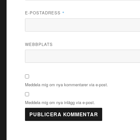
E-POSTADRESS
*
WEBBPLATS
Meddela mig om nya kommentarer via e-post.
Meddela mig om nya inlägg via e-post.