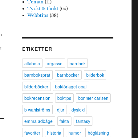
Teman
(11)
Tyckt & tänkt
(65)
Webbtips
(38)
n
g
ETIKETTER
alfabeta
argasso
barnbok
barnboksprat
barnböcker
bilderbok
bilderböcker
bokförlaget opal
bokrecension
boktips
bonnier carlsen
b wahlströms
djur
dyslexi
emma adbåge
fakta
fantasy
favoriter
historia
humor
högläsning