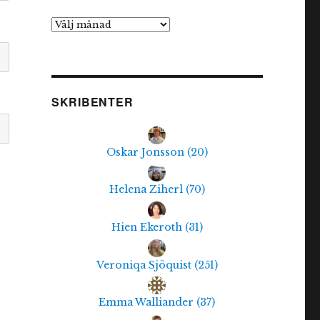
Arkiv
SKRIBENTER
Oskar Jonsson
(
20
)
Helena Ziherl
(
70
)
Hien Ekeroth
(
31
)
Veroniqa Sjöquist
(
251
)
Emma Walliander
(
37
)