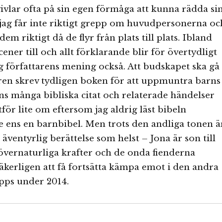
vivlar ofta på sin egen förmåga att kunna rädda si
g får inte riktigt grepp om huvudpersonerna oc
dem riktigt då de flyr från plats till plats. Ibland
cener till och allt förklarande blir för övertydligt
 författarens mening också. Att budskapet ska gå
ren skrev tydligen boken för att uppmuntra barns
nns många bibliska citat och relaterade händelser
tför lite om eftersom jag aldrig läst bibeln
te ens en barnbibel. Men trots den andliga tonen ä
äventyrlig berättelse som helst – Jona är son till
övernaturliga krafter och de onda fienderna
kerligen att få fortsätta kämpa emot i den andra
pps under 2014.