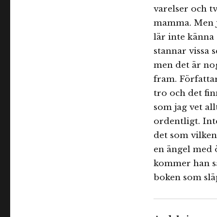
varelser och t
mamma. Men ja
lär inte känna 
stannar vissa s
men det är nog
fram. Författa
tro och det fi
som jag vet all
ordentligt. In
det som vilken 
en ängel med 
kommer han sä
boken som slä