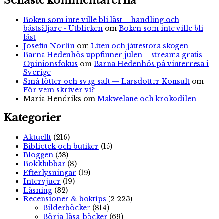
Senaste kommentarerna
Boken som inte ville bli läst – handling och
bästsäljare - Utblicken
om
Boken som inte ville bli
läst
Josefin Norlin
om
Liten och jättestora skogen
Barna Hedenhös uppfinner julen – streama gratis -
Opinionsfokus
om
Barna Hedenhös på vinterresa i
Sverige
Små fötter och svag saft — Larsdotter Konsult
om
För vem skriver vi?
Maria Hendriks
om
Makwelane och krokodilen
Kategorier
Aktuellt
(216)
Bibliotek och butiker
(15)
Bloggen
(58)
Bokklubbar
(8)
Efterlysningar
(19)
Intervjuer
(19)
Läsning
(32)
Recensioner & boktips
(2 223)
Bilderböcker
(814)
Börja-läsa-böcker
(69)