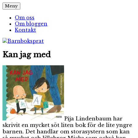
Hoppa
Meny
Barnboksprat
– en blogg om barnböcker
till
innehåll
Om oss
Om bloggen
Kontakt
Kan jag med
Pija Lindenbaum har
skrivit en mycket söt liten bok för de lite yngre
barnen. Det handlar om storasystern som kan