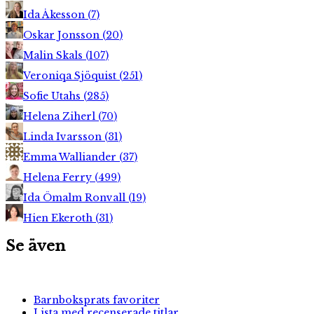
Ida Åkesson
(
7
)
Oskar Jonsson
(
20
)
Malin Skals
(
107
)
Veroniqa Sjöquist
(
251
)
Sofie Utahs
(
285
)
Helena Ziherl
(
70
)
Linda Ivarsson
(
31
)
Emma Walliander
(
37
)
Helena Ferry
(
499
)
Ida Ömalm Ronvall
(
19
)
Hien Ekeroth
(
31
)
Se även
Barnboksprats favoriter
Lista med recenserade titlar