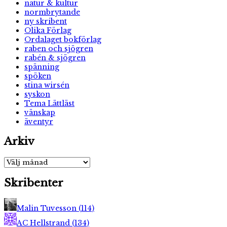
natur & kultur
normbrytande
ny skribent
Olika Förlag
Ordalaget bokförlag
raben och sjögren
rabén & sjögren
spänning
spöken
stina wirsén
syskon
Tema Lättläst
vänskap
äventyr
Arkiv
Arkiv
Skribenter
Malin Tuvesson
(
114
)
AC Hellstrand
(
134
)