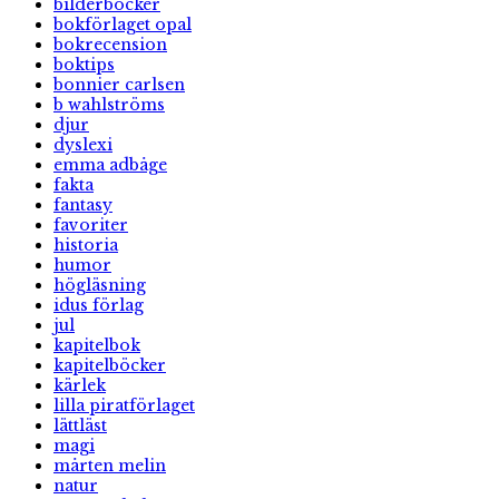
bilderböcker
bokförlaget opal
bokrecension
boktips
bonnier carlsen
b wahlströms
djur
dyslexi
emma adbåge
fakta
fantasy
favoriter
historia
humor
högläsning
idus förlag
jul
kapitelbok
kapitelböcker
kärlek
lilla piratförlaget
lättläst
magi
mårten melin
natur