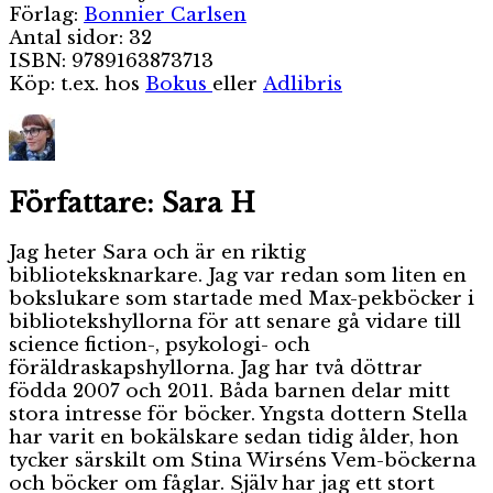
Förlag:
Bonnier Carlsen
Antal sidor: 32
ISBN: 9789163873713
Köp: t.ex. hos
Bokus
eller
Adlibris
Författare:
Sara H
Jag heter Sara och är en riktig
biblioteksknarkare. Jag var redan som liten en
bokslukare som startade med Max-pekböcker i
bibliotekshyllorna för att senare gå vidare till
science fiction-, psykologi- och
föräldraskapshyllorna. Jag har två döttrar
födda 2007 och 2011. Båda barnen delar mitt
stora intresse för böcker. Yngsta dottern Stella
har varit en bokälskare sedan tidig ålder, hon
tycker särskilt om Stina Wirséns Vem-böckerna
och böcker om fåglar. Själv har jag ett stort