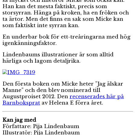
så mycket och lillebror Micke som också kan.
Han kan det mesta faktiskt, precis som
storsyrran. Hänga på kroken, ha en fröken och
ta ärtor. Men det finns en sak som Micke kan
som faktiskt inte syrran kan.
En underbar bok för ett-treåringarna med hög
igenkänningsfaktor.
Lindenbaums illustrationer är som alltid
härliga och lagom detaljrika.
Den första boken om Micke heter ”Jag älskar
Manne” och den blev nominerad till
Augustproiset 2012. Den
recenserades här på
Barnboksprat
av Helena E förra året.
Kan jag med
Författare: Pija Lindenbaum
Illustratör: Pija Lindenbaum