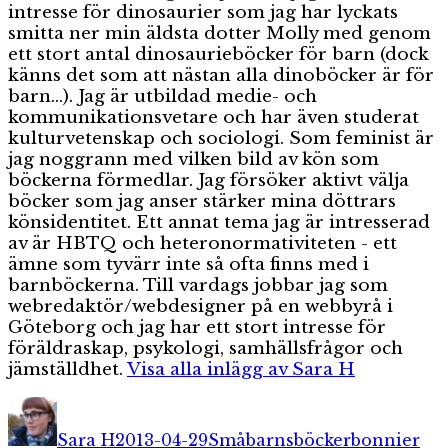
intresse för dinosaurier som jag har lyckats
smitta ner min äldsta dotter Molly med genom
ett stort antal dinosaurieböcker för barn (dock
känns det som att nästan alla dinoböcker är för
barn...). Jag är utbildad medie- och
kommunikationsvetare och har även studerat
kulturvetenskap och sociologi. Som feminist är
jag noggrann med vilken bild av kön som
böckerna förmedlar. Jag försöker aktivt välja
böcker som jag anser stärker mina döttrars
könsidentitet. Ett annat tema jag är intresserad
av är HBTQ och heteronormativiteten - ett
ämne som tyvärr inte så ofta finns med i
barnböckerna. Till vardags jobbar jag som
webredaktör/webdesigner på en webbyrå i
Göteborg och jag har ett stort intresse för
föräldraskap, psykologi, samhällsfrågor och
jämställdhet.
Visa alla inlägg av Sara H
Författare
Publicerat
Kategorier
Etiketter
den
Sara H
2013-04-29
Småbarnsböcker
bonnier