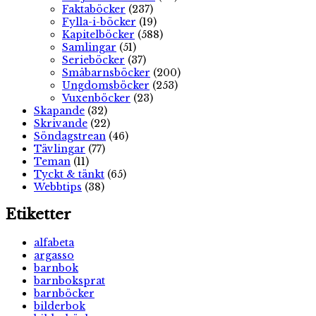
Faktaböcker
(237)
Fylla-i-böcker
(19)
Kapitelböcker
(588)
Samlingar
(51)
Serieböcker
(37)
Småbarnsböcker
(200)
Ungdomsböcker
(253)
Vuxenböcker
(23)
Skapande
(32)
Skrivande
(22)
Söndagstrean
(46)
Tävlingar
(77)
Teman
(11)
Tyckt & tänkt
(65)
Webbtips
(38)
Etiketter
alfabeta
argasso
barnbok
barnboksprat
barnböcker
bilderbok