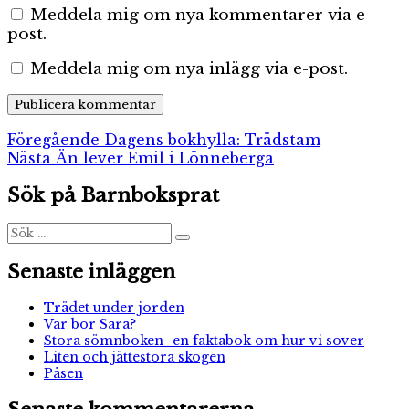
Meddela mig om nya kommentarer via e-
post.
Meddela mig om nya inlägg via e-post.
Inläggsnavigering
Föregående
Föregående
Dagens bokhylla: Trädstam
Nästa
inlägg:
Nästa
Än lever Emil i Lönneberga
inlägg:
Sök på Barnboksprat
Sök
Sök
efter:
Senaste inläggen
Trädet under jorden
Var bor Sara?
Stora sömnboken- en faktabok om hur vi sover
Liten och jättestora skogen
Påsen