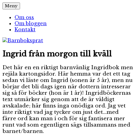
Hoppa
Meny
Barnboksprat
– en blogg om barnböcker
till
innehåll
Om oss
Om bloggen
Kontakt
Ingrid från morgon till kväll
Det här en en riktigt barnvänlig Ingridbok men
rejäla kartongsidor. Här hemma var det ett tag
sedan vi läste om Ingrid (sonen är 5 år), men nu
börjar det bli dags igen när dottern intresserar
sig så för böcker (hon är 1 år)! Ingridböckernas
text utmärker sig genom att de är väldigt
avskalade; här finns inga onödiga ord. Jag vet
inte riktigt vad jag tycker om just det…med
färre ord kan man i och för sig fantisera mer
runt vad som egentligen sägs tillsammans med
barnet/barnen.