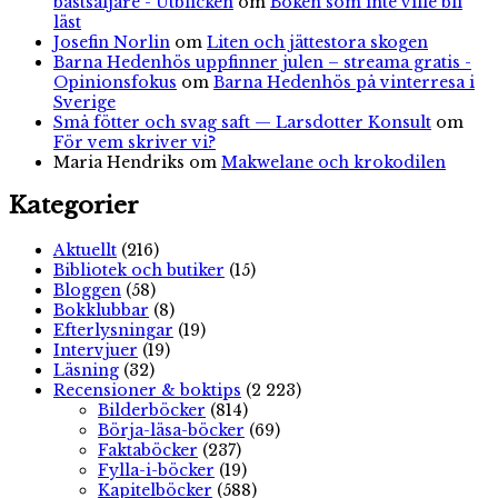
bästsäljare - Utblicken
om
Boken som inte ville bli
läst
Josefin Norlin
om
Liten och jättestora skogen
Barna Hedenhös uppfinner julen – streama gratis -
Opinionsfokus
om
Barna Hedenhös på vinterresa i
Sverige
Små fötter och svag saft — Larsdotter Konsult
om
För vem skriver vi?
Maria Hendriks
om
Makwelane och krokodilen
Kategorier
Aktuellt
(216)
Bibliotek och butiker
(15)
Bloggen
(58)
Bokklubbar
(8)
Efterlysningar
(19)
Intervjuer
(19)
Läsning
(32)
Recensioner & boktips
(2 223)
Bilderböcker
(814)
Börja-läsa-böcker
(69)
Faktaböcker
(237)
Fylla-i-böcker
(19)
Kapitelböcker
(588)