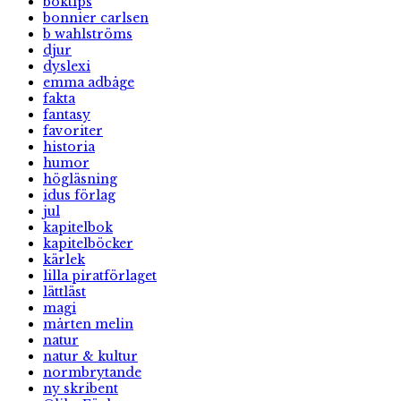
boktips
bonnier carlsen
b wahlströms
djur
dyslexi
emma adbåge
fakta
fantasy
favoriter
historia
humor
högläsning
idus förlag
jul
kapitelbok
kapitelböcker
kärlek
lilla piratförlaget
lättläst
magi
mårten melin
natur
natur & kultur
normbrytande
ny skribent