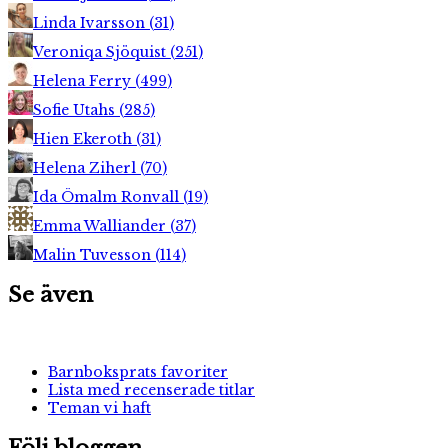
Linda Ivarsson
(
31
)
Veroniqa Sjöquist
(
251
)
Helena Ferry
(
499
)
Sofie Utahs
(
285
)
Hien Ekeroth
(
31
)
Helena Ziherl
(
70
)
Ida Ömalm Ronvall
(
19
)
Emma Walliander
(
37
)
Malin Tuvesson
(
114
)
Se även
Barnboksprats favoriter
Lista med recenserade titlar
Teman vi haft
Följ bloggen