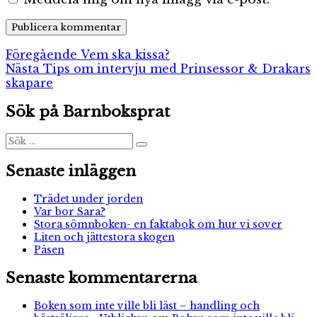
Inläggsnavigering
Föregående
Föregående
Vem ska kissa?
Nästa
inlägg:
Nästa
Tips om intervju med Prinsessor & Drakars
inlägg:
skapare
Sök på Barnboksprat
Sök
Sök
efter:
Senaste inläggen
Trädet under jorden
Var bor Sara?
Stora sömnboken- en faktabok om hur vi sover
Liten och jättestora skogen
Påsen
Senaste kommentarerna
Boken som inte ville bli läst – handling och