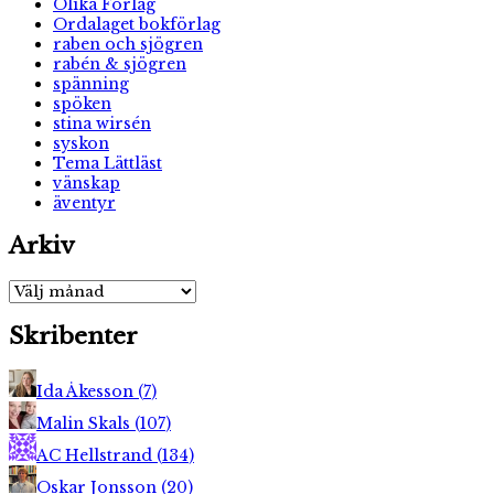
Olika Förlag
Ordalaget bokförlag
raben och sjögren
rabén & sjögren
spänning
spöken
stina wirsén
syskon
Tema Lättläst
vänskap
äventyr
Arkiv
Arkiv
Skribenter
Ida Åkesson
(
7
)
Malin Skals
(
107
)
AC Hellstrand
(
134
)
Oskar Jonsson
(
20
)