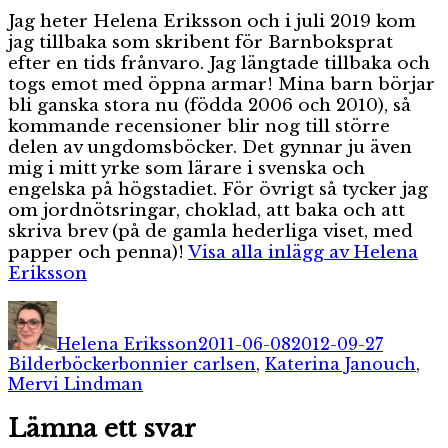
Jag heter Helena Eriksson och i juli 2019 kom
jag tillbaka som skribent för Barnboksprat
efter en tids frånvaro. Jag längtade tillbaka och
togs emot med öppna armar! Mina barn börjar
bli ganska stora nu (födda 2006 och 2010), så
kommande recensioner blir nog till större
delen av ungdomsböcker. Det gynnar ju även
mig i mitt yrke som lärare i svenska och
engelska på högstadiet. För övrigt så tycker jag
om jordnötsringar, choklad, att baka och att
skriva brev (på de gamla hederliga viset, med
papper och penna)!
Visa alla inlägg av Helena
Eriksson
Författare
Publicerat
Kategor
den
Helena Eriksson
2011-06-08
2012-09-27
Etiketter
Bilderböcker
bonnier carlsen
,
Katerina Janouch
,
Mervi Lindman
Lämna ett svar