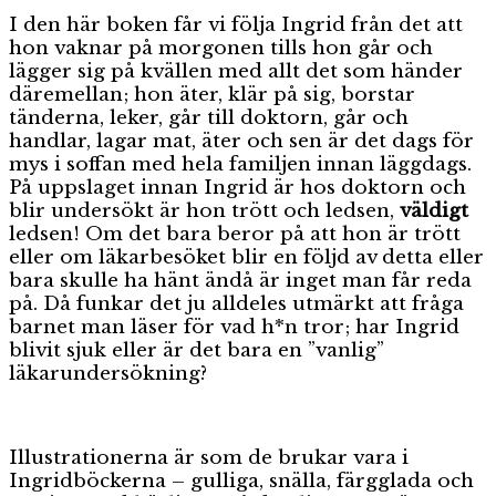
I den här boken får vi följa Ingrid från det att
hon vaknar på morgonen tills hon går och
lägger sig på kvällen med allt det som händer
däremellan; hon äter, klär på sig, borstar
tänderna, leker, går till doktorn, går och
handlar, lagar mat, äter och sen är det dags för
mys i soffan med hela familjen innan läggdags.
På uppslaget innan Ingrid är hos doktorn och
blir undersökt är hon trött och ledsen,
väldigt
ledsen! Om det bara beror på att hon är trött
eller om läkarbesöket blir en följd av detta eller
bara skulle ha hänt ändå är inget man får reda
på. Då funkar det ju alldeles utmärkt att fråga
barnet man läser för vad h*n tror; har Ingrid
blivit sjuk eller är det bara en ”vanlig”
läkarundersökning?
Illustrationerna är som de brukar vara i
Ingridböckerna – gulliga, snälla, färgglada och