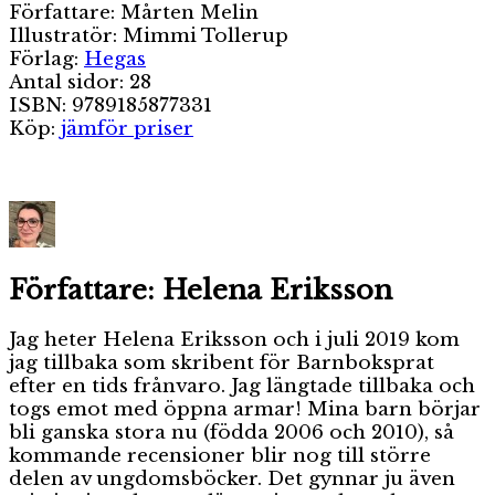
Författare: Mårten Melin
Illustratör: Mimmi Tollerup
Förlag:
Hegas
Antal sidor: 28
ISBN: 9789185877331
Köp:
jämför priser
Författare:
Helena Eriksson
Jag heter Helena Eriksson och i juli 2019 kom
jag tillbaka som skribent för Barnboksprat
efter en tids frånvaro. Jag längtade tillbaka och
togs emot med öppna armar! Mina barn börjar
bli ganska stora nu (födda 2006 och 2010), så
kommande recensioner blir nog till större
delen av ungdomsböcker. Det gynnar ju även