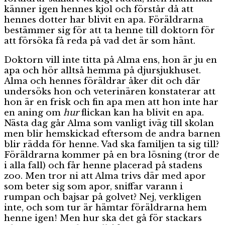
känner igen hennes kjol och förstår då att
hennes dotter har blivit en apa. Föräldrarna
bestämmer sig för att ta henne till doktorn för
att försöka få reda på vad det är som hänt.
Doktorn vill inte titta på Alma ens, hon är ju en
apa och hör alltså hemma på djursjukhuset.
Alma och hennes föräldrar åker dit och där
undersöks hon och veterinären konstaterar att
hon är en frisk och fin apa men att hon inte har
en aning om
hur
flickan kan ha blivit en apa.
Nästa dag går Alma som vanligt iväg till skolan
men blir hemskickad eftersom de andra barnen
blir rädda för henne. Vad ska familjen ta sig till?
Föräldrarna kommer på en bra lösning (tror de
i alla fall) och får henne placerad på stadens
zoo. Men tror ni att Alma trivs där med apor
som beter sig som apor, sniffar varann i
rumpan och bajsar på golvet? Nej, verkligen
inte, och som tur är hämtar föräldrarna hem
henne igen! Men hur ska det gå för stackars