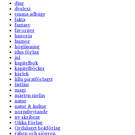
djur
dyslexi
emma adbåge
fakta
fantasy
favoriter
historia
humor
högläsning
idus förlag
jul
kapitelbok
kapitelböcker
kärlek
lilla piratförlaget
lättläst
magi
mårten melin
natur
natur & kultur
normbrytande
ny skribent
Olika Förlag
Ordalaget bokförlag
raben och sjögren