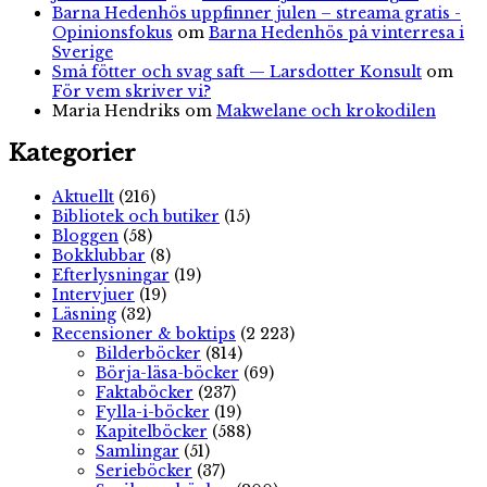
Barna Hedenhös uppfinner julen – streama gratis -
Opinionsfokus
om
Barna Hedenhös på vinterresa i
Sverige
Små fötter och svag saft — Larsdotter Konsult
om
För vem skriver vi?
Maria Hendriks
om
Makwelane och krokodilen
Kategorier
Aktuellt
(216)
Bibliotek och butiker
(15)
Bloggen
(58)
Bokklubbar
(8)
Efterlysningar
(19)
Intervjuer
(19)
Läsning
(32)
Recensioner & boktips
(2 223)
Bilderböcker
(814)
Börja-läsa-böcker
(69)
Faktaböcker
(237)
Fylla-i-böcker
(19)
Kapitelböcker
(588)
Samlingar
(51)
Serieböcker
(37)