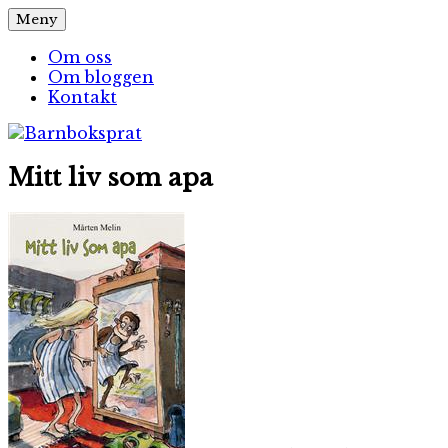
Hoppa
Meny
Barnboksprat
– en blogg om barnböcker
till
innehåll
Om oss
Om bloggen
Kontakt
Mitt liv som apa