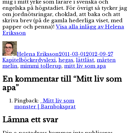
mig i mitt yrke som lärare i svenska och
engelska på högstadiet. För övrigt så tycker jag
om jordnötsringar, choklad, att baka och att
skriva brev (på de gamla hederliga viset, med
papper och penna)!
Visa alla inlägg av Helena
Eriksson
Författare
Publicerat
Kategor
den
Helena Eriksson
2011-03-01
2012-09-27
Etiketter
Kapitelböcker
dyslexi
,
hegas
,
lättläst
,
mårten
melin
,
mimmi tollerup
,
mitt liv som apa
En kommentar till “Mitt liv som
apa”
Pingback:
Mitt liv som
monster | Barnboksprat
Lämna ett svar