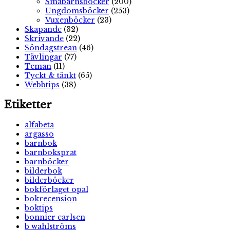
Småbarnsböcker
(200)
Ungdomsböcker
(253)
Vuxenböcker
(23)
Skapande
(32)
Skrivande
(22)
Söndagstrean
(46)
Tävlingar
(77)
Teman
(11)
Tyckt & tänkt
(65)
Webbtips
(38)
Etiketter
alfabeta
argasso
barnbok
barnboksprat
barnböcker
bilderbok
bilderböcker
bokförlaget opal
bokrecension
boktips
bonnier carlsen
b wahlströms