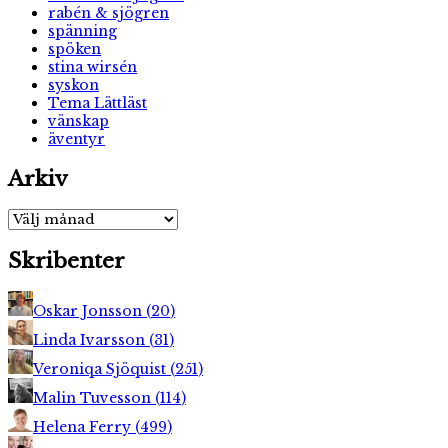
rabén & sjögren
spänning
spöken
stina wirsén
syskon
Tema Lättläst
vänskap
äventyr
Arkiv
Arkiv
Skribenter
Oskar Jonsson
(
20
)
Linda Ivarsson
(
31
)
Veroniqa Sjöquist
(
251
)
Malin Tuvesson
(
114
)
Helena Ferry
(
499
)