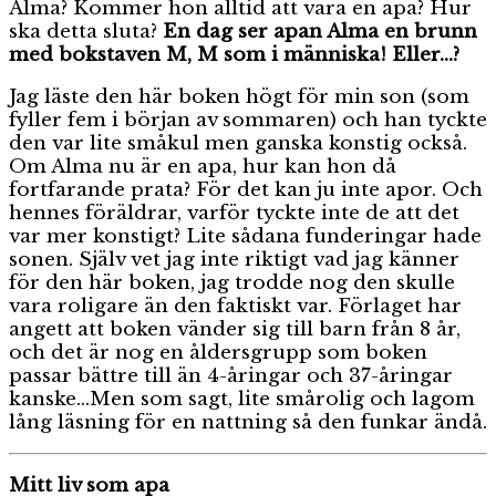
Alma? Kommer hon alltid att vara en apa? Hur
ska detta sluta?
En dag ser apan Alma en brunn
med bokstaven M, M som i människa! Eller…?
Jag läste den här boken högt för min son (som
fyller fem i början av sommaren) och han tyckte
den var lite småkul men ganska konstig också.
Om Alma nu är en apa, hur kan hon då
fortfarande prata? För det kan ju inte apor. Och
hennes föräldrar, varför tyckte inte de att det
var mer konstigt? Lite sådana funderingar hade
sonen. Själv vet jag inte riktigt vad jag känner
för den här boken, jag trodde nog den skulle
vara roligare än den faktiskt var. Förlaget har
angett att boken vänder sig till barn från 8 år,
och det är nog en åldersgrupp som boken
passar bättre till än 4-åringar och 37-åringar
kanske…Men som sagt, lite smårolig och lagom
lång läsning för en nattning så den funkar ändå.
Mitt liv som apa