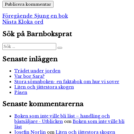
Inläggsnavigering
Föregående
Föregående
Sjung en bok
Nästa
inlägg:
Nästa
Kloka ord
inlägg:
Sök på Barnboksprat
Sök
Sök
efter:
Senaste inläggen
Trädet under jorden
Var bor Sara?
Stora sömnboken- en faktabok om hur vi sover
Liten och jättestora skogen
Påsen
Senaste kommentarerna
Boken som inte ville bli läst – handling och
bästsäljare - Utblicken
om
Boken som inte ville bli
läst
Josefin Norlin
om
Liten och jättestora skogen