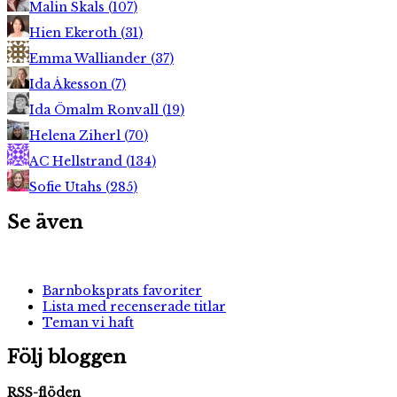
Malin Skals
(
107
)
Hien Ekeroth
(
31
)
Emma Walliander
(
37
)
Ida Åkesson
(
7
)
Ida Ömalm Ronvall
(
19
)
Helena Ziherl
(
70
)
AC Hellstrand
(
134
)
Sofie Utahs
(
285
)
Se även
Barnboksprats favoriter
Lista med recenserade titlar
Teman vi haft
Följ bloggen
RSS-flöden