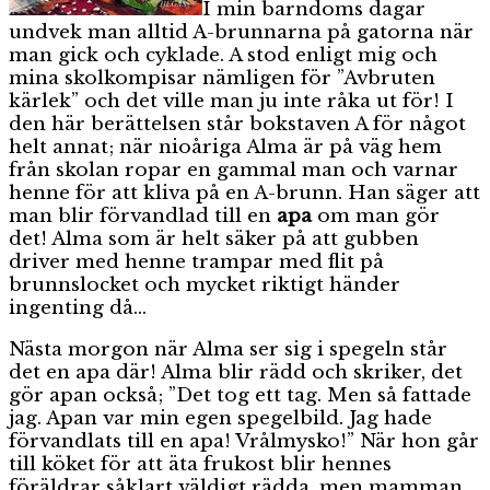
I min barndoms dagar
undvek man alltid A-brunnarna på gatorna när
man gick och cyklade. A stod enligt mig och
mina skolkompisar nämligen för ”Avbruten
kärlek” och det ville man ju inte råka ut för! I
den här berättelsen står bokstaven A för något
helt annat; när nioåriga Alma är på väg hem
från skolan ropar en gammal man och varnar
henne för att kliva på en A-brunn. Han säger att
man blir förvandlad till en
apa
om man gör
det! Alma som är helt säker på att gubben
driver med henne trampar med flit på
brunnslocket och mycket riktigt händer
ingenting då…
Nästa morgon när Alma ser sig i spegeln står
det en apa där! Alma blir rädd och skriker, det
gör apan också; ”Det tog ett tag. Men så fattade
jag. Apan var min egen spegelbild. Jag hade
förvandlats till en apa! Vrålmysko!” När hon går
till köket för att äta frukost blir hennes
föräldrar såklart väldigt rädda, men mamman