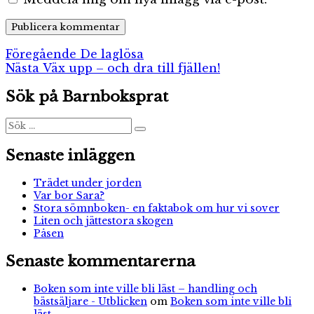
Inläggsnavigering
Föregående
Föregående
De laglösa
Nästa
inlägg:
Nästa
Väx upp – och dra till fjällen!
inlägg:
Sök på Barnboksprat
Sök
Sök
efter:
Senaste inläggen
Trädet under jorden
Var bor Sara?
Stora sömnboken- en faktabok om hur vi sover
Liten och jättestora skogen
Påsen
Senaste kommentarerna
Boken som inte ville bli läst – handling och
bästsäljare - Utblicken
om
Boken som inte ville bli
läst