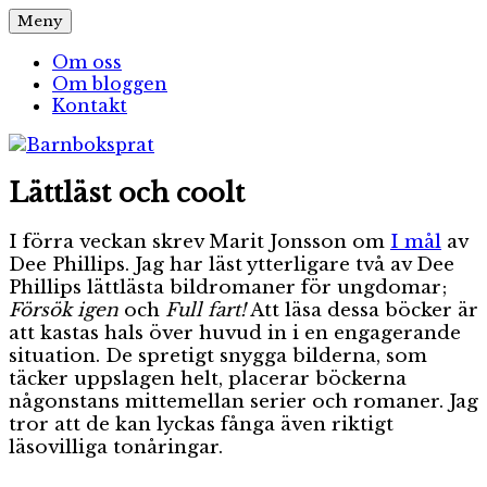
Hoppa
Meny
Barnboksprat
– en blogg om barnböcker
till
innehåll
Om oss
Om bloggen
Kontakt
Lättläst och coolt
I förra veckan skrev Marit Jonsson om
I mål
av
Dee Phillips. Jag har läst ytterligare två av Dee
Phillips lättlästa bildromaner för ungdomar;
Försök igen
och
Full fart!
Att läsa dessa böcker är
att kastas hals över huvud in i en engagerande
situation. De spretigt snygga bilderna, som
täcker uppslagen helt, placerar böckerna
någonstans mittemellan serier och romaner. Jag
tror att de kan lyckas fånga även riktigt
läsovilliga tonåringar.