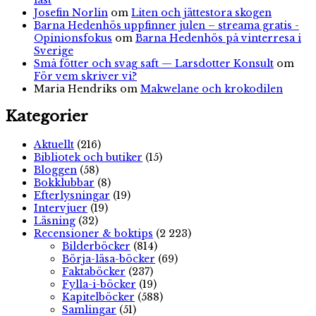
Josefin Norlin
om
Liten och jättestora skogen
Barna Hedenhös uppfinner julen – streama gratis -
Opinionsfokus
om
Barna Hedenhös på vinterresa i
Sverige
Små fötter och svag saft — Larsdotter Konsult
om
För vem skriver vi?
Maria Hendriks
om
Makwelane och krokodilen
Kategorier
Aktuellt
(216)
Bibliotek och butiker
(15)
Bloggen
(58)
Bokklubbar
(8)
Efterlysningar
(19)
Intervjuer
(19)
Läsning
(32)
Recensioner & boktips
(2 223)
Bilderböcker
(814)
Börja-läsa-böcker
(69)
Faktaböcker
(237)
Fylla-i-böcker
(19)
Kapitelböcker
(588)
Samlingar
(51)