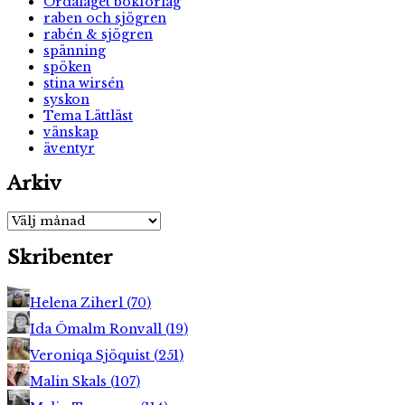
Ordalaget bokförlag
raben och sjögren
rabén & sjögren
spänning
spöken
stina wirsén
syskon
Tema Lättläst
vänskap
äventyr
Arkiv
Arkiv
Skribenter
Helena Ziherl
(
70
)
Ida Ömalm Ronvall
(
19
)
Veroniqa Sjöquist
(
251
)
Malin Skals
(
107
)