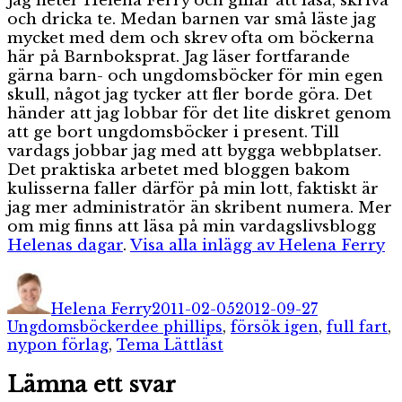
Jag heter Helena Ferry och gillar att läsa, skriva
och dricka te. Medan barnen var små läste jag
mycket med dem och skrev ofta om böckerna
här på Barnboksprat. Jag läser fortfarande
gärna barn- och ungdomsböcker för min egen
skull, något jag tycker att fler borde göra. Det
händer att jag lobbar för det lite diskret genom
att ge bort ungdomsböcker i present. Till
vardags jobbar jag med att bygga webbplatser.
Det praktiska arbetet med bloggen bakom
kulisserna faller därför på min lott, faktiskt är
jag mer administratör än skribent numera. Mer
om mig finns att läsa på min vardagslivsblogg
Helenas dagar
.
Visa alla inlägg av Helena Ferry
Författare
Publicerat
Kategorier
den
Helena Ferry
2011-02-05
2012-09-27
Etiketter
Ungdomsböcker
dee phillips
,
försök igen
,
full fart
,
nypon förlag
,
Tema Lättläst
Lämna ett svar