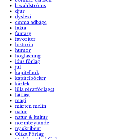
b wahlströms
djur
dyslexi
emma adbåge
fakta
fantasy
favoriter
historia
humor
högläsning
idus förlag
jul
kapitelbok
kapitelböcker
kärlek
lilla piratförlaget
lättläst
magi
mårten melin
natur
natur & kultur
normbrytande
ny skribent
Olika Förlag