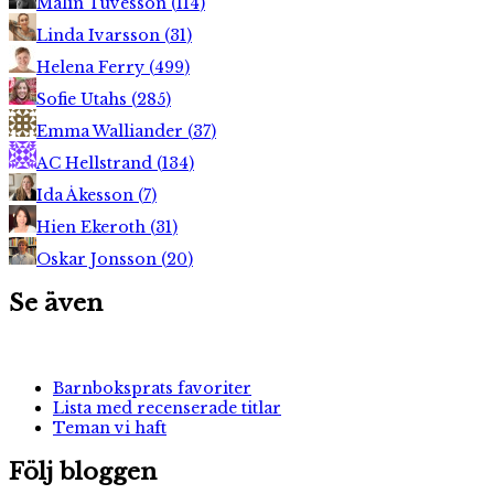
Malin Tuvesson
(
114
)
Linda Ivarsson
(
31
)
Helena Ferry
(
499
)
Sofie Utahs
(
285
)
Emma Walliander
(
37
)
AC Hellstrand
(
134
)
Ida Åkesson
(
7
)
Hien Ekeroth
(
31
)
Oskar Jonsson
(
20
)
Se även
Barnboksprats favoriter
Lista med recenserade titlar
Teman vi haft
Följ bloggen