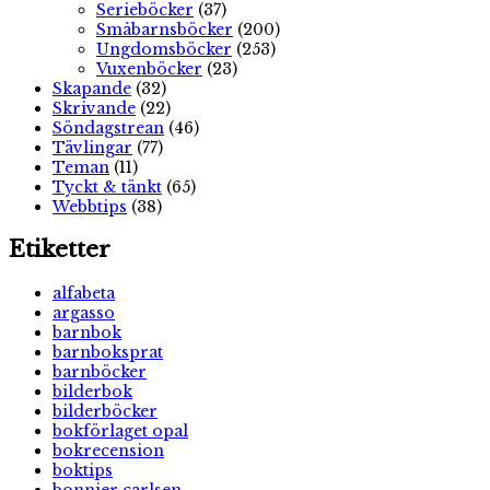
Serieböcker
(37)
Småbarnsböcker
(200)
Ungdomsböcker
(253)
Vuxenböcker
(23)
Skapande
(32)
Skrivande
(22)
Söndagstrean
(46)
Tävlingar
(77)
Teman
(11)
Tyckt & tänkt
(65)
Webbtips
(38)
Etiketter
alfabeta
argasso
barnbok
barnboksprat
barnböcker
bilderbok
bilderböcker
bokförlaget opal
bokrecension
boktips
bonnier carlsen