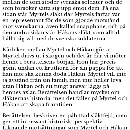
mellan de som stöder svenska soldater och de
som försöker sätta sig upp emot dem. På ena
sidan står Myrtels släkt där Myrtels farfar var
en representant för de som gjorde motstånd
mot svenskarna, även kallad snapphane, och på
den andra sidan står Håkans släkt, som alltid
hållit sig väl med de svenska soldaterna.
Kärleken mellan Myrtel och Håkan gör att
Myrtel drivs ut i skogen och det är där vi möter
henne i berättelsens början. Hon har precis
gömt undan ett kruthorn för sin pappa för att
han inte ska kunna döda Håkan. Myrtel vill inte
ta avstånd från sin familj, men inte heller leva
utan Håkan och ett tungt ansvar läggs på
hennes axlar. Berättelsen handlar mycket om
släkternas historia, men det faller på Myrtel och
Håkan att skapa framtiden.
Berättelsen beskriver en påhittad släktfejd, men
ger ett intressant historiskt perspektiv.
Liknande motsättningar som Myrtel och Håkan