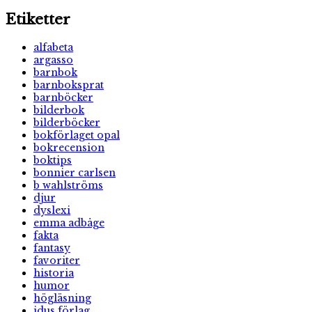
Etiketter
alfabeta
argasso
barnbok
barnboksprat
barnböcker
bilderbok
bilderböcker
bokförlaget opal
bokrecension
boktips
bonnier carlsen
b wahlströms
djur
dyslexi
emma adbåge
fakta
fantasy
favoriter
historia
humor
högläsning
idus förlag