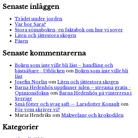
Senaste inläggen
Trädet under jorden
Var bor Sara?
Stora sömnboken- en faktabok om hur vi sover
Liten och jättestora skogen
Påsen
Senaste kommentarerna
Boken som inte ville bli läst – handling och
bästsäljare - Utblicken
om
Boken som inte ville bli
läst
Josefin Norlin
om
Liten och jättestora skogen
Barna Hedenhös uppfinner julen – streama gratis -
Opinionsfokus
om
Barna Hedenhös på vinterresa i
Sverige
Små fötter och svag saft — Larsdotter Konsult
om
För vem skriver vi?
Maria Hendriks
om
Makwelane och krokodilen
Kategorier