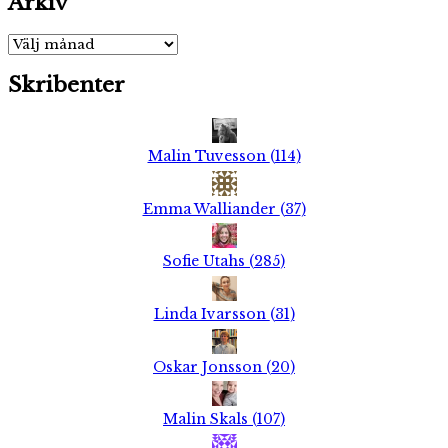
Arkiv
Arkiv
Skribenter
Malin Tuvesson
(
114
)
Emma Walliander
(
37
)
Sofie Utahs
(
285
)
Linda Ivarsson
(
31
)
Oskar Jonsson
(
20
)
Malin Skals
(
107
)