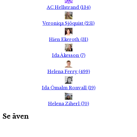
AC Hellstrand
(
134
)
Veroniqa Sjöquist
(
251
)
Hien Ekeroth
(
31
)
Ida Åkesson
(
7
)
Helena Ferry
(
499
)
Ida Ömalm Ronvall
(
19
)
Helena Ziherl
(
70
)
Se även