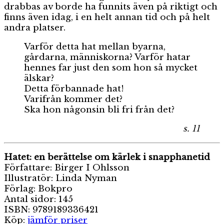
drabbas av borde ha funnits även på riktigt och
finns även idag, i en helt annan tid och på helt
andra platser.
Varför detta hat mellan byarna,
gårdarna, människorna? Varför hatar
hennes far just den som hon så mycket
älskar?
Detta förbannade hat!
Varifrån kommer det?
Ska hon någonsin bli fri från det?
s. 11
Hatet: en berättelse om kärlek i snapphanetid
Författare: Birger I Ohlsson
Illustratör: Linda Nyman
Förlag: Bokpro
Antal sidor: 145
ISBN: 9789189336421
Köp:
jämför priser