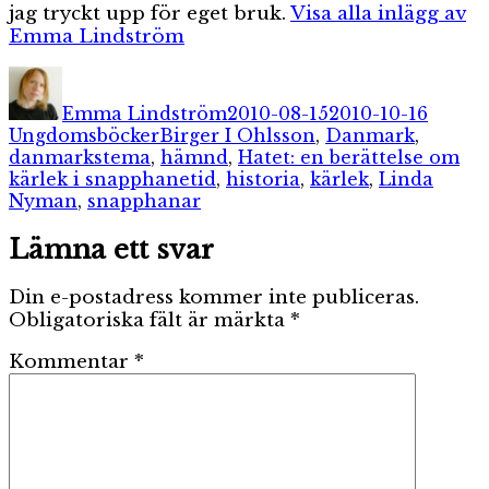
jag tryckt upp för eget bruk.
Visa alla inlägg av
Emma Lindström
Författare
Publicerat
Katego
den
Emma Lindström
2010-08-15
2010-10-16
Etiketter
Ungdomsböcker
Birger I Ohlsson
,
Danmark
,
danmarkstema
,
hämnd
,
Hatet: en berättelse om
kärlek i snapphanetid
,
historia
,
kärlek
,
Linda
Nyman
,
snapphanar
Lämna ett svar
Din e-postadress kommer inte publiceras.
Obligatoriska fält är märkta
*
Kommentar
*