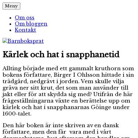
Hoppa
Meny
Barnboksprat
– en blogg om barnböcker
till
innehåll
Om oss
Om bloggen
Kontakt
Kärlek och hat i snapphanetid
Allting började med ett gammalt kruthorn som
bokens författare, Birger I Ohlsson hittade i sin
trädgård,
nedgrävt i jorden. Vem skulle vilja
gräva ner sitt krut, det som man använder till
jakt eller för att skydda sig med? Utifrån de här
frågeställningarna växte en berättelse upp om
kärlek och hat i snapphanarnas Göinge under
1600-talet.
Den här boken är inte skriven av en dansk
författare, men den får vara med i vårt