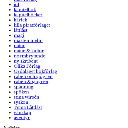
jul
kapitelbok
kapitelböcker
kärlek
lilla piratförlaget
lättläst
magi
mårten melin
natur
natur & kultur
normbrytande
ny skribent
Olika Förlag
Ordalaget bokförlag
raben och sjögren
rabén & sjögren
spänning
spöken
stina wirsén
syskon
Tema Lättläst
vänskap
äventyr