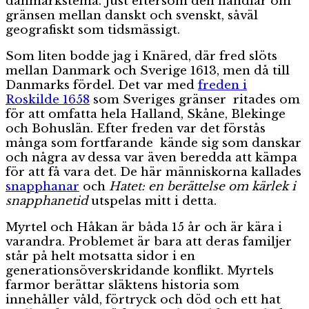
danmarkstema. Just eftersom den handlar om
gränsen mellan danskt och svenskt, såväl
geografiskt som tidsmässigt.
Som liten bodde jag i Knäred, där fred slöts
mellan Danmark och Sverige 1613, men då till
Danmarks fördel. Det var med
freden i
Roskilde 1658
som Sveriges gränser ritades om
för att omfatta hela Halland, Skåne, Blekinge
och Bohuslän. Efter freden var det förstås
många som fortfarande kände sig som danskar
och några av dessa var även beredda att kämpa
för att få vara det. De här människorna kallades
snapphanar
och
Hatet: en berättelse om kärlek i
snapphanetid
utspelas mitt i detta.
Myrtel och Håkan är båda 15 år och är kära i
varandra. Problemet är bara att deras familjer
står på helt motsatta sidor i en
generationsöverskridande konflikt. Myrtels
farmor berättar släktens historia som
innehåller våld, förtryck och död och ett hat