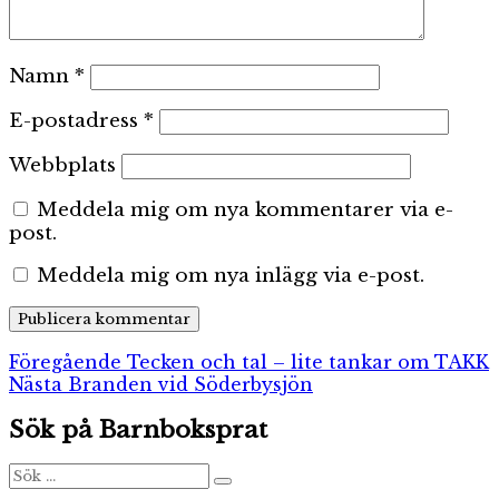
Namn
*
E-postadress
*
Webbplats
Meddela mig om nya kommentarer via e-
post.
Meddela mig om nya inlägg via e-post.
Inläggsnavigering
Föregående
Föregående
Tecken och tal – lite tankar om TAKK
Nästa
inlägg:
Nästa
Branden vid Söderbysjön
inlägg:
Sök på Barnboksprat
Sök
Sök
efter: