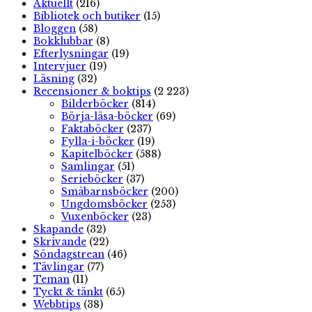
Aktuellt
(216)
Bibliotek och butiker
(15)
Bloggen
(58)
Bokklubbar
(8)
Efterlysningar
(19)
Intervjuer
(19)
Läsning
(32)
Recensioner & boktips
(2 223)
Bilderböcker
(814)
Börja-läsa-böcker
(69)
Faktaböcker
(237)
Fylla-i-böcker
(19)
Kapitelböcker
(588)
Samlingar
(51)
Serieböcker
(37)
Småbarnsböcker
(200)
Ungdomsböcker
(253)
Vuxenböcker
(23)
Skapande
(32)
Skrivande
(22)
Söndagstrean
(46)
Tävlingar
(77)
Teman
(11)
Tyckt & tänkt
(65)
Webbtips
(38)