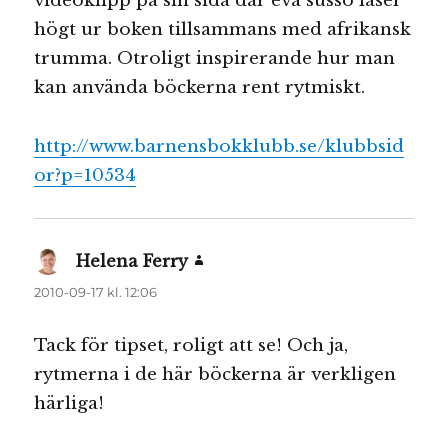
videoklipp på sin sida där eva susso läser
högt ur boken tillsammans med afrikansk
trumma. Otroligt inspirerande hur man
kan använda böckerna rent rytmiskt.
http://www.barnensbokklubb.se/klubbsid
or?p=10534
Helena Ferry
skriver:
2010-09-17 kl. 12:06
Tack för tipset, roligt att se! Och ja,
rytmerna i de här böckerna är verkligen
härliga!