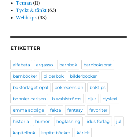
Teman
(11)
Tyckt & tänkt
(65)
Webbtips
(38)
ETIKETTER
alfabeta
argasso
barnbok
barnboksprat
barnböcker
bilderbok
bilderböcker
bokförlaget opal
bokrecension
boktips
bonnier carlsen
b wahlströms
djur
dyslexi
emma adbåge
fakta
fantasy
favoriter
historia
humor
högläsning
idus förlag
jul
kapitelbok
kapitelböcker
kärlek