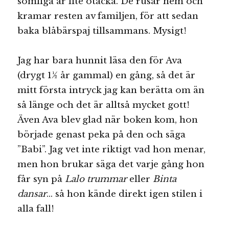
somliga är lite otäcka. De rusar hem och
kramar resten av familjen, för att sedan
baka blåbärspaj tillsammans. Mysigt!
Jag har bara hunnit läsa den för Ava
(drygt 1½ år gammal) en gång, så det är
mitt första intryck jag kan berätta om än
så länge och det är alltså mycket gott!
Även Ava blev glad när boken kom, hon
började genast peka på den och säga
”Babi”. Jag vet inte riktigt vad hon menar,
men hon brukar säga det varje gång hon
får syn på
Lalo trummar
eller
Binta
dansar
… så hon kände direkt igen stilen i
alla fall!