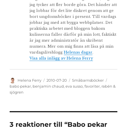
jag tycker att fler borde göra. Det händer att
jag lobbar för det lite diskret genom att ge
bort ungdomsböcker i present. Till vardags
jobbar jag med att bygga webbplatser. Det
praktiska arbetet med bloggen bakom
kulisserna faller därför på min lott, faktiskt
är jag mer administratör än skribent
numera. Mer om mig finns att läsa på min
vardagslivsblogg
Helenas dagar
.
Visa alla inlägg av Helena Ferry
Författare
Publicerat
Kategorier
Etiketter
Helena Ferry
2010-07-20
Småbarnsböcker
den
babo pekar
,
benjamin chaud
,
eva susso
,
favoriter
,
rabén &
sjögren
3 reaktioner till “Babo pekar