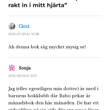
rakt in i mitt hjärta”
Cicci
skriver:
2010-07-20 kl. 10:38
Åh denna bok såg mycket mysig ut!
Sonja
skriver:
2010-09-16 kl. 9:01
Jag (eller egentligen min dotter) är med i
barnens bokklubb där Babo pekar är
månadsbok den här månaden. De har ett