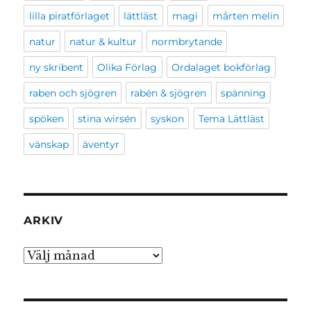
lilla piratförlaget
lättläst
magi
mårten melin
natur
natur & kultur
normbrytande
ny skribent
Olika Förlag
Ordalaget bokförlag
raben och sjögren
rabén & sjögren
spänning
spöken
stina wirsén
syskon
Tema Lättläst
vänskap
äventyr
ARKIV
Arkiv