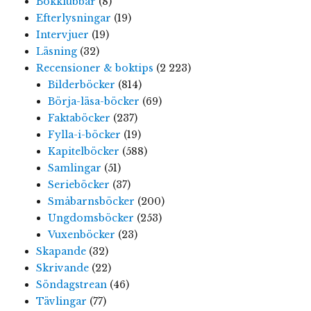
Bokklubbar
(8)
Efterlysningar
(19)
Intervjuer
(19)
Läsning
(32)
Recensioner & boktips
(2 223)
Bilderböcker
(814)
Börja-läsa-böcker
(69)
Faktaböcker
(237)
Fylla-i-böcker
(19)
Kapitelböcker
(588)
Samlingar
(51)
Serieböcker
(37)
Småbarnsböcker
(200)
Ungdomsböcker
(253)
Vuxenböcker
(23)
Skapande
(32)
Skrivande
(22)
Söndagstrean
(46)
Tävlingar
(77)