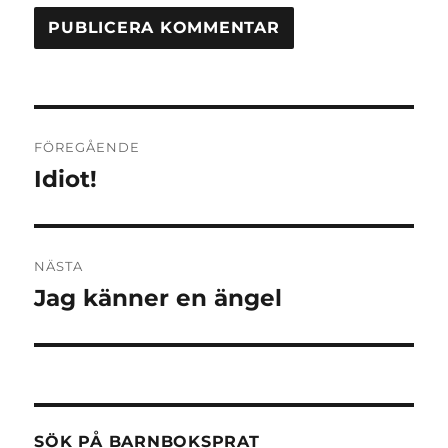
Inläggsnavigering
FÖREGÅENDE
Idiot!
Föregående
inlägg:
NÄSTA
Jag känner en ängel
Nästa
inlägg:
SÖK PÅ BARNBOKSPRAT