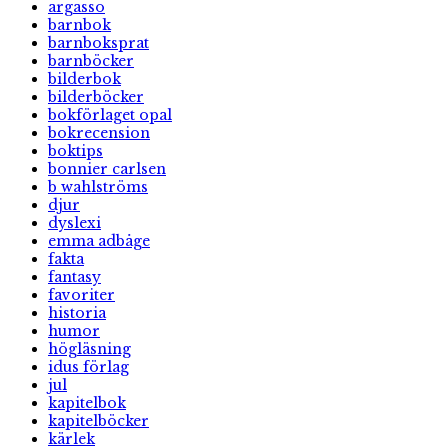
argasso
barnbok
barnboksprat
barnböcker
bilderbok
bilderböcker
bokförlaget opal
bokrecension
boktips
bonnier carlsen
b wahlströms
djur
dyslexi
emma adbåge
fakta
fantasy
favoriter
historia
humor
högläsning
idus förlag
jul
kapitelbok
kapitelböcker
kärlek