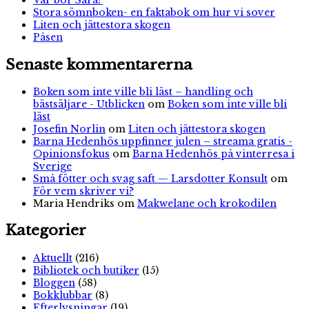
Var bor Sara?
Stora sömnboken- en faktabok om hur vi sover
Liten och jättestora skogen
Påsen
Senaste kommentarerna
Boken som inte ville bli läst – handling och
bästsäljare - Utblicken
om
Boken som inte ville bli
läst
Josefin Norlin
om
Liten och jättestora skogen
Barna Hedenhös uppfinner julen – streama gratis -
Opinionsfokus
om
Barna Hedenhös på vinterresa i
Sverige
Små fötter och svag saft — Larsdotter Konsult
om
För vem skriver vi?
Maria Hendriks
om
Makwelane och krokodilen
Kategorier
Aktuellt
(216)
Bibliotek och butiker
(15)
Bloggen
(58)
Bokklubbar
(8)
Efterlysningar
(19)