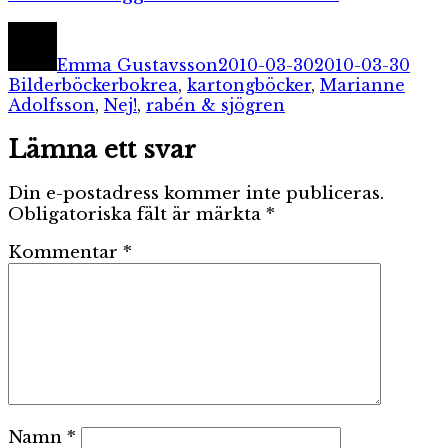
Författare
Publicerat
Kate
den
Emma Gustavsson
2010-03-30
2010-03-30
Etiketter
Bilderböcker
bokrea
,
kartongböcker
,
Marianne
Adolfsson
,
Nej!
,
rabén & sjögren
Lämna ett svar
Din e-postadress kommer inte publiceras.
Obligatoriska fält är märkta
*
Kommentar
*
Namn
*