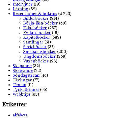
Intervjuer
(19)
Läsning
(32)
Recensioner & boktips
(2 223)
Bilderböcker
(814)
Börja-läsa-böcker
(69)
Faktaböcker
(237)
Fylla-i-böcker
(19)
Kapitelböcker
(588)
Samlingar
(51)
Serieböcker
(37)
Småbarnsböcker
(200)
Ungdomsböcker
(253)
Vuxenböcker
(23)
Skapande
(32)
Skrivande
(22)
Söndagstrean
(46)
Tävlingar
(77)
Teman
(11)
Tyckt & tänkt
(65)
Webbtips
(38)
Etiketter
alfabeta