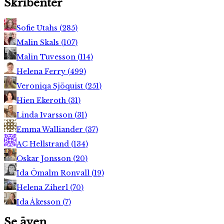
Skribenter
Sofie Utahs
(
285
)
Malin Skals
(
107
)
Malin Tuvesson
(
114
)
Helena Ferry
(
499
)
Veroniqa Sjöquist
(
251
)
Hien Ekeroth
(
31
)
Linda Ivarsson
(
31
)
Emma Walliander
(
37
)
AC Hellstrand
(
134
)
Oskar Jonsson
(
20
)
Ida Ömalm Ronvall
(
19
)
Helena Ziherl
(
70
)
Ida Åkesson
(
7
)
Se även