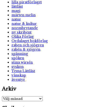
lilla piratförlaget
lättläst
magi
mårten melin
natur
natur & kultur
normbrytande
ny skribent
Olika Förlag
Ordalaget bokförlag
raben och sjögren
rabén & sjögren
spänning
spöken
stina wirsén
syskon
Tema Lättläst
vänskap
äventyr
Arkiv
Arkiv