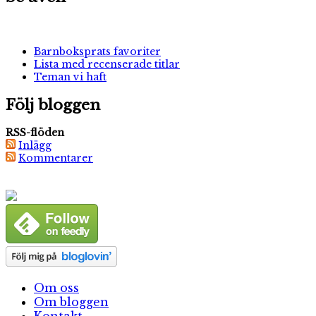
Barnboksprats favoriter
Lista med recenserade titlar
Teman vi haft
Följ bloggen
RSS-flöden
Inlägg
Kommentarer
Om oss
Om bloggen