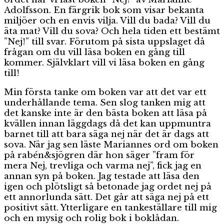
Adolfsson. En färgrik bok som visar bekanta
miljöer och en envis vilja. Vill du bada? Vill du
äta mat? Vill du sova? Och hela tiden ett bestämt
”Nej!” till svar. Förutom på sista uppslaget då
frågan om du vill läsa boken en gång till
kommer. Självklart vill vi läsa boken en gång
till!
Min första tanke om boken var att det var ett
underhållande tema. Sen slog tanken mig att
det kanske inte är den bästa boken att läsa på
kvällen innan läggdags då det kan uppmuntra
barnet till att bara säga nej när det är dags att
sova. När jag sen läste Mariannes ord om boken
på rabén&sjögren där hon säger ”fram för
mera Nej, trevliga och varma nej”, fick jag en
annan syn på boken. Jag testade att läsa den
igen och plötsligt så betonade jag ordet nej på
ett annorlunda sätt. Det går att säga nej på ett
positivt sätt. Ytterligare en tankeställare till mig
och en mysig och rolig bok i boklådan.