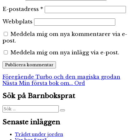
E-postadress
*
Webbplats
Meddela mig om nya kommentarer via e-
post.
Meddela mig om nya inlägg via e-post.
Inläggsnavigering
Föregående
Föregående
Turbo och den magiska grodan
Nästa
inlägg:
Nästa
Min första bok om… Ord
inlägg:
Sök på Barnboksprat
Sök
Sök
efter:
Senaste inläggen
Trädet under jorden