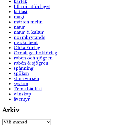
kärlek
lilla piratförlaget
lättläst
magi
mårten melin
natur
natur & kultur
normbrytande
ny skribent
Olika Förlag
Ordalaget bokförlag
raben och sjögren
rabén & sjögren
spänning
spöken
stina wirsén
syskon
Tema Lättläst
vänskap
äventyr
Arkiv
Arkiv