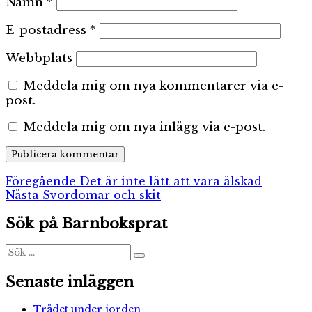
Namn
*
E-postadress
*
Webbplats
Meddela mig om nya kommentarer via e-
post.
Meddela mig om nya inlägg via e-post.
Inläggsnavigering
Föregående
Föregående
Det är inte lätt att vara älskad
Nästa
inlägg:
Nästa
Svordomar och skit
inlägg:
Sök på Barnboksprat
Sök
Sök
efter:
Senaste inläggen
Trädet under jorden