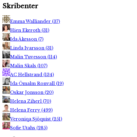
Skribenter
Emma Walliander
(
37
)
Hien Ekeroth
(
31
)
Ida Åkesson
(
7
)
Linda Ivarsson
(
31
)
Malin Tuvesson
(
114
)
Malin Skals
(
107
)
AC Hellstrand
(
134
)
Ida Ömalm Ronvall
(
19
)
Oskar Jonsson
(
20
)
Helena Ziherl
(
70
)
Helena Ferry
(
499
)
Veroniqa Sjöquist
(
251
)
Sofie Utahs
(
285
)