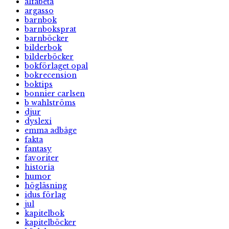
alfabeta
argasso
barnbok
barnboksprat
barnböcker
bilderbok
bilderböcker
bokförlaget opal
bokrecension
boktips
bonnier carlsen
b wahlströms
djur
dyslexi
emma adbåge
fakta
fantasy
favoriter
historia
humor
högläsning
idus förlag
jul
kapitelbok
kapitelböcker