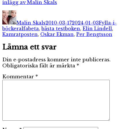
inlägg av Malin Skals
Författare
Publicerat
Kategorier
den
Malin Skals
2010-03-17
2024-01-03
Fylla-i-
Etiketter
böcker
alfabeta
,
bästa testboken
,
Elin Lindell
,
Kamratposten
,
Oskar Ekman
,
Per Bengtsson
Lämna ett svar
Din e-postadress kommer inte publiceras.
Obligatoriska fält är märkta
*
Kommentar
*