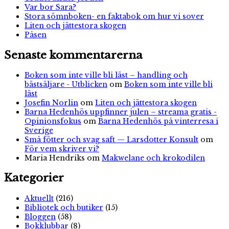
Var bor Sara?
Stora sömnboken- en faktabok om hur vi sover
Liten och jättestora skogen
Påsen
Senaste kommentarerna
Boken som inte ville bli läst – handling och
bästsäljare - Utblicken
om
Boken som inte ville bli
läst
Josefin Norlin
om
Liten och jättestora skogen
Barna Hedenhös uppfinner julen – streama gratis -
Opinionsfokus
om
Barna Hedenhös på vinterresa i
Sverige
Små fötter och svag saft — Larsdotter Konsult
om
För vem skriver vi?
Maria Hendriks
om
Makwelane och krokodilen
Kategorier
Aktuellt
(216)
Bibliotek och butiker
(15)
Bloggen
(58)
Bokklubbar
(8)