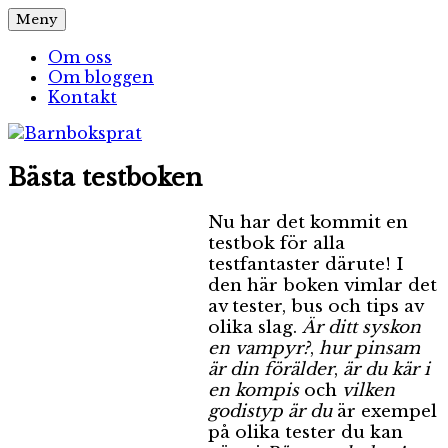
Hoppa
Meny
Barnboksprat
– en blogg om barnböcker
till
innehåll
Om oss
Om bloggen
Kontakt
Bästa testboken
Nu har det kommit en
testbok för alla
testfantaster därute! I
den här boken vimlar det
av tester, bus och tips av
olika slag.
Är ditt syskon
en vampyr?
,
hur pinsam
är din förälder
,
är du kär i
en kompis
och
vilken
godistyp är du
är exempel
på olika tester du kan