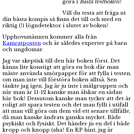
göra i
Bästa testboken!
Vill du testa att fråga ut
din bästa kompis så finns det till och med en
riktig (!) lögndetektor i slutet av boken!
Upphovsmännen kommer alla från
Kamratposten
och är således experter på barn
och ungdomar.
Jag var skeptisk till den här boken först. Det
känns lite konstigt att göra en bok där man
måste använda smörpapper för att fylla i testen,
om man inte vill förstöra boken alltså. Sen
tänkte jag igen. Jag är ju inte i målgruppen och
när man är 11-12 kanske man älskar en sådan
här bok! Dessutom kanske man tycker att det är
roligt att spara testen och det man fyllt i utifall
att man vill göra om dem vid ett senare tillfälle,
då man kanske ändrats ganska mycket. Både
psykiskt och fysiskt. Det händer ju en del i både
kropp och knopp (aha! En KP-hint, jag är