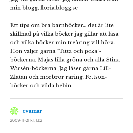
min blogg, floria.blogg.se
Ett tips om bra barnböcker… det är lite
skillnad på vilka böcker jag gillar att läsa
och vilka böcker min treåring vill höra.
Hon väljer gärna ”Titta och peka”-
böckerna, Majas lilla gröna och alla Stina
Wirsén-böckerna. Jag läser gärna Lill-
Zlatan och morbror raring, Pettson-
böcker och vilda bebin.
evamar
skriver:
2009-11-21 kl. 13:21