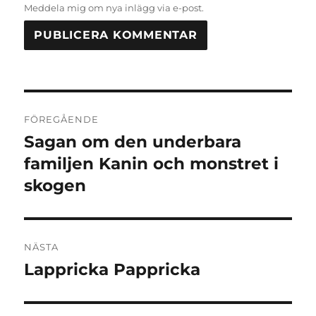
Meddela mig om nya inlägg via e-post.
Inläggsnavigering
FÖREGÅENDE
Sagan om den underbara
Föregående
inlägg:
familjen Kanin och monstret i
skogen
NÄSTA
Lappricka Pappricka
Nästa
inlägg: