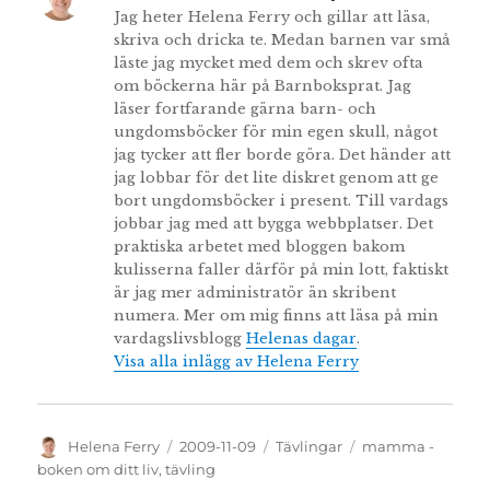
Jag heter Helena Ferry och gillar att läsa,
skriva och dricka te. Medan barnen var små
läste jag mycket med dem och skrev ofta
om böckerna här på Barnboksprat. Jag
läser fortfarande gärna barn- och
ungdomsböcker för min egen skull, något
jag tycker att fler borde göra. Det händer att
jag lobbar för det lite diskret genom att ge
bort ungdomsböcker i present. Till vardags
jobbar jag med att bygga webbplatser. Det
praktiska arbetet med bloggen bakom
kulisserna faller därför på min lott, faktiskt
är jag mer administratör än skribent
numera. Mer om mig finns att läsa på min
vardagslivsblogg
Helenas dagar
.
Visa alla inlägg av Helena Ferry
Författare
Publicerat
Kategorier
Etiketter
Helena Ferry
2009-11-09
Tävlingar
mamma -
den
boken om ditt liv
,
tävling