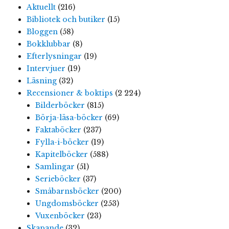
Aktuellt
(216)
Bibliotek och butiker
(15)
Bloggen
(58)
Bokklubbar
(8)
Efterlysningar
(19)
Intervjuer
(19)
Läsning
(32)
Recensioner & boktips
(2 224)
Bilderböcker
(815)
Börja-läsa-böcker
(69)
Faktaböcker
(237)
Fylla-i-böcker
(19)
Kapitelböcker
(588)
Samlingar
(51)
Serieböcker
(37)
Småbarnsböcker
(200)
Ungdomsböcker
(253)
Vuxenböcker
(23)
Skapande
(32)