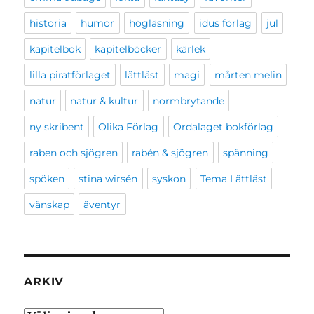
historia
humor
högläsning
idus förlag
jul
kapitelbok
kapitelböcker
kärlek
lilla piratförlaget
lättläst
magi
mårten melin
natur
natur & kultur
normbrytande
ny skribent
Olika Förlag
Ordalaget bokförlag
raben och sjögren
rabén & sjögren
spänning
spöken
stina wirsén
syskon
Tema Lättläst
vänskap
äventyr
ARKIV