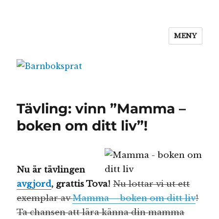
MENY
Barnboksprat
Tävling: vinn ”Mamma –
boken om ditt liv”!
Nu är tävlingen
avgjord
, grattis Tova!
Nu lottar vi ut ett
exemplar av
Mamma – boken om ditt liv
!
Ta chansen att lära känna din mamma