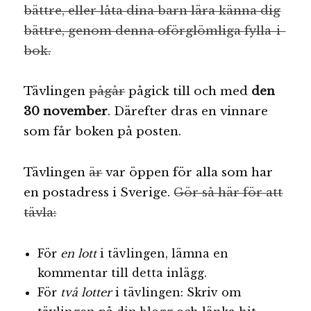
bättre, eller låta dina barn lära känna dig
bättre, genom denna oförglömliga fylla-i-
bok.
Tävlingen
pågår
pågick till och med
den
30 november
. Därefter dras en vinnare
som får boken på posten.
Tävlingen
är
var öppen för alla som har
en postadress i Sverige.
Gör så här för att
tävla:
För
en lott
i tävlingen, lämna en
kommentar till detta inlägg.
För
två lotter
i tävlingen: Skriv om