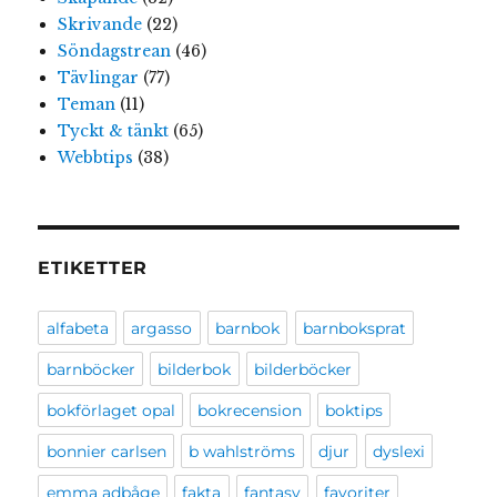
Skrivande
(22)
Söndagstrean
(46)
Tävlingar
(77)
Teman
(11)
Tyckt & tänkt
(65)
Webbtips
(38)
ETIKETTER
alfabeta
argasso
barnbok
barnboksprat
barnböcker
bilderbok
bilderböcker
bokförlaget opal
bokrecension
boktips
bonnier carlsen
b wahlströms
djur
dyslexi
emma adbåge
fakta
fantasy
favoriter