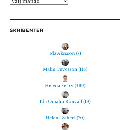
Arkiv
SKRIBENTER
Ida Åkesson
(
7
)
Malin Tuvesson
(
114
)
Helena Ferry
(
499
)
Ida Ömalm Ronvall
(
19
)
Helena Ziherl
(
70
)