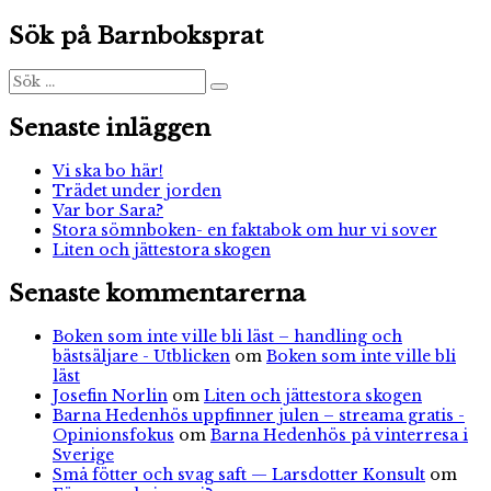
inlägg:
Sök på Barnboksprat
Sök
Sök
efter:
Senaste inläggen
Vi ska bo här!
Trädet under jorden
Var bor Sara?
Stora sömnboken- en faktabok om hur vi sover
Liten och jättestora skogen
Senaste kommentarerna
Boken som inte ville bli läst – handling och
bästsäljare - Utblicken
om
Boken som inte ville bli
läst
Josefin Norlin
om
Liten och jättestora skogen
Barna Hedenhös uppfinner julen – streama gratis -
Opinionsfokus
om
Barna Hedenhös på vinterresa i
Sverige
Små fötter och svag saft — Larsdotter Konsult
om