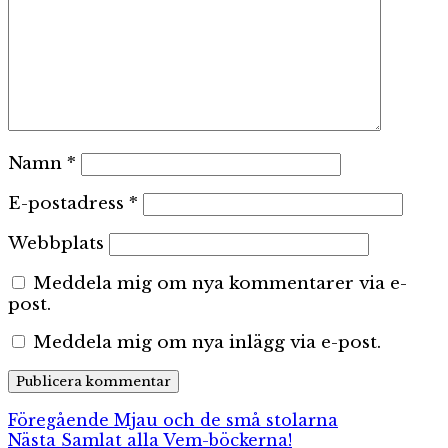
Namn
*
E-postadress
*
Webbplats
Meddela mig om nya kommentarer via e-
post.
Meddela mig om nya inlägg via e-post.
Inläggsnavigering
Föregående
Föregående
Mjau och de små stolarna
Nästa
inlägg:
Nästa
Samlat alla Vem-böckerna!