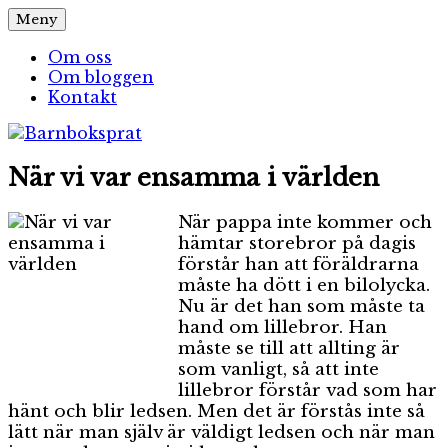
Hoppa
Meny
Barnboksprat
– en blogg om barnböcker
till
innehåll
Om oss
Om bloggen
Kontakt
När vi var ensamma i världen
När pappa inte kommer och
hämtar storebror på dagis
förstår han att föräldrarna
måste ha dött i en bilolycka.
Nu är det han som måste ta
hand om lillebror. Han
måste se till att allting är
som vanligt, så att inte
lillebror förstår vad som har
hänt och blir ledsen. Men det är förstås inte så
lätt när man själv är väldigt ledsen och när man