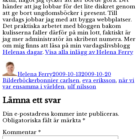
skull, något jag tycker att fler borde göra. Det
händer att jag lobbar för det lite diskret genom
att ge bort ungdomsböcker i present. Till
vardags jobbar jag med att bygga webbplatser.
Det praktiska arbetet med bloggen bakom
kulisserna faller därför på min lott, faktiskt är
jag mer administratör än skribent numera. Mer
om mig finns att läsa på min vardagslivsblogg
Helenas dagar
.
Visa alla inlägg av Helena Ferry
Författare
Publicerat
Kategorie
den
Helena Ferry
2009-10-13
2009-10-20
Etiketter
Bilderböcker
bonnier carlsen
,
eva eriksson
,
när vi
var ensamma i världen
,
ulf nilsson
Lämna ett svar
Din e-postadress kommer inte publiceras.
Obligatoriska fält är märkta
*
Kommentar
*