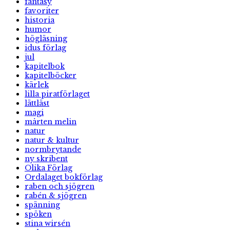
fantasy
favoriter
historia
humor
högläsning
idus förlag
jul
kapitelbok
kapitelböcker
kärlek
lilla piratförlaget
lättläst
magi
mårten melin
natur
natur & kultur
normbrytande
ny skribent
Olika Förlag
Ordalaget bokförlag
raben och sjögren
rabén & sjögren
spänning
spöken
stina wirsén