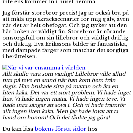
inte ens kommer in i huset hemma.
Jag förstår storebror precis! Jag är också bra på
att måla upp skräckscenarier för mig själv, även
när det är helt obefogat. Och jag tycker att den
här boken är väldigt fin. Storebror är rörande
omsorgsfull om sin lillebror och väldigt driftig
och duktig. Eva Erikssons bilder är fantastiska,
med dämpade färger som matchar det sorgliga
i berättelsen.
Allt skulle vara som vanligt! Lillebror ville alltid
titta på teve en stund när han kom hem från
dagis. Han brukade sitta på mattan och äta en
liten kaka. Det var ett stort problem. Vi hade inget
hus. Vi hade ingen matta. Vi hade ingen teve. Vi
hade inga sängar att sova i. Och vi hade framför
allt ingen liten kaka. Men jag hade lovat att ta
hand om honom! Och det tänkte jag göra!
Du kan läsa
bokens första sidor
hos