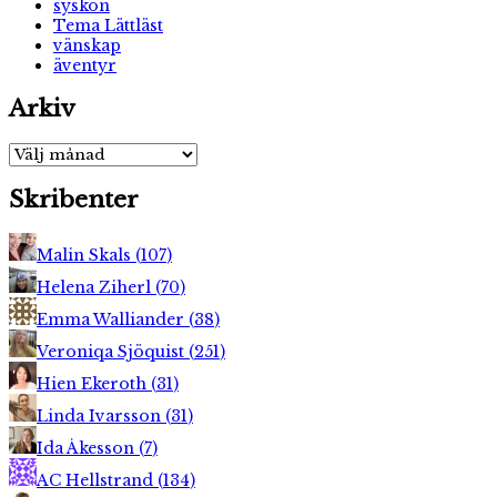
syskon
Tema Lättläst
vänskap
äventyr
Arkiv
Arkiv
Skribenter
Malin Skals
(
107
)
Helena Ziherl
(
70
)
Emma Walliander
(
38
)
Veroniqa Sjöquist
(
251
)
Hien Ekeroth
(
31
)
Linda Ivarsson
(
31
)
Ida Åkesson
(
7
)
AC Hellstrand
(
134
)