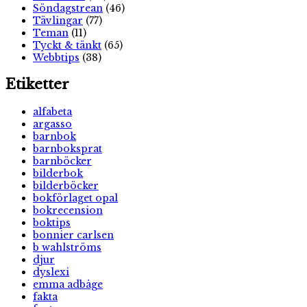
Söndagstrean
(46)
Tävlingar
(77)
Teman
(11)
Tyckt & tänkt
(65)
Webbtips
(38)
Etiketter
alfabeta
argasso
barnbok
barnboksprat
barnböcker
bilderbok
bilderböcker
bokförlaget opal
bokrecension
boktips
bonnier carlsen
b wahlströms
djur
dyslexi
emma adbåge
fakta