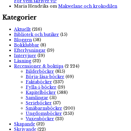
För vem skriver vi?
Maria Hendriks
om
Makwelane och krokodilen
Kategorier
Aktuellt
(216)
Bibliotek och butiker
(15)
Bloggen
(58)
Bokklubbar
(8)
Efterlysningar
(19)
Intervjuer
(19)
Läsning
(32)
Recensioner & boktips
(2 224)
Bilderböcker
(815)
Börja-läsa-böcker
(69)
Faktaböcker
(237)
Fylla-i-böcker
(19)
Kapitelböcker
(588)
Samlingar
(51)
Serieböcker
(37)
Småbarnsböcker
(200)
Ungdomsböcker
(253)
Vuxenböcker
(23)
Skapande
(32)
Skrivande
(22)