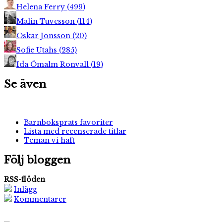
Helena Ferry
(
499
)
Malin Tuvesson
(
114
)
Oskar Jonsson
(
20
)
Sofie Utahs
(
285
)
Ida Ömalm Ronvall
(
19
)
Se även
Barnboksprats favoriter
Lista med recenserade titlar
Teman vi haft
Följ bloggen
RSS-flöden
Inlägg
Kommentarer