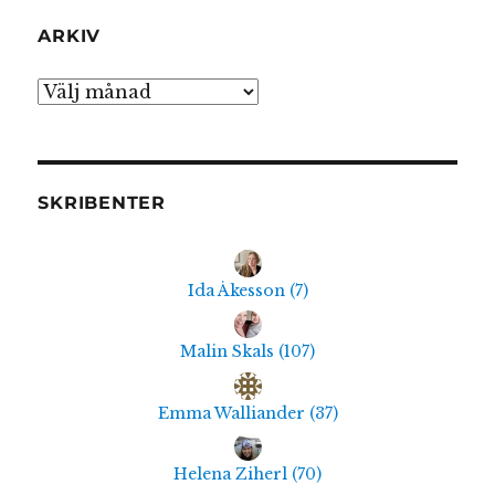
ARKIV
Arkiv
SKRIBENTER
Ida Åkesson
(
7
)
Malin Skals
(
107
)
Emma Walliander
(
37
)
Helena Ziherl
(
70
)