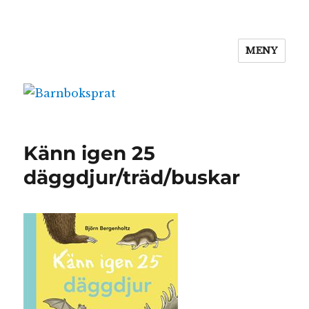
MENY
Barnboksprat
Känn igen 25
däggdjur/träd/buskar