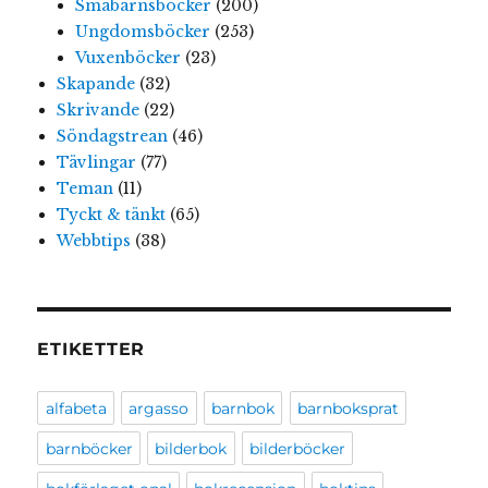
Småbarnsböcker
(200)
Ungdomsböcker
(253)
Vuxenböcker
(23)
Skapande
(32)
Skrivande
(22)
Söndagstrean
(46)
Tävlingar
(77)
Teman
(11)
Tyckt & tänkt
(65)
Webbtips
(38)
ETIKETTER
alfabeta
argasso
barnbok
barnboksprat
barnböcker
bilderbok
bilderböcker