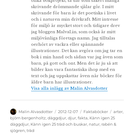
olika bokprojekt, så där som säkert många
skrivande drömmande själar gör. I mitt
skrivande för barn är det poetiska i livet
och i naturen min drivkraft. Mitt intresse
för miljö är mycket stort och tidigare drev
jag bloggen MalvaLin, som också är mitt
miljövänliga företags namn. Jag tilltalas
oerhört av vackra eller spännande
illustrationer. Det kan avgöra om jag tar en
bok i min hand och sådan var jag även som
barn, på gott och ont. Men det är ju så att
bilder kan vara fantastiska ihop med en
text och jag uppskattar även när böcker för
äldre barn har illustrationer.
Visa alla inlägg av Malin Alvasdotter
Författare
Publicerat
Kategorier
Etiketter
Malin Alvasdotter
2012-12-07
Faktaböcker
arter
,
den
björn bergenholtz
,
däggdjur
,
djur
,
fakta
,
Känn igen 25
däggdjur
,
Känn igen 25 träd och buskar
,
natur
,
rabén &
sjögren
,
träd