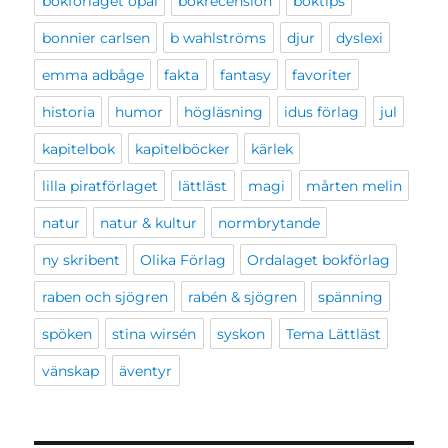
bokförlaget opal
bokrecension
boktips
bonnier carlsen
b wahlströms
djur
dyslexi
emma adbåge
fakta
fantasy
favoriter
historia
humor
högläsning
idus förlag
jul
kapitelbok
kapitelböcker
kärlek
lilla piratförlaget
lättläst
magi
mårten melin
natur
natur & kultur
normbrytande
ny skribent
Olika Förlag
Ordalaget bokförlag
raben och sjögren
rabén & sjögren
spänning
spöken
stina wirsén
syskon
Tema Lättläst
vänskap
äventyr