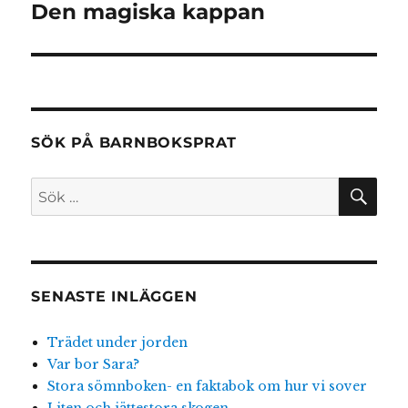
Den magiska kappan
Nästa
inlägg:
SÖK PÅ BARNBOKSPRAT
SÖ
Sök
efter:
SENASTE INLÄGGEN
Trädet under jorden
Var bor Sara?
Stora sömnboken- en faktabok om hur vi sover
Liten och jättestora skogen