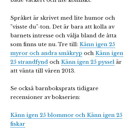
både vackert och lite komiskt.
Språket är skrivet med lite humor och
”visste du”-ton. Det är bara att kolla av
barnets intresse och välja bland de åtta
som finns ute nu. Tre till:
Känn igen 25
myror och andra småkryp
och
Känn igen
25 strandfynd
och
Känn igen 25 pyssel
är
att vänta till våren 2013.
Se också barnboksprats tidigare
recensioner av bokserien:
Känn igen 25 blommor och Känn igen 25
fiskar