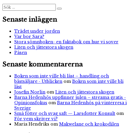
fjällvandri
Sök
Sök
efter:
Senaste inläggen
Trädet under jorden
Var bor Sara?
Stora sömnboken- en faktabok om hur vi sover
Liten och jättestora skogen
Påsen
Senaste kommentarerna
Boken som inte ville bli läst – handling och
bästsäljare - Utblicken
om
Boken som inte ville bli
läst
Josefin Norlin
om
Liten och jättestora skogen
Barna Hedenhös uppfinner julen – streama gratis -
Opinionsfokus
om
Barna Hedenhös på vinterresa i
Sverige
Små fötter och svag saft — Larsdotter Konsult
om
För vem skriver vi?
Maria Hendriks
om
Makwelane och krokodilen