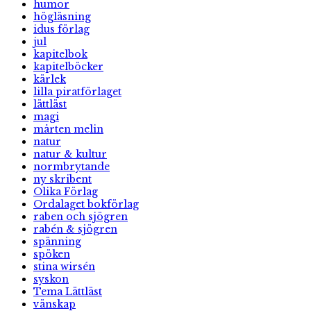
humor
högläsning
idus förlag
jul
kapitelbok
kapitelböcker
kärlek
lilla piratförlaget
lättläst
magi
mårten melin
natur
natur & kultur
normbrytande
ny skribent
Olika Förlag
Ordalaget bokförlag
raben och sjögren
rabén & sjögren
spänning
spöken
stina wirsén
syskon
Tema Lättläst
vänskap