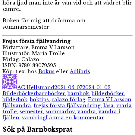
höra ljud man inte är van vid och att vädret blir
sämre…
Boken får mig att drömma om
sommarsemester!
Frejas första fjällvandring
Författare: Emma V Larsson
lllustratör: Maria Trolle
Förlag: Calazo
ISBN: 9789189079595
Köp: t.ex. hos
Bokus
eller
Adlibris
Författare
Publicerat
Kategori
den
AC Hellstrand
2021-05-07
2024-01-03
Etiketter
Bilderböcker
barnböcker
,
barnbok
,
bilderböcker
,
bilderbok
,
boktips
,
calazo förlag
,
Emma V Larsson
,
fjällvandra
,
frejas första fjällvandring
,
läsa
,
maria
trolle
,
semester
,
sommarlov
,
vandra
,
vandra i
till
fjällen
,
vandring
Lämna en kommentar
Frejas
Sök på Barnboksprat
första