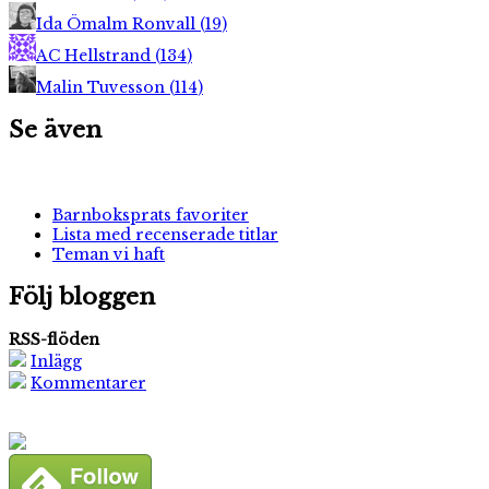
Ida Ömalm Ronvall
(
19
)
AC Hellstrand
(
134
)
Malin Tuvesson
(
114
)
Se även
Barnboksprats favoriter
Lista med recenserade titlar
Teman vi haft
Följ bloggen
RSS-flöden
Inlägg
Kommentarer