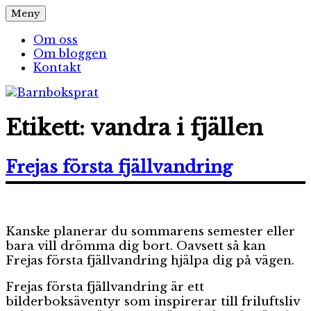
Hoppa
Meny
Barnboksprat
– en blogg om barnböcker
till
innehåll
Om oss
Om bloggen
Kontakt
Etikett:
vandra i fjällen
Frejas första fjällvandring
Kanske planerar du sommarens semester eller
bara vill drömma dig bort. Oavsett så kan
Frejas första fjällvandring hjälpa dig på vägen.
Frejas första fjällvandring är ett
bilderboksäventyr som inspirerar till friluftsliv