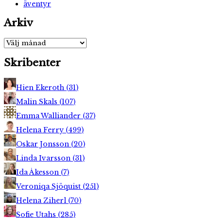
äventyr
Arkiv
Arkiv
Skribenter
Hien Ekeroth
(
31
)
Malin Skals
(
107
)
Emma Walliander
(
37
)
Helena Ferry
(
499
)
Oskar Jonsson
(
20
)
Linda Ivarsson
(
31
)
Ida Åkesson
(
7
)
Veroniqa Sjöquist
(
251
)
Helena Ziherl
(
70
)
Sofie Utahs
(
285
)