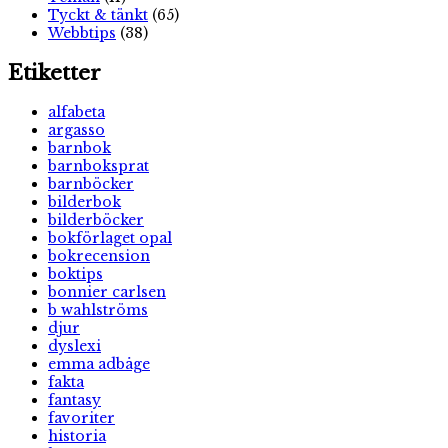
Tyckt & tänkt
(65)
Webbtips
(38)
Etiketter
alfabeta
argasso
barnbok
barnboksprat
barnböcker
bilderbok
bilderböcker
bokförlaget opal
bokrecension
boktips
bonnier carlsen
b wahlströms
djur
dyslexi
emma adbåge
fakta
fantasy
favoriter
historia