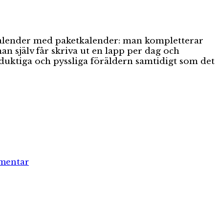
alender med paketkalender: man kompletterar
n själv får skriva ut en lapp per dag och
erduktiga och pyssliga föräldern samtidigt som det
till
Storytella
mentar
ger
dig
sagor
i
stället
för