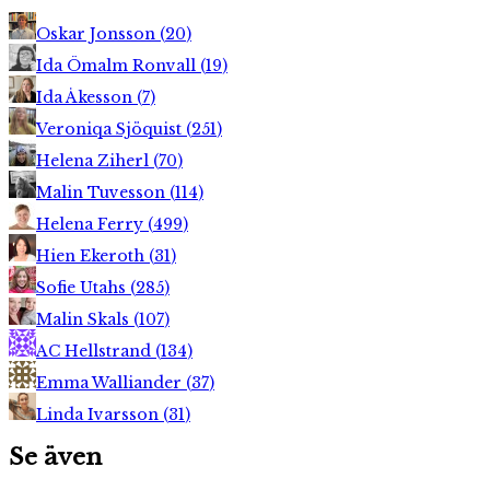
Oskar Jonsson
(
20
)
Ida Ömalm Ronvall
(
19
)
Ida Åkesson
(
7
)
Veroniqa Sjöquist
(
251
)
Helena Ziherl
(
70
)
Malin Tuvesson
(
114
)
Helena Ferry
(
499
)
Hien Ekeroth
(
31
)
Sofie Utahs
(
285
)
Malin Skals
(
107
)
AC Hellstrand
(
134
)
Emma Walliander
(
37
)
Linda Ivarsson
(
31
)
Se även