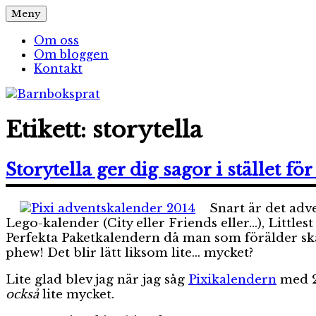
Hoppa
Meny
Barnboksprat
– en blogg om barnböcker
till
innehåll
Om oss
Om bloggen
Kontakt
Etikett:
storytella
Storytella ger dig sagor i stället fö
Snart är det adv
Lego-kalender (City eller Friends eller…), Littl
Perfekta Paketkalendern då man som förälder ska k
phew! Det blir lätt liksom lite… mycket?
Lite glad blev jag när jag såg
Pixikalendern
med 24
också
lite mycket.