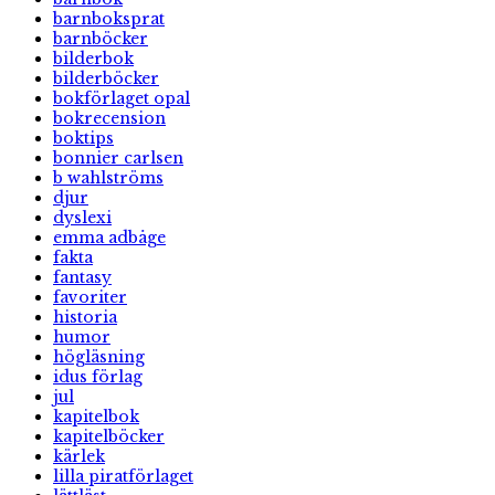
barnboksprat
barnböcker
bilderbok
bilderböcker
bokförlaget opal
bokrecension
boktips
bonnier carlsen
b wahlströms
djur
dyslexi
emma adbåge
fakta
fantasy
favoriter
historia
humor
högläsning
idus förlag
jul
kapitelbok
kapitelböcker
kärlek
lilla piratförlaget