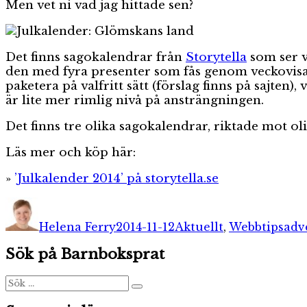
Men vet ni vad jag hittade sen?
Det finns sagokalendrar från
Storytella
som ser v
den med fyra presenter som fås genom veckovisa sk
paketera på valfritt sätt (förslag finns på sajten
är lite mer rimlig nivå på ansträngningen.
Det finns tre olika sagokalendrar, riktade mot oli
Läs mer och köp här:
»
’Julkalender 2014’ på storytella.se
Författare
Publicerat
Kategorier
Etik
den
Helena Ferry
2014-11-12
Aktuellt
,
Webbtips
adv
Sök på Barnboksprat
Sök
Sök
efter: