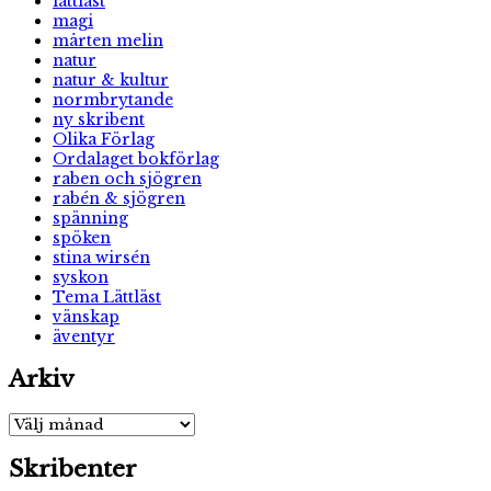
lättläst
magi
mårten melin
natur
natur & kultur
normbrytande
ny skribent
Olika Förlag
Ordalaget bokförlag
raben och sjögren
rabén & sjögren
spänning
spöken
stina wirsén
syskon
Tema Lättläst
vänskap
äventyr
Arkiv
Arkiv
Skribenter