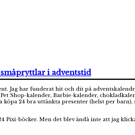
r småpryttlar i adventstid
ent. Jag har funderat hit och dit på adventskalend
est Pet Shop-kalender, Barbie-kalender, chokladka
öpa 24 bra uttänkta presenter (helst per barn), slå
 Pixi-böcker. Men det blev ändå inte att jag klick