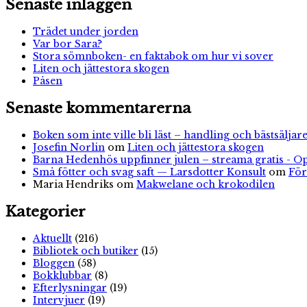
Senaste inläggen
Trädet under jorden
Var bor Sara?
Stora sömnboken- en faktabok om hur vi sover
Liten och jättestora skogen
Påsen
Senaste kommentarerna
Boken som inte ville bli läst – handling och bästsäljare
Josefin Norlin
om
Liten och jättestora skogen
Barna Hedenhös uppfinner julen – streama gratis - O
Små fötter och svag saft — Larsdotter Konsult
om
För
Maria Hendriks
om
Makwelane och krokodilen
Kategorier
Aktuellt
(216)
Bibliotek och butiker
(15)
Bloggen
(58)
Bokklubbar
(8)
Efterlysningar
(19)
Intervjuer
(19)