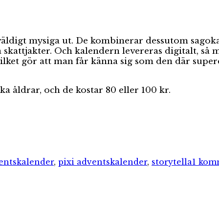
äldigt mysiga ut. De kombinerar dessutom sagok
attjakter. Och kalendern levereras digitalt, så ma
), vilket gör att man får känna sig som den där sup
ka åldrar, och de kostar 80 eller 100 kr.
etter
entskalender
,
pixi adventskalender
,
storytella
1 kom