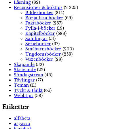
Läsning
(32)
Recensioner & boktips
(2 223)
Bilderböcker
(814)
Börja-läsa-böcker
(69)
Faktaböcker
(237)
Fylla-i-böcker
(19)
Kapitelböcker
(588)
Samlingar
(51)
Serieböcker
(37)
Småbarnsböcker
(200)
Ungdomsböcker
(253)
Vuxenböcker
(23)
Skapande
(32)
Skrivande
(22)
Söndagstrean
(46)
Tävlingar
(77)
Teman
(11)
Tyckt & tänkt
(65)
Webbtips
(38)
Etiketter
alfabeta
argasso
barnbok