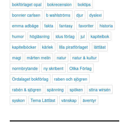
bokförlaget opal
bokrecension
boktips
bonnier carlsen
b wahlströms
djur
dyslexi
emma adbåge
fakta
fantasy
favoriter
historia
humor
högläsning
idus förlag
jul
kapitelbok
kapitelböcker
kärlek
lilla piratförlaget
lättläst
magi
mårten melin
natur
natur & kultur
normbrytande
ny skribent
Olika Förlag
Ordalaget bokförlag
raben och sjögren
rabén & sjögren
spänning
spöken
stina wirsén
syskon
Tema Lättläst
vänskap
äventyr