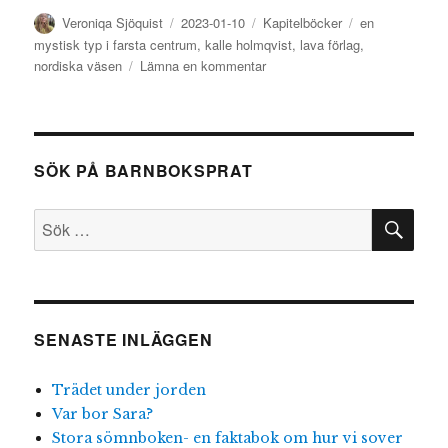
Författare
Publicerat
Kategorier
Etiketter
Veroniqa Sjöquist
2023-01-10
Kapitelböcker
en
den
mystisk typ i farsta centrum
,
kalle holmqvist
,
lava förlag
,
till
nordiska väsen
Lämna en kommentar
En
mystisk
typ
i
SÖK PÅ BARNBOKSPRAT
Farsta
centrum
SÖ
Sök
efter:
SENASTE INLÄGGEN
Trädet under jorden
Var bor Sara?
Stora sömnboken- en faktabok om hur vi sover