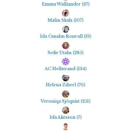
Emma Walliander
(
37
)
Malin Skals
(
107
)
Ida Ömalm Ronvall
(
19
)
Sofie Utahs
(
285
)
AC Hellstrand
(
134
)
Helena Ziherl
(
70
)
Veroniqa Sjöquist
(
251
)
Ida Åkesson
(
7
)