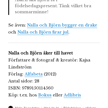
födelsedagspresent. Tänk vilket bra
sommarminne!
Se även:
Nalla och Björn bygger en drake
och
Nalla och Björn firar jul
.
Nalla och Björn åker till havet
Författare & fotograf & kreatör: Kajsa
Lindström
Förlag:
Alfabeta
(2012)
Antal sidor: 28
ISBN: 9789150114560
Köp: t.ex. hos
Bokus
eller
Adlibris
Författare
Publicerat
Kategorier
Etiketter
Malin Alvasdotter
2014-01-21
Bilderböcker
alfabeta
,