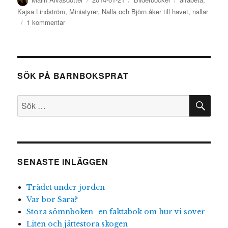
den
Kajsa Lindström
,
Miniatyrer
,
Nalla och Björn åker till havet
,
nallar
till
1 kommentar
Nalla
och
Björn
åker
SÖK PÅ BARNBOKSPRAT
till
havet
SÖ
Sök
efter:
SENASTE INLÄGGEN
Trädet under jorden
Var bor Sara?
Stora sömnboken- en faktabok om hur vi sover
Liten och jättestora skogen