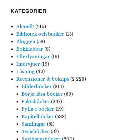
KATEGORIER
Aktuellt
(216)
Bibliotek och butiker
(15)
Bloggen
(58)
Bokklubbar
(8)
Efterlysningar
(19)
Intervjuer
(19)
Läsning
(32)
Recensioner & boktips
(2 223)
Bilderböcker
(814)
Börja-läsa-böcker
(69)
Faktaböcker
(237)
Fylla-i-böcker
(19)
Kapitelböcker
(588)
Samlingar
(51)
Serieböcker
(37)
Småbarnsböcker
(200)