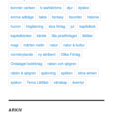
bonnier carlsen
b wahlströms
djur
dyslexi
emma adbåge
fakta
fantasy
favoriter
historia
humor
högläsning
idus förlag
jul
kapitelbok
kapitelböcker
kärlek
lilla piratförlaget
lättläst
magi
mårten melin
natur
natur & kultur
normbrytande
ny skribent
Olika Förlag
Ordalaget bokförlag
raben och sjögren
rabén & sjögren
spänning
spöken
stina wirsén
syskon
Tema Lättläst
vänskap
äventyr
ARKIV