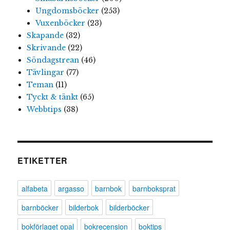
Ungdomsböcker
(253)
Vuxenböcker
(23)
Skapande
(32)
Skrivande
(22)
Söndagstrean
(46)
Tävlingar
(77)
Teman
(11)
Tyckt & tänkt
(65)
Webbtips
(38)
ETIKETTER
alfabeta
argasso
barnbok
barnboksprat
barnböcker
bilderbok
bilderböcker
bokförlaget opal
bokrecension
boktips