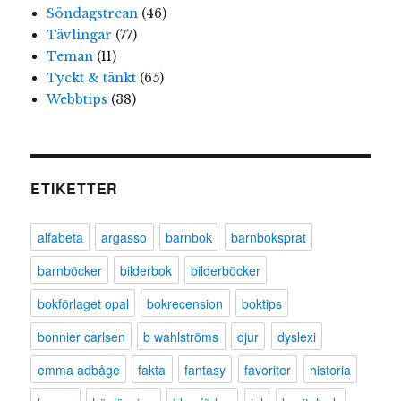
Söndagstrean
(46)
Tävlingar
(77)
Teman
(11)
Tyckt & tänkt
(65)
Webbtips
(38)
ETIKETTER
alfabeta
argasso
barnbok
barnboksprat
barnböcker
bilderbok
bilderböcker
bokförlaget opal
bokrecension
boktips
bonnier carlsen
b wahlströms
djur
dyslexi
emma adbåge
fakta
fantasy
favoriter
historia