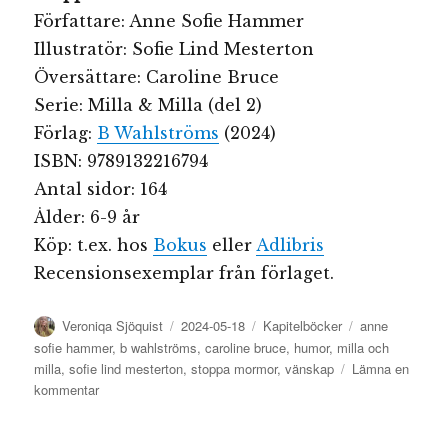
Författare: Anne Sofie Hammer
Illustratör: Sofie Lind Mesterton
Översättare: Caroline Bruce
Serie: Milla & Milla (del 2)
Förlag:
B Wahlströms
(2024)
ISBN: 9789132216794
Antal sidor: 164
Ålder: 6-9 år
Köp: t.ex. hos
Bokus
eller
Adlibris
Recensionsexemplar från förlaget.
Författare
Publicerat
Kategorier
Etiketter
Veroniqa Sjöquist
2024-05-18
Kapitelböcker
anne
den
sofie hammer
,
b wahlströms
,
caroline bruce
,
humor
,
milla och
milla
,
sofie lind mesterton
,
stoppa mormor
,
vänskap
Lämna en
till
kommentar
Stoppa
mormor!