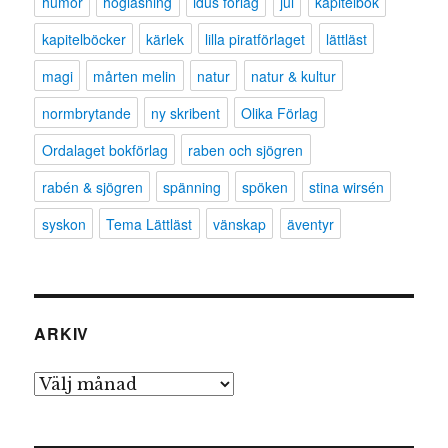
humor
högläsning
idus förlag
jul
kapitelbok
kapitelböcker
kärlek
lilla piratförlaget
lättläst
magi
mårten melin
natur
natur & kultur
normbrytande
ny skribent
Olika Förlag
Ordalaget bokförlag
raben och sjögren
rabén & sjögren
spänning
spöken
stina wirsén
syskon
Tema Lättläst
vänskap
äventyr
ARKIV
Arkiv