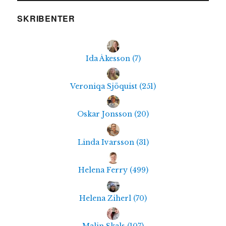
SKRIBENTER
Ida Åkesson
(
7
)
Veroniqa Sjöquist
(
251
)
Oskar Jonsson
(
20
)
Linda Ivarsson
(
31
)
Helena Ferry
(
499
)
Helena Ziherl
(
70
)