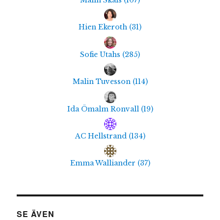
Malin Skals
(
107
)
Hien Ekeroth
(
31
)
Sofie Utahs
(
285
)
Malin Tuvesson
(
114
)
Ida Ömalm Ronvall
(
19
)
AC Hellstrand
(
134
)
Emma Walliander
(
37
)
SE ÄVEN