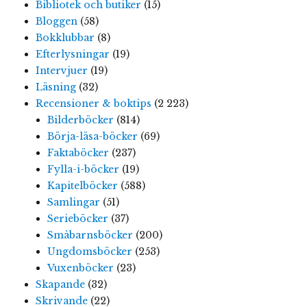
Bibliotek och butiker
(15)
Bloggen
(58)
Bokklubbar
(8)
Efterlysningar
(19)
Intervjuer
(19)
Läsning
(32)
Recensioner & boktips
(2 223)
Bilderböcker
(814)
Börja-läsa-böcker
(69)
Faktaböcker
(237)
Fylla-i-böcker
(19)
Kapitelböcker
(588)
Samlingar
(51)
Serieböcker
(37)
Småbarnsböcker
(200)
Ungdomsböcker
(253)
Vuxenböcker
(23)
Skapande
(32)
Skrivande
(22)