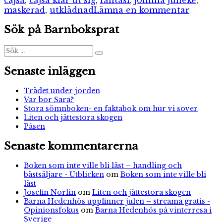
till
maskerad
,
utklädnad
Lämna en kommentar
Cajsa
Sök på Barnboksprat
klär
ut
sig
Sök
Sök
efter:
Senaste inläggen
Trädet under jorden
Var bor Sara?
Stora sömnboken- en faktabok om hur vi sover
Liten och jättestora skogen
Påsen
Senaste kommentarerna
Boken som inte ville bli läst – handling och
bästsäljare - Utblicken
om
Boken som inte ville bli
läst
Josefin Norlin
om
Liten och jättestora skogen
Barna Hedenhös uppfinner julen – streama gratis -
Opinionsfokus
om
Barna Hedenhös på vinterresa i
Sverige