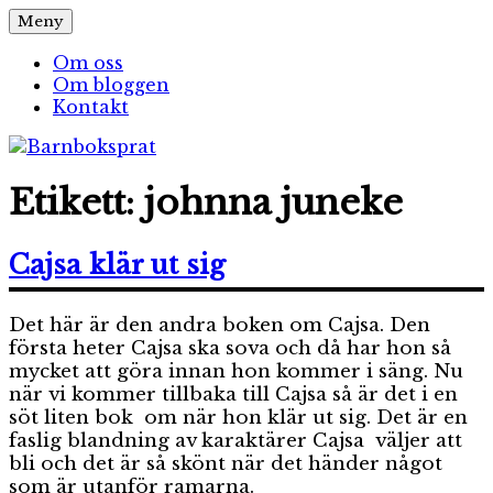
Hoppa
Meny
Barnboksprat
– en blogg om barnböcker
till
innehåll
Om oss
Om bloggen
Kontakt
Etikett:
johnna juneke
Cajsa klär ut sig
Det här är den andra boken om Cajsa. Den
första heter Cajsa ska sova och då har hon så
mycket att göra innan hon kommer i säng. Nu
när vi kommer tillbaka till Cajsa så är det i en
söt liten bok om när hon klär ut sig. Det är en
faslig blandning av karaktärer Cajsa väljer att
bli och det är så skönt när det händer något
som är utanför ramarna.