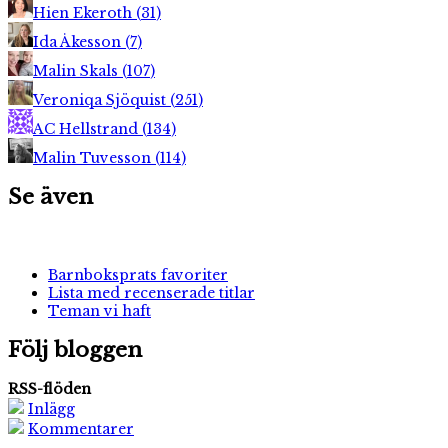
Hien Ekeroth
(
31
)
Ida Åkesson
(
7
)
Malin Skals
(
107
)
Veroniqa Sjöquist
(
251
)
AC Hellstrand
(
134
)
Malin Tuvesson
(
114
)
Se även
Barnboksprats favoriter
Lista med recenserade titlar
Teman vi haft
Följ bloggen
RSS-flöden
Inlägg
Kommentarer