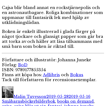
Cajsa blir bland annat en rockstjärnepolis och
en astronautbagare. Roliga kombinationer som
uppmanar till fantasirik lek med hjälp av
utklädningslådan.
Boken är enkelt illustrerad i glada färger på
något tjockare och glansigt papper som går bra
att torka av och håller att läsa tillsammans med
små barn som boken är riktad till.
Författare och illustratör: Johanna Juneke
Förlag:
BoD
ISBN: 9789177855354
Finns att köpa hos:
Adlibris
och
Bokus
Tack till författaren för recensionsexemplar.
Författare
Publicerat
Kategor
den
Malin Tuvesson
2019-05-28
2019-05-16
Etiketter
Småbarnsböcker
bilderbok
,
books on demand
,
cajsa
,
cajsa klär ut sig
,
fantasi
,
johnna juneke
,