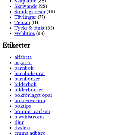
Skapande
(32)
Skrivande
(22)
Söndagstrean
(46)
Tävlingar
(77)
Teman
(11)
Tyckt & tänkt
(65)
Webbtips
(38)
Etiketter
alfabeta
argasso
barnbok
barnboksprat
barnböcker
bilderbok
bilderböcker
bokförlaget opal
bokrecension
boktips
bonnier carlsen
b wahlströms
djur
dyslexi
emma adbåge