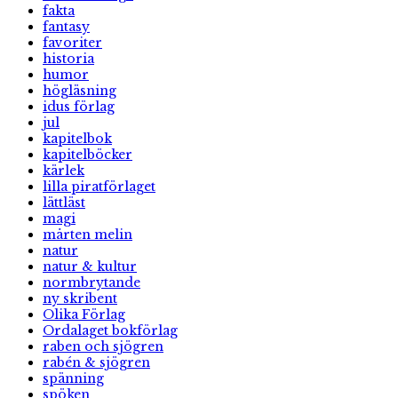
fakta
fantasy
favoriter
historia
humor
högläsning
idus förlag
jul
kapitelbok
kapitelböcker
kärlek
lilla piratförlaget
lättläst
magi
mårten melin
natur
natur & kultur
normbrytande
ny skribent
Olika Förlag
Ordalaget bokförlag
raben och sjögren
rabén & sjögren
spänning
spöken