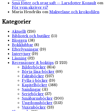
Små fötter och svag saft — Larsdotter Konsult
om
För vem skriver vi?
Maria Hendriks
om
Makwelane och krokodilen
Kategorier
Aktuellt
(216)
Bibliotek och butiker
(15)
Bloggen
(58)
Bokklubbar
(8)
Efterlysningar
(19)
Intervjuer
(19)
Läsning
(32)
Recensioner & boktips
(2 223)
Bilderböcker
(814)
Börja-läsa-böcker
(69)
Faktaböcker
(237)
Fylla-i-böcker
(19)
Kapitelböcker
(588)
Samlingar
(51)
Serieböcker
(37)
Småbarnsböcker
(200)
Ungdomsböcker
(253)
Vuxenböcker
(23)