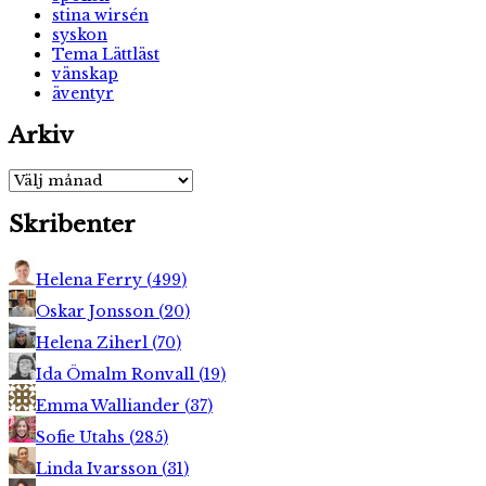
stina wirsén
syskon
Tema Lättläst
vänskap
äventyr
Arkiv
Arkiv
Skribenter
Helena Ferry
(
499
)
Oskar Jonsson
(
20
)
Helena Ziherl
(
70
)
Ida Ömalm Ronvall
(
19
)
Emma Walliander
(
37
)
Sofie Utahs
(
285
)
Linda Ivarsson
(
31
)