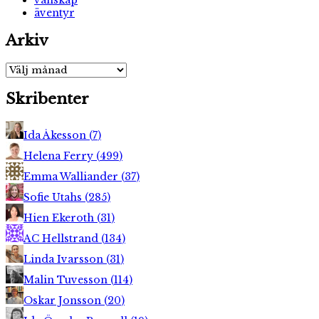
vänskap
äventyr
Arkiv
Arkiv
Skribenter
Ida Åkesson
(
7
)
Helena Ferry
(
499
)
Emma Walliander
(
37
)
Sofie Utahs
(
285
)
Hien Ekeroth
(
31
)
AC Hellstrand
(
134
)
Linda Ivarsson
(
31
)
Malin Tuvesson
(
114
)
Oskar Jonsson
(
20
)