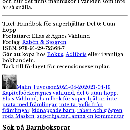
och hur det finns människor i världen som inte
är så snälla.
Titel: Handbok för superhjältar Del 6: Utan
hopp
Författare: Elias & Agnes Våhlund
Förlag:
Rabén & Sjögren
ISBN: 978-91-29-72368-7
Går att köpa hos
Bokus
,
Adlibris
eller i vanliga
bokhandeln.
Tack till förlaget för recensionsexemplar.
Författare
Publicerat
Kategor
den
Malin Tuvesson
2021-04-20
2021-04-19
Etiketter
Kapitelböcker
agnes våhlund
,
del 6 utan hopp
,
Elias Våhlund
,
handbok för superjhjältar
,
inte
prata med främlingar
,
inte ta godis från
främlingar
,
kidnappade barn
,
raben och sjögren
,
til
röda Masken
,
superhjältar
Lämna en kommentar
H
Sök på Barnboksprat
fö