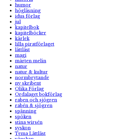
humor
högläsning
idus förlag
jul
kapitelbok
kapitelböcker
kärlek
lilla piratförlaget
lättläst
magi
mårten melin
natur
natur & kultur
normbrytande
ny skribent
Olika Förlag
Ordalaget bokförlag
raben och sjögren
rabén & sjögren
spänning
spöken
stina wirsén
syskon
Tema Lättläst