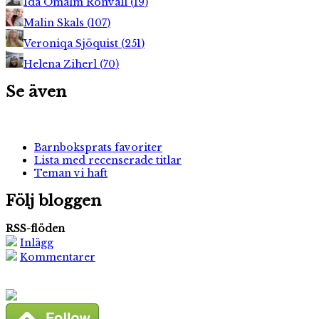
Ida Ömalm Ronvall
(
19
)
Malin Skals
(
107
)
Veroniqa Sjöquist
(
251
)
Helena Ziherl
(
70
)
Se även
Barnboksprats favoriter
Lista med recenserade titlar
Teman vi haft
Följ bloggen
RSS-flöden
Inlägg
Kommentarer