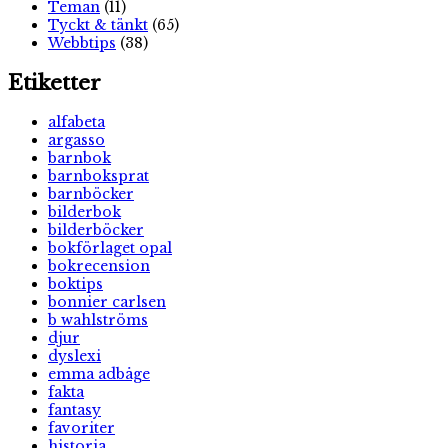
Teman
(11)
Tyckt & tänkt
(65)
Webbtips
(38)
Etiketter
alfabeta
argasso
barnbok
barnboksprat
barnböcker
bilderbok
bilderböcker
bokförlaget opal
bokrecension
boktips
bonnier carlsen
b wahlströms
djur
dyslexi
emma adbåge
fakta
fantasy
favoriter
historia