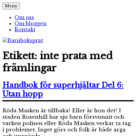
Hoppa
Meny
Barnboksprat
– en blogg om barnböcker
till
innehåll
Om oss
Om bloggen
Kontakt
Etikett:
inte prata med
främlingar
Handbok för superhjältar Del 6:
Utan hopp
Röda Masken är tillbaka! Eller är hon det? I
staden Rosenhill har sju barn försvunnit och
varken polisen eller Röda Masken verkar ta tag
i problemet. Inget görs och folk är både arga