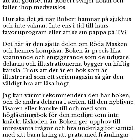
att äta godiset när Robert sväljer kolan och
faller ihop medvetslös.
Hur ska det gå när Robert hamnar på sjukhus
och inte vaknar. Inte ens i tid till hans
favoritprogram eller att se sin pappa på TV?
Det här är den sjätte delen om Röda Masken
och hennes kompisar. Boken är precis lika
spännande och engagerande som de tidigare
delarna och illustrationerna bygger en häftig
känsla. Trots att det är en bok som är
illustrerad som ett seriemagasin så går den
väldigt bra att läsa högt.
Jag kan varmt rekommendera den här boken,
och de andra delarna i serien, till den nyblivne
läsaren eller kanske till och med som
högläsningsbok för den modige som inte
knäckt läskoden än. Boken ger upphov till
intressanta frågor och bra underlag för samtal
med sitt barn kring att prata med främlingar