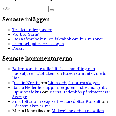
su
De
Sök
Sök
efter:
6:
Ut
Senaste inläggen
h
Trädet under jorden
Var bor Sara?
Stora sömnboken- en faktabok om hur vi sover
Liten och jättestora skogen
Påsen
Senaste kommentarerna
Boken som inte ville bli läst – handling och
bästsäljare - Utblicken
om
Boken som inte ville bli
läst
Josefin Norlin
om
Liten och jättestora skogen
Barna Hedenhös uppfinner julen – streama gratis -
Opinionsfokus
om
Barna Hedenhös på vinterresa i
Sverige
Små fötter och svag saft — Larsdotter Konsult
om
För vem skriver vi?
Maria Hendriks
om
Makwelane och krokodilen