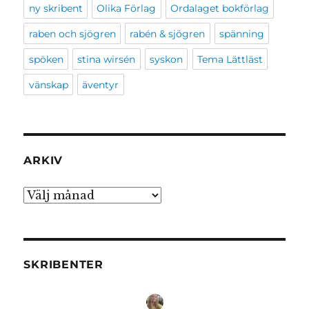
ny skribent
Olika Förlag
Ordalaget bokförlag
raben och sjögren
rabén & sjögren
spänning
spöken
stina wirsén
syskon
Tema Lättläst
vänskap
äventyr
ARKIV
Arkiv
SKRIBENTER