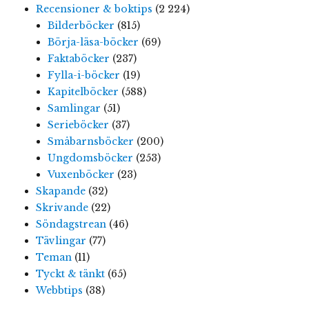
Recensioner & boktips
(2 224)
Bilderböcker
(815)
Börja-läsa-böcker
(69)
Faktaböcker
(237)
Fylla-i-böcker
(19)
Kapitelböcker
(588)
Samlingar
(51)
Serieböcker
(37)
Småbarnsböcker
(200)
Ungdomsböcker
(253)
Vuxenböcker
(23)
Skapande
(32)
Skrivande
(22)
Söndagstrean
(46)
Tävlingar
(77)
Teman
(11)
Tyckt & tänkt
(65)
Webbtips
(38)