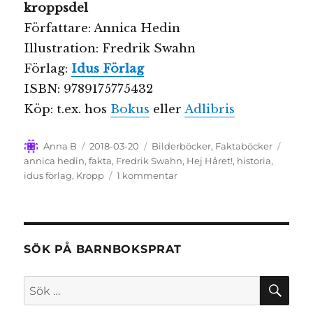
kroppsdel
Författare: Annica Hedin
Illustration: Fredrik Swahn
Förlag:
Idus Förlag
ISBN: 9789175775432
Köp: t.ex. hos
Bokus
eller
Adlibris
Författare
Publicerat
Kategorier
Etiket
Anna B
2018-03-20
Bilderböcker
,
Faktaböcker
den
annica hedin
,
fakta
,
Fredrik Swahn
,
Hej Håret!
,
historia
,
till
idus förlag
,
Kropp
1 kommentar
Hej
håret
–
Om
tidernas
SÖK PÅ BARNBOKSPRAT
konstigaste
kroppsdel
SÖ
Sök
efter: