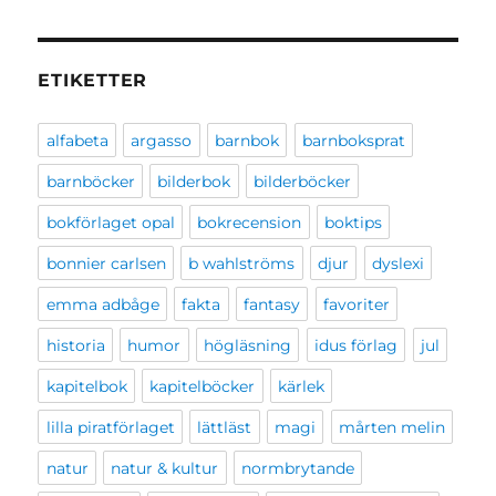
ETIKETTER
alfabeta
argasso
barnbok
barnboksprat
barnböcker
bilderbok
bilderböcker
bokförlaget opal
bokrecension
boktips
bonnier carlsen
b wahlströms
djur
dyslexi
emma adbåge
fakta
fantasy
favoriter
historia
humor
högläsning
idus förlag
jul
kapitelbok
kapitelböcker
kärlek
lilla piratförlaget
lättläst
magi
mårten melin
natur
natur & kultur
normbrytande