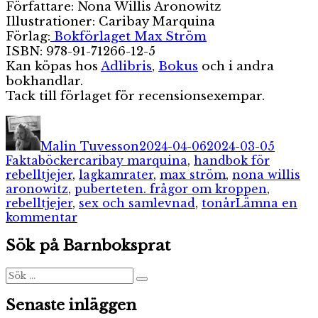
Författare: Nona Willis Aronowitz
Illustrationer: Caribay Marquina
Förlag:
Bokförlaget Max Ström
ISBN: 978-91-71266-12-5
Kan köpas hos
Adlibris
,
Bokus
och i andra
bokhandlar.
Tack till förlaget för recensionsexempar.
Författare
Publicerat
Katego
den
Malin Tuvesson
2024-04-06
2024-03-05
Etiketter
Faktaböcker
caribay marquina
,
handbok för
rebelltjejer
,
lagkamrater
,
max ström
,
nona willis
aronowitz
,
puberteten. frågor om kroppen
,
rebelltjejer
,
sex och samlevnad
,
tonår
Lämna en
till
kommentar
Rebelltjejers
Sök på Barnboksprat
handbok
Sök
Sök
efter:
Senaste inläggen