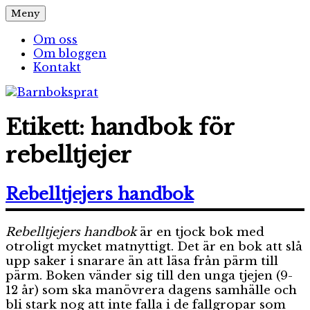
Hoppa
Meny
Barnboksprat
– en blogg om barnböcker
till
innehåll
Om oss
Om bloggen
Kontakt
Etikett:
handbok för
rebelltjejer
Rebelltjejers handbok
Rebelltjejers handbok
är en tjock bok med
otroligt mycket matnyttigt. Det är en bok att slå
upp saker i snarare än att läsa från pärm till
pärm. Boken vänder sig till den unga tjejen (9-
12 år) som ska manövrera dagens samhälle och
bli stark nog att inte falla i de fallgropar som