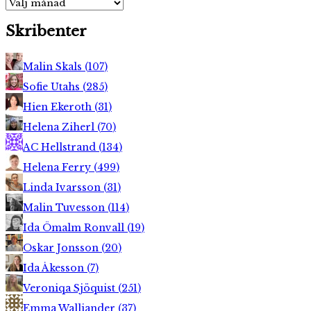
Arkiv
Skribenter
Malin Skals
(
107
)
Sofie Utahs
(
285
)
Hien Ekeroth
(
31
)
Helena Ziherl
(
70
)
AC Hellstrand
(
134
)
Helena Ferry
(
499
)
Linda Ivarsson
(
31
)
Malin Tuvesson
(
114
)
Ida Ömalm Ronvall
(
19
)
Oskar Jonsson
(
20
)
Ida Åkesson
(
7
)
Veroniqa Sjöquist
(
251
)
Emma Walliander
(
37
)