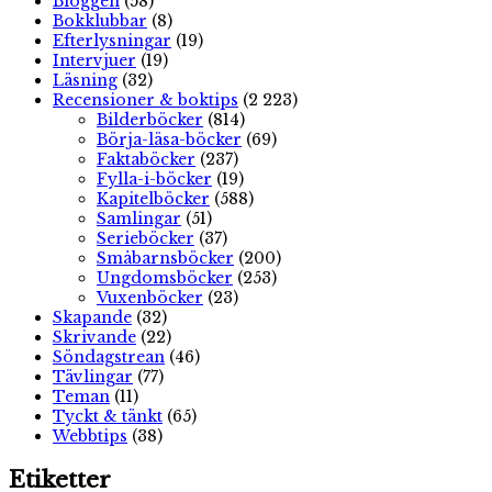
Bloggen
(58)
Bokklubbar
(8)
Efterlysningar
(19)
Intervjuer
(19)
Läsning
(32)
Recensioner & boktips
(2 223)
Bilderböcker
(814)
Börja-läsa-böcker
(69)
Faktaböcker
(237)
Fylla-i-böcker
(19)
Kapitelböcker
(588)
Samlingar
(51)
Serieböcker
(37)
Småbarnsböcker
(200)
Ungdomsböcker
(253)
Vuxenböcker
(23)
Skapande
(32)
Skrivande
(22)
Söndagstrean
(46)
Tävlingar
(77)
Teman
(11)
Tyckt & tänkt
(65)
Webbtips
(38)
Etiketter