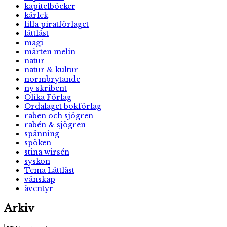
kapitelböcker
kärlek
lilla piratförlaget
lättläst
magi
mårten melin
natur
natur & kultur
normbrytande
ny skribent
Olika Förlag
Ordalaget bokförlag
raben och sjögren
rabén & sjögren
spänning
spöken
stina wirsén
syskon
Tema Lättläst
vänskap
äventyr
Arkiv