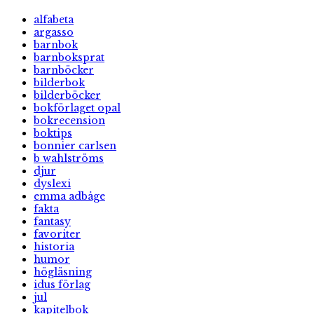
alfabeta
argasso
barnbok
barnboksprat
barnböcker
bilderbok
bilderböcker
bokförlaget opal
bokrecension
boktips
bonnier carlsen
b wahlströms
djur
dyslexi
emma adbåge
fakta
fantasy
favoriter
historia
humor
högläsning
idus förlag
jul
kapitelbok