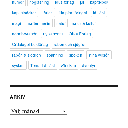
humor
högläsning
idus förlag
jul
kapitelbok
kapitelböcker
kärlek
lilla piratförlaget
lättläst
magi
mårten melin
natur
natur & kultur
normbrytande
ny skribent
Olika Förlag
Ordalaget bokförlag
raben och sjögren
rabén & sjögren
spänning
spöken
stina wirsén
syskon
Tema Lättläst
vänskap
äventyr
ARKIV
Arkiv