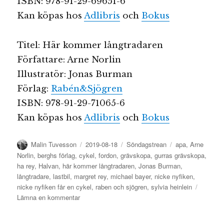
ISBN: 978-91-29-69651-6
Kan köpas hos
Adlibris
och
Bokus
Titel: Här kommer långtradaren
Författare: Arne Norlin
Illustratör: Jonas Burman
Förlag:
Rabén&Sjögren
ISBN: 978-91-29-71065-6
Kan köpas hos
Adlibris
och
Bokus
Författare
Publicerat
Kategorier
Etiketter
Malin Tuvesson
2019-08-18
Söndagstrean
apa
,
Arne
den
Norlin
,
berghs förlag
,
cykel
,
fordon
,
grävskopa
,
gurras grävskopa
,
ha rey
,
Halvan
,
här kommer långtradaren
,
Jonas Burman
,
långtradare
,
lastbil
,
margret rey
,
michael bayer
,
nicke nyfiken
,
nicke nyfiken får en cykel
,
raben och sjögren
,
sylvia heinlein
till
Lämna en kommentar
Barnbokprats
söndagstrea