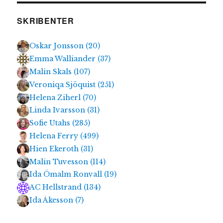
SKRIBENTER
Oskar Jonsson
(
20
)
Emma Walliander
(
37
)
Malin Skals
(
107
)
Veroniqa Sjöquist
(
251
)
Helena Ziherl
(
70
)
Linda Ivarsson
(
31
)
Sofie Utahs
(
285
)
Helena Ferry
(
499
)
Hien Ekeroth
(
31
)
Malin Tuvesson
(
114
)
Ida Ömalm Ronvall
(
19
)
AC Hellstrand
(
134
)
Ida Åkesson
(
7
)