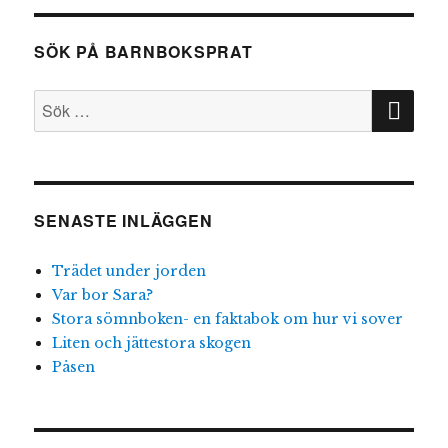
–
fordon
SÖK PÅ BARNBOKSPRAT
SÖ
Sök
efter:
SENASTE INLÄGGEN
Trädet under jorden
Var bor Sara?
Stora sömnboken- en faktabok om hur vi sover
Liten och jättestora skogen
Påsen