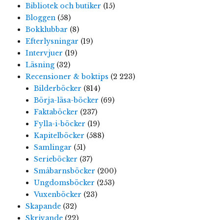
Bibliotek och butiker
(15)
Bloggen
(58)
Bokklubbar
(8)
Efterlysningar
(19)
Intervjuer
(19)
Läsning
(32)
Recensioner & boktips
(2 223)
Bilderböcker
(814)
Börja-läsa-böcker
(69)
Faktaböcker
(237)
Fylla-i-böcker
(19)
Kapitelböcker
(588)
Samlingar
(51)
Serieböcker
(37)
Småbarnsböcker
(200)
Ungdomsböcker
(253)
Vuxenböcker
(23)
Skapande
(32)
Skrivande
(22)