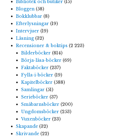
Bibliotek och butiker
(15)
Bloggen
(58)
Bokklubbar
(8)
Efterlysningar
(19)
Intervjuer
(19)
Läsning
(32)
Recensioner & boktips
(2 223)
Bilderböcker
(814)
Börja-läsa-böcker
(69)
Faktaböcker
(237)
Fylla-i-böcker
(19)
Kapitelböcker
(588)
Samlingar
(51)
Serieböcker
(37)
Småbarnsböcker
(200)
Ungdomsböcker
(253)
Vuxenböcker
(23)
Skapande
(32)
Skrivande
(22)