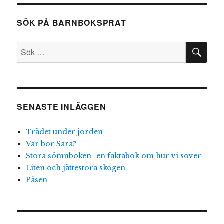
valar
och
SÖK PÅ BARNBOKSPRAT
delfiner
SÖ
Sök
efter:
SENASTE INLÄGGEN
Trädet under jorden
Var bor Sara?
Stora sömnboken- en faktabok om hur vi sover
Liten och jättestora skogen
Påsen