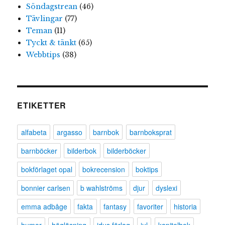
Söndagstrean
(46)
Tävlingar
(77)
Teman
(11)
Tyckt & tänkt
(65)
Webbtips
(38)
ETIKETTER
alfabeta
argasso
barnbok
barnboksprat
barnböcker
bilderbok
bilderböcker
bokförlaget opal
bokrecension
boktips
bonnier carlsen
b wahlströms
djur
dyslexi
emma adbåge
fakta
fantasy
favoriter
historia