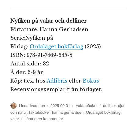
Nyfiken på valar och delfiner
Författare: Hanna Gerhadsen
Serie:Nyfiken på
Förlag:
Ordalaget bokförlag
(2025)
ISBN: 978-91-7469-645-5
Antal sidor: 32
Ålder: 6-9 år
Köp: t.ex. hos
Adlibris
eller
Bokus
Recensionsexemplar från förlaget.
Författare
Publicerat
Kategorier
Etiketter
Linda Ivarsson
2025-09-01
Faktaböcker
delfiner
,
djur
den
och natur
,
faktaböcker
,
hanna gerhardsen
,
Ordalaget bokförlag
,
till
valar
Lämna en kommentar
Nyfiken
på