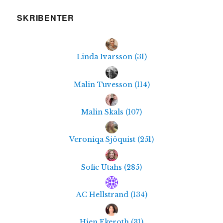
SKRIBENTER
Linda Ivarsson
(
31
)
Malin Tuvesson
(
114
)
Malin Skals
(
107
)
Veroniqa Sjöquist
(
251
)
Sofie Utahs
(
285
)
AC Hellstrand
(
134
)
Hien Ekeroth
(
31
)