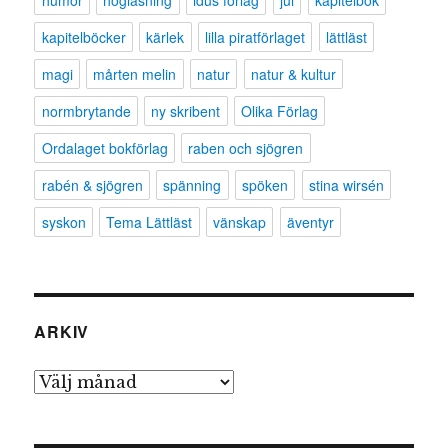
humor
högläsning
idus förlag
jul
kapitelbok
kapitelböcker
kärlek
lilla piratförlaget
lättläst
magi
mårten melin
natur
natur & kultur
normbrytande
ny skribent
Olika Förlag
Ordalaget bokförlag
raben och sjögren
rabén & sjögren
spänning
spöken
stina wirsén
syskon
Tema Lättläst
vänskap
äventyr
ARKIV
Arkiv