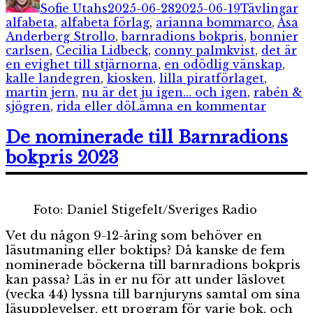
Sofie Utahs
2025-06-28
2025-06-19
Tävlingar
alfabeta
,
alfabeta förlag
,
arianna bommarco
,
Åsa
Anderberg Strollo
,
barnradions bokpris
,
bonnier
carlsen
,
Cecilia Lidbeck
,
conny palmkvist
,
det är
en evighet till stjärnorna
,
en odödlig vänskap
,
kalle landegren
,
kiosken
,
lilla piratförlaget
,
martin jern
,
nu är det ju igen... och igen
,
rabén &
till
sjögren
,
rida eller dö
Lämna en kommentar
De
nomine
De nominerade till Barnradions
till
bokpris 2023
Barnra
bokpris
2025
Foto: Daniel Stigefelt/Sveriges Radio
Vet du någon 9-12-åring som behöver en
läsutmaning eller boktips? Då kanske de fem
nominerade böckerna till barnradions bokpris
kan passa? Läs in er nu för att under läslovet
(vecka 44) lyssna till barnjuryns samtal om sina
läsupplevelser, ett program för varje bok, och