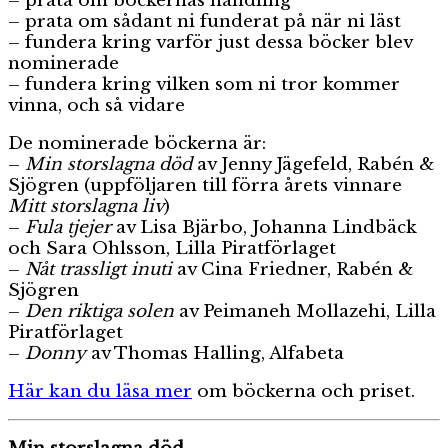
– prata om böckernas handling
– prata om sådant ni funderat på när ni läst
– fundera kring varför just dessa böcker blev
nominerade
– fundera kring vilken som ni tror kommer
vinna, och så vidare
De nominerade böckerna är:
–
Min storslagna död
av Jenny Jägefeld, Rabén &
Sjögren (uppföljaren till förra årets vinnare
Mitt storslagna liv
)
–
Fula tjejer
av Lisa Bjärbo, Johanna Lindbäck
och Sara Ohlsson, Lilla Piratförlaget
–
Nåt trassligt inuti
av Cina Friedner, Rabén &
Sjögren
–
Den riktiga solen
av Peimaneh Mollazehi, Lilla
Piratförlaget
–
Donny
av Thomas Halling, Alfabeta
Här kan du läsa mer
om böckerna och priset.