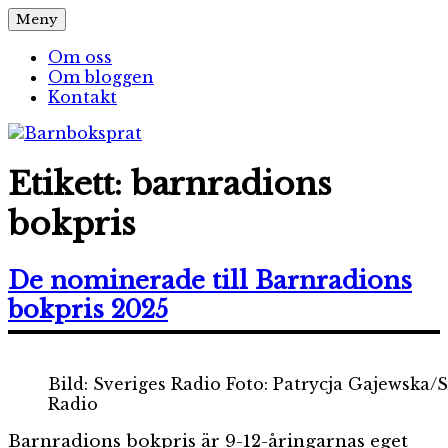
Hoppa
Meny
Barnboksprat
– en blogg om barnböcker
till
innehåll
Om oss
Om bloggen
Kontakt
Etikett:
barnradions
bokpris
De nominerade till Barnradions
bokpris 2025
Bild: Sveriges Radio Foto: Patrycja Gajewska/
Radio
Barnradions bokpris är 9-12-åringarnas eget