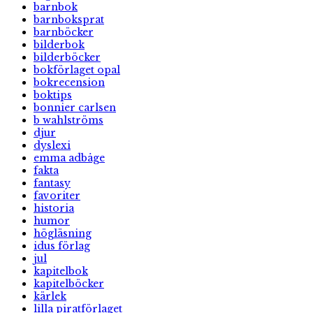
barnbok
barnboksprat
barnböcker
bilderbok
bilderböcker
bokförlaget opal
bokrecension
boktips
bonnier carlsen
b wahlströms
djur
dyslexi
emma adbåge
fakta
fantasy
favoriter
historia
humor
högläsning
idus förlag
jul
kapitelbok
kapitelböcker
kärlek
lilla piratförlaget