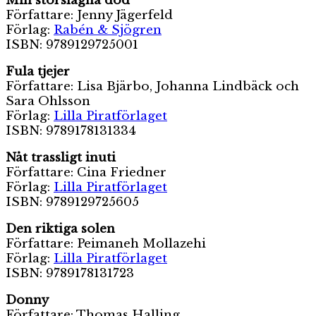
Min storslagna död
Författare: Jenny Jägerfeld
Förlag:
Rabén & Sjögren
ISBN: 9789129725001
Fula tjejer
Författare: Lisa Bjärbo, Johanna Lindbäck och
Sara Ohlsson
Förlag:
Lilla Piratförlaget
ISBN: 9789178131334
Nåt trassligt inuti
Författare: Cina Friedner
Förlag:
Lilla Piratförlaget
ISBN: 9789129725605
Den riktiga solen
Författare: Peimaneh Mollazehi
Förlag:
Lilla Piratförlaget
ISBN: 9789178131723
Donny
Författare: Thomas Halling