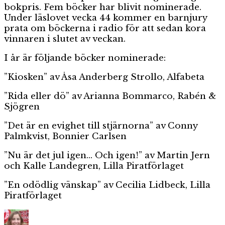
bokpris. Fem böcker har blivit nominerade.
Under läslovet vecka 44 kommer en barnjury
prata om böckerna i radio för att sedan kora
vinnaren i slutet av veckan.
I år är följande böcker nominerade:
”Kiosken” av Åsa Anderberg Strollo, Alfabeta
”Rida eller dö” av Arianna Bommarco, Rabén &
Sjögren
”Det är en evighet till stjärnorna” av Conny
Palmkvist, Bonnier Carlsen
”Nu är det jul igen… Och igen!” av Martin Jern
och Kalle Landegren, Lilla Piratförlaget
”En odödlig vänskap” av Cecilia Lidbeck, Lilla
Piratförlaget
Författare
Publicerat
Kategorier
Et
den