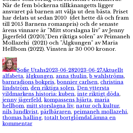
När de fem böckerna tillkänangetts ligger
ansvaret på barnen att välja ut den bästa. Priset
har delats ut sedan 2010 (det hette då och fram
till 2015 Barnens romanpris) och de senaste
årens vinnare är ”Mitt storslagna liv” av Jenny
Jägerfeld (2020),”Den riktiga solen” av Peimaneh
Mollazehi (2021) och ”Älgkungen” av Maria
Hellbom (2022). Vinsten är 30 000 kronor.
Författare
Publicerat
Kategorier
Etik
den
Sofie Utahs
2023-06-28
2023-06-27
Aktuellt
alfabeta
,
älgkungen
,
anna thulin
,
b wahlströms
,
barnradions bokpris
,
bonnier carlsen
,
christina
lindström
,
den riktiga solen
,
Den yttersta
vildmarkens historia: kuben
,
inte riktigt döda
,
jenny jägerfeld
,
kompassens hjärta
,
maria
hellbom
,
mitt storslagna liv
,
natur och kultur
,
nils lundkvist
,
pärlbäraren
,
peimaneh mollazehi
,
thomas halling
,
totalt bortglömda
Lämna en
till
kommentar
De