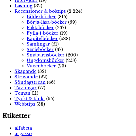
Intervjuer
(19)
Läsning
(32)
Recensioner & boktips
(2 224)
Bilderböcker
(815)
Börja-läsa-böcker
(69)
Faktaböcker
(237)
Fylla-i-böcker
(19)
Kapitelböcker
(588)
Samlingar
(51)
Serieböcker
(37)
Småbarnsböcker
(200)
Ungdomsböcker
(253)
Vuxenböcker
(23)
Skapande
(32)
Skrivande
(22)
Söndagstrean
(46)
Tävlingar
(77)
Teman
(11)
Tyckt & tänkt
(65)
Webbtips
(38)
Etiketter
alfabeta
argasso