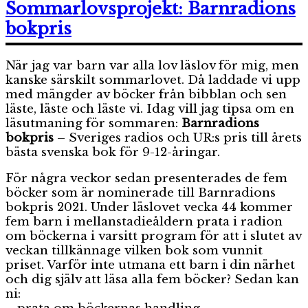
nominerade
Sommarlovsprojekt: Barnradions
till
bokpris
Barnradions
bokpris
2023
När jag var barn var alla lov läslov för mig, men
kanske särskilt sommarlovet. Då laddade vi upp
med mängder av böcker från bibblan och sen
läste, läste och läste vi. Idag vill jag tipsa om en
läsutmaning för sommaren:
Barnradions
bokpris
– Sveriges radios och UR:s pris till årets
bästa svenska bok för 9-12-åringar.
För några veckor sedan presenterades de fem
böcker som är nominerade till Barnradions
bokpris 2021. Under läslovet vecka 44 kommer
fem barn i mellanstadieåldern prata i radion
om böckerna i varsitt program för att i slutet av
veckan tillkännage vilken bok som vunnit
priset. Varför inte utmana ett barn i din närhet
och dig själv att läsa alla fem böcker? Sedan kan
ni: