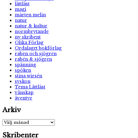
lättläst
magi
mårten melin
natur
natur & kultur
normbrytande
ny skribent
Olika Förlag
Ordalaget bokförlag
raben och sjögren
rabén & sjögren
spänning
spöken
stina wirsén
syskon
Tema Lättläst
vänskap
äventyr
Arkiv
Arkiv
Skribenter