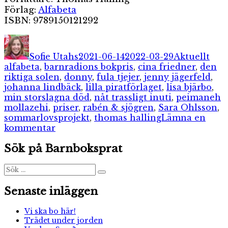
Förlag:
Alfabeta
ISBN: 9789150121292
Författare
Publicerat
Kategorier
Etik
den
Sofie Utahs
2021-06-14
2022-03-29
Aktuellt
alfabeta
,
barnradions bokpris
,
cina friedner
,
den
riktiga solen
,
donny
,
fula tjejer
,
jenny jägerfeld
,
johanna lindbäck
,
lilla piratförlaget
,
lisa bjärbo
,
min storslagna död
,
nåt trassligt inuti
,
peimaneh
mollazehi
,
priser
,
rabén & sjögren
,
Sara Ohlsson
,
sommarlovsprojekt
,
thomas halling
Lämna en
till
kommentar
Sommarlovsprojekt:
Sök på Barnboksprat
Barnradions
bokpris
Sök
Sök
efter:
Senaste inläggen
Vi ska bo här!
Trädet under jorden