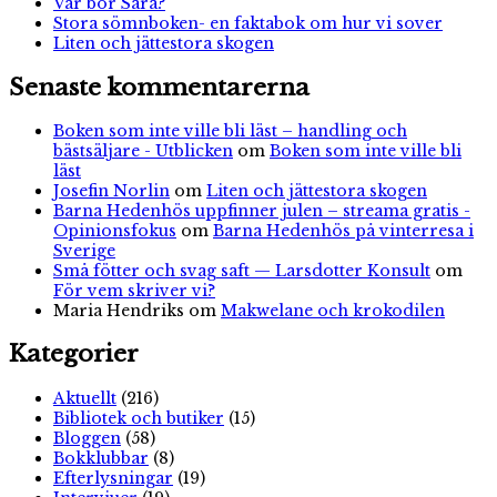
Var bor Sara?
Stora sömnboken- en faktabok om hur vi sover
Liten och jättestora skogen
Senaste kommentarerna
Boken som inte ville bli läst – handling och
bästsäljare - Utblicken
om
Boken som inte ville bli
läst
Josefin Norlin
om
Liten och jättestora skogen
Barna Hedenhös uppfinner julen – streama gratis -
Opinionsfokus
om
Barna Hedenhös på vinterresa i
Sverige
Små fötter och svag saft — Larsdotter Konsult
om
För vem skriver vi?
Maria Hendriks
om
Makwelane och krokodilen
Kategorier
Aktuellt
(216)
Bibliotek och butiker
(15)
Bloggen
(58)
Bokklubbar
(8)
Efterlysningar
(19)