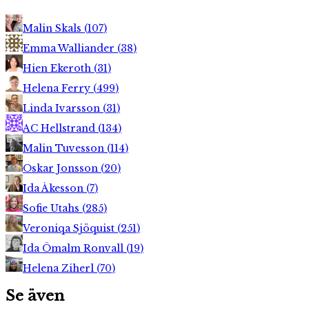
Malin Skals
(
107
)
Emma Walliander
(
38
)
Hien Ekeroth
(
31
)
Helena Ferry
(
499
)
Linda Ivarsson
(
31
)
AC Hellstrand
(
134
)
Malin Tuvesson
(
114
)
Oskar Jonsson
(
20
)
Ida Åkesson
(
7
)
Sofie Utahs
(
285
)
Veroniqa Sjöquist
(
251
)
Ida Ömalm Ronvall
(
19
)
Helena Ziherl
(
70
)
Se även