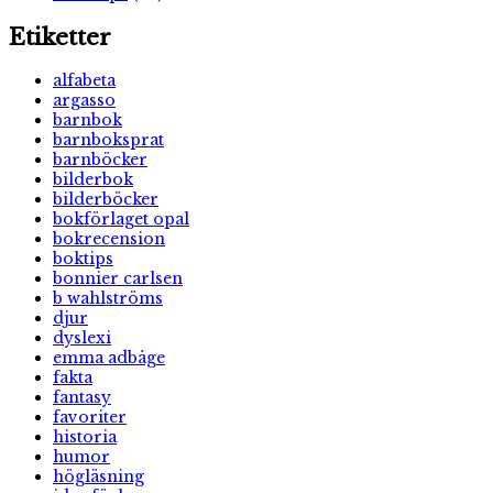
Etiketter
alfabeta
argasso
barnbok
barnboksprat
barnböcker
bilderbok
bilderböcker
bokförlaget opal
bokrecension
boktips
bonnier carlsen
b wahlströms
djur
dyslexi
emma adbåge
fakta
fantasy
favoriter
historia
humor
högläsning