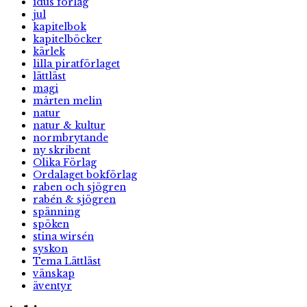
idus förlag
jul
kapitelbok
kapitelböcker
kärlek
lilla piratförlaget
lättläst
magi
mårten melin
natur
natur & kultur
normbrytande
ny skribent
Olika Förlag
Ordalaget bokförlag
raben och sjögren
rabén & sjögren
spänning
spöken
stina wirsén
syskon
Tema Lättläst
vänskap
äventyr