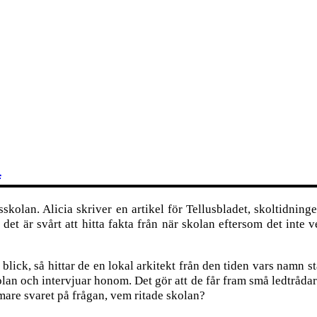
n
kolan. Alicia skriver en artikel för Tellusbladet, skoltidning
t är svårt att hitta fakta från när skolan eftersom det inte ver
ck, så hittar de en lokal arkitekt från den tiden vars namn står
olan och intervjuar honom. Det gör att de får fram små ledtråda
are svaret på frågan, vem ritade skolan?