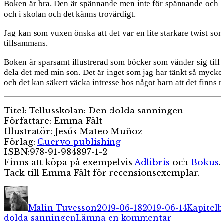
Boken är bra. Den är spännande men inte för spännande och d
och i skolan och det känns trovärdigt.
Jag kan som vuxen önska att det var en lite starkare twist so
tillsammans.
Boken är sparsamt illustrerad som böcker som vänder sig till b
dela det med min son. Det är inget som jag har tänkt så mycke
och det kan säkert väcka intresse hos något barn att det finns m
Titel: Tellusskolan: Den dolda sanningen
Författare: Emma Fält
Illustratör: Jesús Mateo Muñoz
Förlag:
Cuervo publishing
ISBN:978-91-984897-1-2
Finns att köpa på exempelvis
Adlibris
och
Bokus
.
Tack till Emma Fält för recensionsexemplar.
Författare
Publicerat
Kategor
den
Malin Tuvesson
2019-06-18
2019-06-14
Kapitel
till
dolda sanningen
Lämna en kommentar