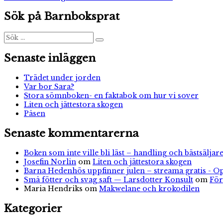
Tellusskola
Sök på Barnboksprat
Den
dolda
sanningen
Sök
Sök
efter:
Senaste inläggen
Trädet under jorden
Var bor Sara?
Stora sömnboken- en faktabok om hur vi sover
Liten och jättestora skogen
Påsen
Senaste kommentarerna
Boken som inte ville bli läst – handling och bästsäljare
Josefin Norlin
om
Liten och jättestora skogen
Barna Hedenhös uppfinner julen – streama gratis - O
Små fötter och svag saft — Larsdotter Konsult
om
För
Maria Hendriks
om
Makwelane och krokodilen
Kategorier