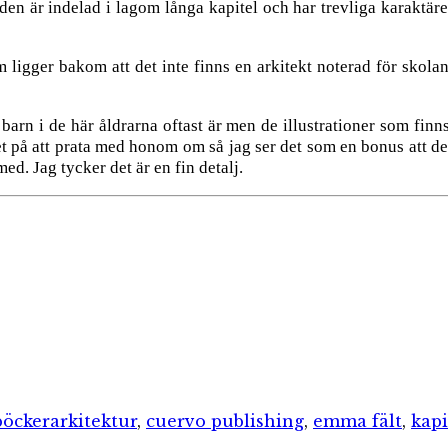
en är indelad i lagom långa kapitel och har trevliga karaktä
m ligger bakom att det inte finns en arkitekt noterad för skol
arn i de här åldrarna oftast är men de illustrationer som finns 
t på att prata med honom om så jag ser det som en bonus att de
ed. Jag tycker det är en fin detalj.
ier
Etiketter
böcker
arkitektur
,
cuervo publishing
,
emma fält
,
kapi