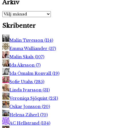
Arkiv
Arkiv
Skribenter
Malin Tuvesson
(
114
)
Emma Walliander
(
37
)
Malin Skals
(
107
)
Ida Åkesson
(
7
)
Ida Ömalm Ronvall
(
19
)
Sofie Utahs
(
285
)
Linda Ivarsson
(
31
)
Veroniqa Sjöquist
(
251
)
Oskar Jonsson
(
20
)
Helena Ziherl
(
70
)
AC Hellstrand
(
134
)