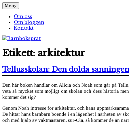
Hoppa
Meny
Barnboksprat
– en blogg om barnböcker
till
innehåll
Om oss
Om bloggen
Kontakt
Etikett:
arkitektur
Tellusskolan: Den dolda sanninge
Den här boken handlar om Alicia och Noah som går på Telluss
veta så mycket som möjligt om skolan och dess historia men de
kommer det sig?
Genom Noah intresse för arkitektur, och hans uppmärksamma bli
De hittar hans barnbarn boende i en lägenhet i närheten av sk
och med hjälp av vaktmästaren, sur-Ola, så kommer de än närm