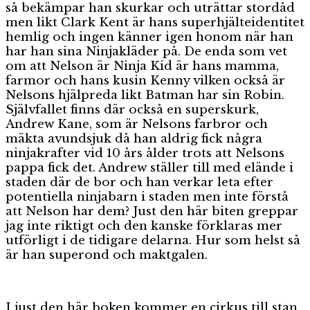
så bekämpar han skurkar och uträttar stordåd
men likt Clark Kent är hans superhjälteidentitet
hemlig och ingen känner igen honom när han
har han sina Ninjakläder på. De enda som vet
om att Nelson är Ninja Kid är hans mamma,
farmor och hans kusin Kenny vilken också är
Nelsons hjälpreda likt Batman har sin Robin.
Självfallet finns där också en superskurk,
Andrew Kane, som är Nelsons farbror och
mäkta avundsjuk då han aldrig fick några
ninjakrafter vid 10 års ålder trots att Nelsons
pappa fick det. Andrew ställer till med elände i
staden där de bor och han verkar leta efter
potentiella ninjabarn i staden men inte förstå
att Nelson har dem? Just den här biten greppar
jag inte riktigt och den kanske förklaras mer
utförligt i de tidigare delarna. Hur som helst så
är han superond och maktgalen.
I just den här boken kommer en cirkus till stan