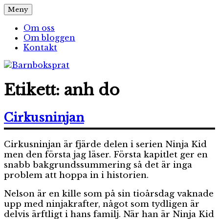
Hoppa
Meny
Barnboksprat
– en blogg om barnböcker
till
innehåll
Om oss
Om bloggen
Kontakt
Etikett:
anh do
Cirkusninjan
Cirkusninjan är fjärde delen i serien Ninja Kid
men den första jag läser. Första kapitlet ger en
snabb bakgrundssummering så det är inga
problem att hoppa in i historien.
Nelson är en kille som på sin tioårsdag vaknade
upp med ninjakrafter, något som tydligen är
delvis ärftligt i hans familj. När han är Ninja Kid