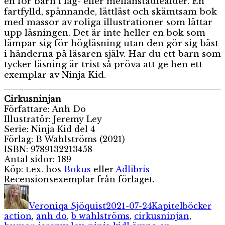
en för barn i låg- eller mellanstadieålder. En
fartfylld, spännande, lättläst och skämtsam bok
med massor av roliga illustrationer som lättar
upp läsningen. Det är inte heller en bok som
lämpar sig för högläsning utan den gör sig bäst
i händerna på läsaren själv. Har du ett barn som
tycker läsning är trist så pröva att ge hen ett
exemplar av Ninja Kid.
Cirkusninjan
Författare: Anh Do
Illustratör: Jeremy Ley
Serie: Ninja Kid del 4
Förlag: B Wahlströms (2021)
ISBN: 9789132213458
Antal sidor: 189
Köp: t.ex. hos
Bokus
eller
Adlibris
Recensionsexemplar från förlaget.
Författare
Publicerat
Kategorier
Eti
den
Veroniqa Sjöquist
2021-07-24
Kapitelböcker
action
,
anh do
,
b wahlströms
,
cirkusninjan
,