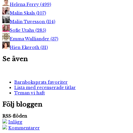
Helena Ferry
(
499
)
Malin Skals
(
107
)
Malin Tuvesson
(
114
)
Sofie Utahs
(
285
)
Emma Walliander
(
37
)
Hien Ekeroth
(
31
)
Se även
Barnboksprats favoriter
Lista med recenserade titlar
Teman vi haft
Följ bloggen
RSS-flöden
Inlägg
Kommentarer