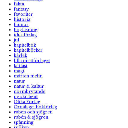
fakta
fantasy
favoriter
historia
humor
högläsning
idus förlag
jul
kapitelbok
kapitelböcker
kärlek
lilla piratförlaget
lättläst
magi
mårten melin
natur
natur & kultur
normbrytande
ny skribent
Olika Förlag
Ordalaget bokförlag
raben och sjögren
rabén & sjögren
spänning
spöken