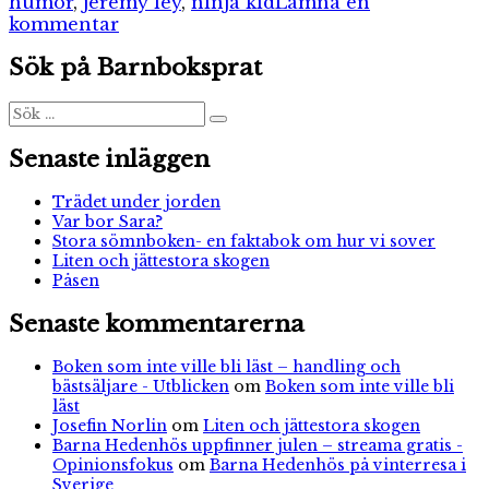
humor
,
jeremy ley
,
ninja kid
Lämna en
till
kommentar
Cirkusninjan
Sök på Barnboksprat
Sök
Sök
efter:
Senaste inläggen
Trädet under jorden
Var bor Sara?
Stora sömnboken- en faktabok om hur vi sover
Liten och jättestora skogen
Påsen
Senaste kommentarerna
Boken som inte ville bli läst – handling och
bästsäljare - Utblicken
om
Boken som inte ville bli
läst
Josefin Norlin
om
Liten och jättestora skogen
Barna Hedenhös uppfinner julen – streama gratis -
Opinionsfokus
om
Barna Hedenhös på vinterresa i
Sverige