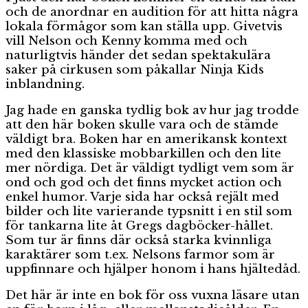
och de anordnar en audition för att hitta några
lokala förmågor som kan ställa upp. Givetvis
vill Nelson och Kenny komma med och
naturligtvis händer det sedan spektakulära
saker på cirkusen som påkallar Ninja Kids
inblandning.
Jag hade en ganska tydlig bok av hur jag trodde
att den här boken skulle vara och de stämde
väldigt bra. Boken har en amerikansk kontext
med den klassiske mobbarkillen och den lite
mer nördiga. Det är väldigt tydligt vem som är
ond och god och det finns mycket action och
enkel humor. Varje sida har också rejält med
bilder och lite varierande typsnitt i en stil som
för tankarna lite åt Gregs dagböcker-hållet.
Som tur är finns där också starka kvinnliga
karaktärer som t.ex. Nelsons farmor som är
uppfinnare och hjälper honom i hans hjältedåd.
Det här är inte en bok för oss vuxna läsare utan