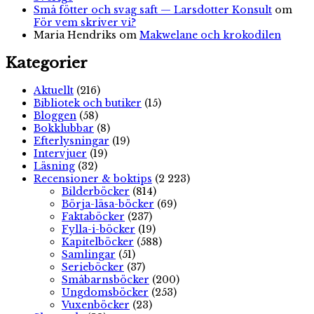
Små fötter och svag saft — Larsdotter Konsult
om
För vem skriver vi?
Maria Hendriks
om
Makwelane och krokodilen
Kategorier
Aktuellt
(216)
Bibliotek och butiker
(15)
Bloggen
(58)
Bokklubbar
(8)
Efterlysningar
(19)
Intervjuer
(19)
Läsning
(32)
Recensioner & boktips
(2 223)
Bilderböcker
(814)
Börja-läsa-böcker
(69)
Faktaböcker
(237)
Fylla-i-böcker
(19)
Kapitelböcker
(588)
Samlingar
(51)
Serieböcker
(37)
Småbarnsböcker
(200)
Ungdomsböcker
(253)
Vuxenböcker
(23)