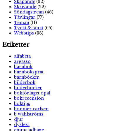
Skapande
(32)
Skrivande
(22)
Söndagstrean
(46)
Tävlingar
(77)
Teman
(11)
Tyckt & tänkt
(65)
Webbtips
(38)
Etiketter
alfabeta
argasso
barnbok
barnboksprat
barnböcker
bilderbok
bilderböcker
bokförlaget opal
bokrecension
boktips
bonnier carlsen
b wahlströms
djur
dyslexi
emma adbåge