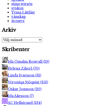
stina wirsén
syskon
Tema Lättläst
vänskap
äventyr
Arkiv
Arkiv
Skribenter
Ida Ömalm Ronvall
(
19
)
Helena Ziherl
(
70
)
Linda Ivarsson
(
31
)
Veroniqa Sjöquist
(
251
)
Oskar Jonsson
(
20
)
Ida Åkesson
(
7
)
AC Hellstrand
(
134
)