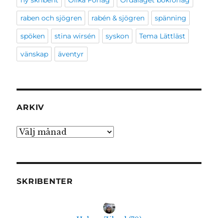
ny skribent
Olika Förlag
Ordalaget bokförlag
raben och sjögren
rabén & sjögren
spänning
spöken
stina wirsén
syskon
Tema Lättläst
vänskap
äventyr
ARKIV
Arkiv
SKRIBENTER