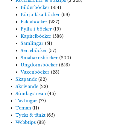
Recensioner & boktips
(2 223)
Bilderböcker
(814)
Börja-läsa-böcker
(69)
Faktaböcker
(237)
Fylla-i-böcker
(19)
Kapitelböcker
(588)
Samlingar
(51)
Serieböcker
(37)
Småbarnsböcker
(200)
Ungdomsböcker
(253)
Vuxenböcker
(23)
Skapande
(32)
Skrivande
(22)
Söndagstrean
(46)
Tävlingar
(77)
Teman
(11)
Tyckt & tänkt
(65)
Webbtips
(38)