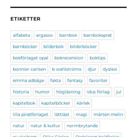
ETIKETTER
alfabeta
argasso
barnbok
barnboksprat
barnböcker
bilderbok
bilderböcker
bokförlaget opal
bokrecension
boktips
bonnier carlsen
b wahlströms
djur
dyslexi
emma adbåge
fakta
fantasy
favoriter
historia
humor
högläsning
idus förlag
jul
kapitelbok
kapitelböcker
kärlek
lilla piratförlaget
lättläst
magi
mårten melin
natur
natur & kultur
normbrytande