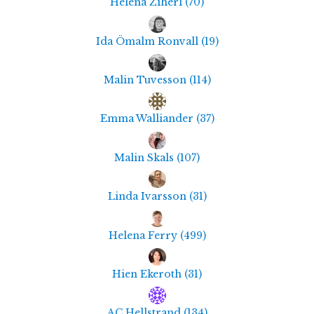
Helena Ziherl
(
70
)
Ida Ömalm Ronvall
(
19
)
Malin Tuvesson
(
114
)
Emma Walliander
(
37
)
Malin Skals
(
107
)
Linda Ivarsson
(
31
)
Helena Ferry
(
499
)
Hien Ekeroth
(
31
)
AC Hellstrand
(
134
)