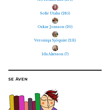
Sofie Utahs
(
285
)
Oskar Jonsson
(
20
)
Veroniqa Sjöquist
(
251
)
Ida Åkesson
(
7
)
SE ÄVEN