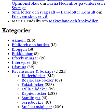
Opinionsfokus
om
Barna Hedenhös på vinterresa i
Sverige
Små fötter och svag saft — Larsdotter Konsult
om
För vem skriver vi?
Maria Hendriks
om
Makwelane och krokodilen
Kategorier
Aktuellt
(216)
Bibliotek och butiker
(15)
Bloggen
(58)
Bokklubbar
(8)
Efterlysningar
(19)
Intervjuer
(19)
Läsning
(32)
Recensioner & boktips
(2 225)
Bilderböcker
(815)
Börja-läsa-böcker
(69)
Faktaböcker
(238)
Fylla-i-böcker
(19)
Kapitelböcker
(588)
Samlingar
(51)
Serieböcker
(37)
Småbarnsböcker
(200)