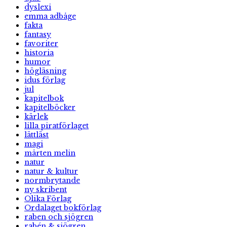
dyslexi
emma adbåge
fakta
fantasy
favoriter
historia
humor
högläsning
idus förlag
jul
kapitelbok
kapitelböcker
kärlek
lilla piratförlaget
lättläst
magi
mårten melin
natur
natur & kultur
normbrytande
ny skribent
Olika Förlag
Ordalaget bokförlag
raben och sjögren
rabén & sjögren