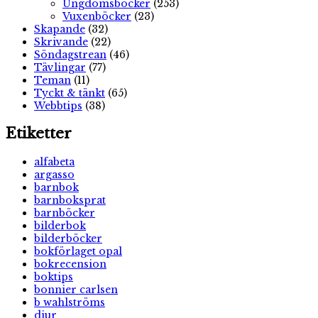
Ungdomsböcker
(253)
Vuxenböcker
(23)
Skapande
(32)
Skrivande
(22)
Söndagstrean
(46)
Tävlingar
(77)
Teman
(11)
Tyckt & tänkt
(65)
Webbtips
(38)
Etiketter
alfabeta
argasso
barnbok
barnboksprat
barnböcker
bilderbok
bilderböcker
bokförlaget opal
bokrecension
boktips
bonnier carlsen
b wahlströms
djur