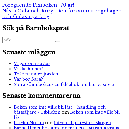
Inläggsnavigering
Föregående
Föregående
Pixiboken- 70 år!
Nästa
inlägg:
Nästa
Gala och Rory: Den försvunna regnbågen
inlägg:
och Galas nya färg
Sök på Barnboksprat
Sök
Sök
efter:
Senaste inläggen
Vi går och röstar
Vi ska bo här!
Trädet under jorden
Var bor Sara?
Stora sömnboken- en faktabok om hur vi sover
Senaste kommentarerna
Boken som inte ville bli läst – handling och
bästsäljare - Utblicken
om
Boken som inte ville bli
läst
Josefin Norlin
om
Liten och jättestora skogen
Barna Hedenhös uppfinner julen – streama gratis -