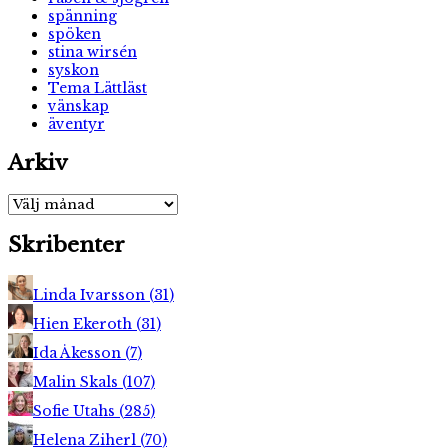
spänning
spöken
stina wirsén
syskon
Tema Lättläst
vänskap
äventyr
Arkiv
Arkiv
Skribenter
Linda Ivarsson
(
31
)
Hien Ekeroth
(
31
)
Ida Åkesson
(
7
)
Malin Skals
(
107
)
Sofie Utahs
(
285
)
Helena Ziherl
(
70
)