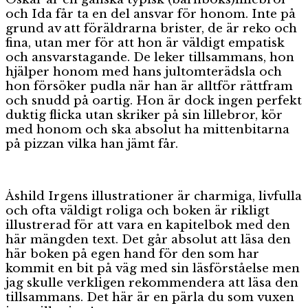
och Ida får ta en del ansvar för honom. Inte på
grund av att föräldrarna brister, de är reko och
fina, utan mer för att hon är väldigt empatisk
och ansvarstagande. De leker tillsammans, hon
hjälper honom med hans jultomterädsla och
hon försöker pudla när han är alltför rättfram
och snudd på oartig. Hon är dock ingen perfekt
duktig flicka utan skriker på sin lillebror, kör
med honom och ska absolut ha mittenbitarna
på pizzan vilka han jämt får.
Åshild Irgens illustrationer är charmiga, livfulla
och ofta väldigt roliga och boken är rikligt
illustrerad för att vara en kapitelbok med den
här mängden text. Det går absolut att läsa den
här boken på egen hand för den som har
kommit en bit på väg med sin läsförståelse men
jag skulle verkligen rekommendera att läsa den
tillsammans. Det här är en pärla du som vuxen