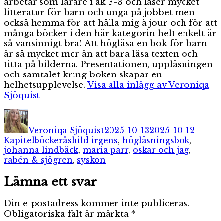
arbetar som lärare i åk F-3 och läser mycket
litteratur för barn och unga på jobbet men
också hemma för att hålla mig à jour och för att
många böcker i den här kategorin helt enkelt är
så vansinnigt bra! Att högläsa en bok för barn
är så mycket mer än att bara läsa texten och
titta på bilderna. Presentationen, uppläsningen
och samtalet kring boken skapar en
helhetsupplevelse.
Visa alla inlägg av Veroniqa
Sjöquist
Författare
Publicerat
Kateg
den
Veroniqa Sjöquist
2025-10-13
2025-10-12
Etiketter
Kapitelböcker
åshild irgens
,
högläsningsbok
,
johanna lindbäck
,
maria parr
,
oskar och jag
,
rabén & sjögren
,
syskon
Lämna ett svar
Din e-postadress kommer inte publiceras.
Obligatoriska fält är märkta
*