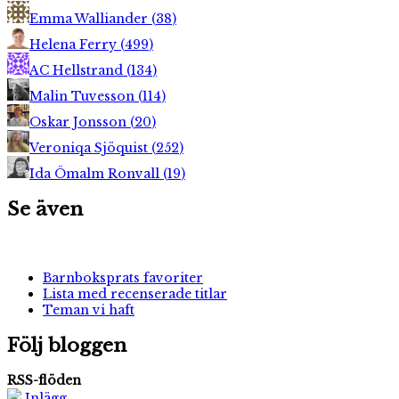
Emma Walliander
(
38
)
Helena Ferry
(
499
)
AC Hellstrand
(
134
)
Malin Tuvesson
(
114
)
Oskar Jonsson
(
20
)
Veroniqa Sjöquist
(
252
)
Ida Ömalm Ronvall
(
19
)
Se även
Barnboksprats favoriter
Lista med recenserade titlar
Teman vi haft
Följ bloggen
RSS-flöden
Inlägg