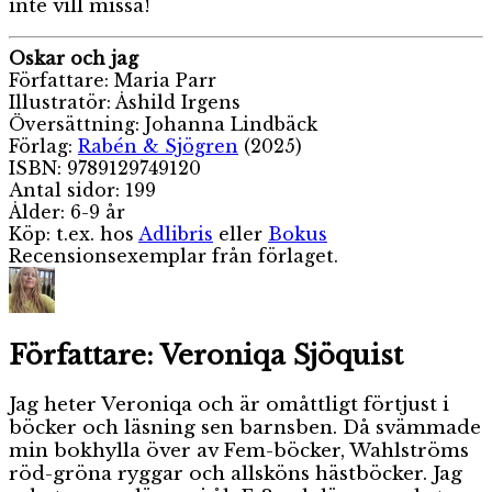
inte vill missa!
Oskar och jag
Författare: Maria Parr
Illustratör: Åshild Irgens
Översättning: Johanna Lindbäck
Förlag:
Rabén & Sjögren
(2025)
ISBN: 9789129749120
Antal sidor: 199
Ålder: 6-9 år
Köp: t.ex. hos
Adlibris
eller
Bokus
Recensionsexemplar från förlaget.
Författare:
Veroniqa Sjöquist
Jag heter Veroniqa och är omåttligt förtjust i
böcker och läsning sen barnsben. Då svämmade
min bokhylla över av Fem-böcker, Wahlströms
röd-gröna ryggar och allsköns hästböcker. Jag