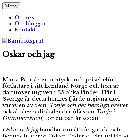
Hoppa
Meny
Barnboksprat
– en blogg om barnböcker
till
innehåll
Om oss
Om bloggen
Kontakt
Oskar och jag
Maria Parr är en omtyckt och prisebelönt
författare i sitt hemland Norge och hon är
därutöver utgiven i 35 olika länder. Här i
Sverige är detta hennes fjärde utgivna titel
varav en av dem:
Tonje och det hemliga brevet
också blev radiokalender (då som
Tonje i
Glimmerdalen
) för ett par år sedan.
Oskar och jag
handlar om åttaåriga Ida och
hennes lillebror Oskar. Under ett års tid får vi