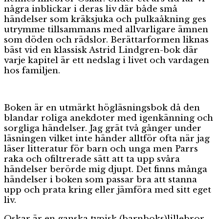
några inblickar i deras liv där både små
händelser som kräksjuka och pulkaåkning ges
utrymme tillsammans med allvarligare ämnen
som döden och rädslor. Berättarformen liknas
bäst vid en klassisk Astrid Lindgren-bok där
varje kapitel är ett nedslag i livet och vardagen
hos familjen.
Boken är en utmärkt högläsningsbok då den
blandar roliga anekdoter med igenkänning och
sorgliga händelser. Jag grät två gånger under
läsningen vilket inte händer alltför ofta när jag
läser litteratur för barn och unga men Parrs
raka och ofiltrerade sätt att ta upp svåra
händelser berörde mig djupt. Det finns många
händelser i boken som passar bra att stanna
upp och prata kring eller jämföra med sitt eget
liv.
Oskar är en ganska typisk (barnboks)lillebror