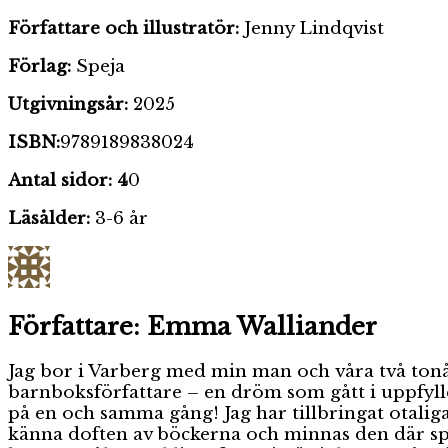
Författare och illustratör:
Jenny Lindqvist
Förlag:
Speja
Utgivningsår:
2025
ISBN:
9789189838024
Antal sidor: 4
0
Läsålder:
3-6 år
Författare:
Emma Walliander
Jag bor i Varberg med min man och våra två tonår
barnboksförfattare – en dröm som gått i uppfyllel
på en och samma gång! Jag har tillbringat otalig
känna doften av böckerna och minnas den där speci