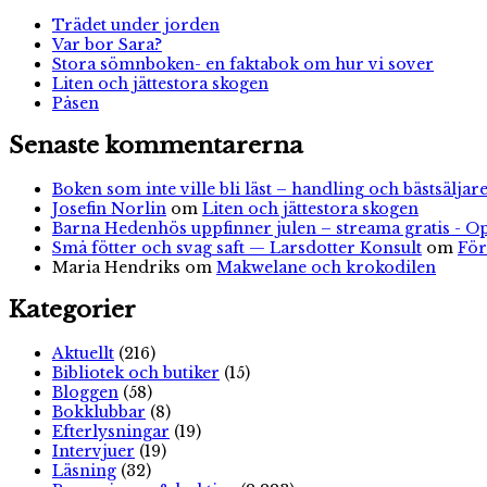
Trädet under jorden
Var bor Sara?
Stora sömnboken- en faktabok om hur vi sover
Liten och jättestora skogen
Påsen
Senaste kommentarerna
Boken som inte ville bli läst – handling och bästsäljare
Josefin Norlin
om
Liten och jättestora skogen
Barna Hedenhös uppfinner julen – streama gratis - O
Små fötter och svag saft — Larsdotter Konsult
om
För
Maria Hendriks
om
Makwelane och krokodilen
Kategorier
Aktuellt
(216)
Bibliotek och butiker
(15)
Bloggen
(58)
Bokklubbar
(8)
Efterlysningar
(19)
Intervjuer
(19)
Läsning
(32)