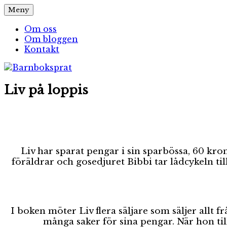
Hoppa
Meny
Barnboksprat
– en blogg om barnböcker
till
innehåll
Om oss
Om bloggen
Kontakt
Liv på loppis
Liv har sparat pengar i sin sparbössa, 60 kro
föräldrar och gosedjuret Bibbi tar lådcykeln ti
I boken möter Liv flera säljare som säljer allt 
många saker för sina pengar. När hon till