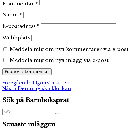
Kommentar
*
Namn
*
E-postadress
*
Webbplats
Meddela mig om nya kommentarer via e-post
Meddela mig om nya inlägg via e-post.
Inläggsnavigering
Föregående
Föregående
Ögonstickaren
Nästa
inlägg:
Nästa
Den magiska klockan
inlägg:
Sök på Barnboksprat
Sök
Sök
efter:
Senaste inläggen