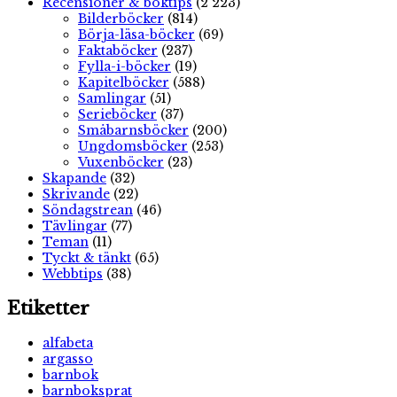
Recensioner & boktips
(2 223)
Bilderböcker
(814)
Börja-läsa-böcker
(69)
Faktaböcker
(237)
Fylla-i-böcker
(19)
Kapitelböcker
(588)
Samlingar
(51)
Serieböcker
(37)
Småbarnsböcker
(200)
Ungdomsböcker
(253)
Vuxenböcker
(23)
Skapande
(32)
Skrivande
(22)
Söndagstrean
(46)
Tävlingar
(77)
Teman
(11)
Tyckt & tänkt
(65)
Webbtips
(38)
Etiketter
alfabeta
argasso
barnbok
barnboksprat