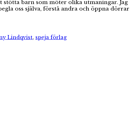
tt stötta barn som möter olika utmaningar. Jag
pegla oss själva, förstå andra och öppna dörrar
ny Lindqvist
,
speja förlag