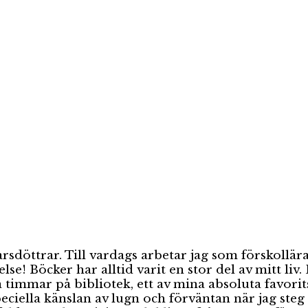
sdöttrar. Till vardags arbetar jag som förskollär
se! Böcker har alltid varit en stor del av mitt l
a timmar på bibliotek, ett av mina absoluta favor
ella känslan av lugn och förväntan när jag steg in