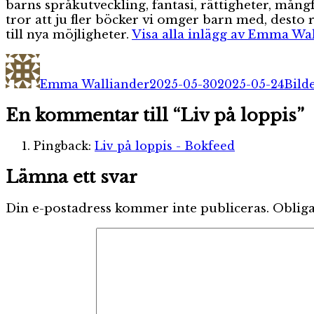
barns språkutveckling, fantasi, rättigheter, mång
tror att ju fler böcker vi omger barn med, desto 
till nya möjligheter.
Visa alla inlägg av Emma Wa
Författare
Publicerat
Kate
den
Emma Walliander
2025-05-30
2025-05-24
Bild
En kommentar till “Liv på loppis”
Pingback:
Liv på loppis - Bokfeed
Lämna ett svar
Din e-postadress kommer inte publiceras.
Obliga