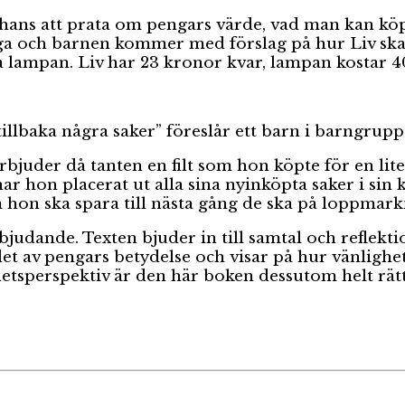
hans att prata om pengars värde, vad man kan kö
a och barnen kommer med förslag på hur Liv ska 
 lampan. Liv har 23 kronor kvar, lampan kostar 4
tillbaka några saker” föreslår ett barn i barngruppe
 erbjuder då tanten en filt som hon köpte för en l
r hon placerat ut alla sina nyinköpta saker i sin 
 hon ska spara till nästa gång de ska på loppmark
inbjudande. Texten bjuder in till samtal och refle
t av pengars betydelse och visar på hur vänlighet 
etsperspektiv är den här boken dessutom helt rätt