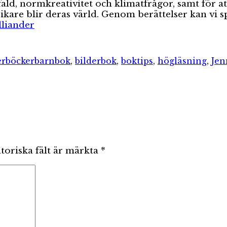
fald, normkreativitet och klimatfrågor, samt för a
rikare blir deras värld. Genom berättelser kan vi s
lliander
gorier
Etiketter
erböcker
barnbok
,
bilderbok
,
boktips
,
högläsning
,
Jen
toriska fält är märkta
*