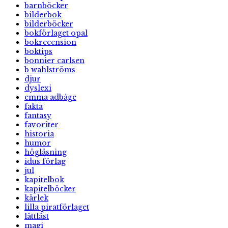
barnböcker
bilderbok
bilderböcker
bokförlaget opal
bokrecension
boktips
bonnier carlsen
b wahlströms
djur
dyslexi
emma adbåge
fakta
fantasy
favoriter
historia
humor
högläsning
idus förlag
jul
kapitelbok
kapitelböcker
kärlek
lilla piratförlaget
lättläst
magi