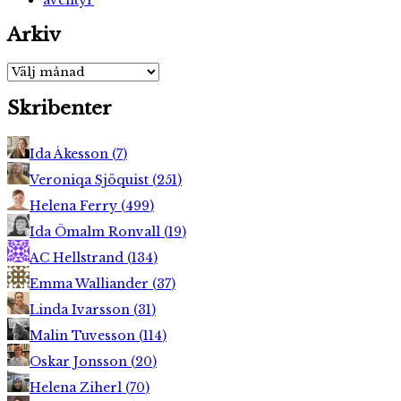
Arkiv
Arkiv
Skribenter
Ida Åkesson
(
7
)
Veroniqa Sjöquist
(
251
)
Helena Ferry
(
499
)
Ida Ömalm Ronvall
(
19
)
AC Hellstrand
(
134
)
Emma Walliander
(
37
)
Linda Ivarsson
(
31
)
Malin Tuvesson
(
114
)
Oskar Jonsson
(
20
)
Helena Ziherl
(
70
)