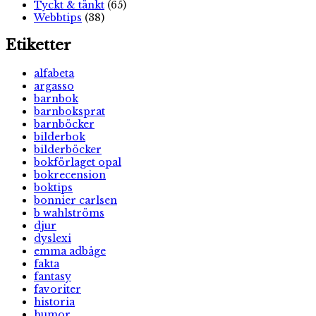
Tyckt & tänkt
(65)
Webbtips
(38)
Etiketter
alfabeta
argasso
barnbok
barnboksprat
barnböcker
bilderbok
bilderböcker
bokförlaget opal
bokrecension
boktips
bonnier carlsen
b wahlströms
djur
dyslexi
emma adbåge
fakta
fantasy
favoriter
historia
humor