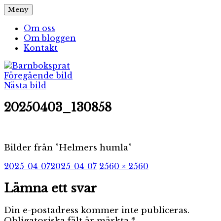
Hoppa
Meny
Barnboksprat
– en blogg om barnböcker
till
innehåll
Om oss
Om bloggen
Kontakt
Föregående bild
Nästa bild
20250403_130858
Bilder från ”Helmers humla”
Publicerat
Full
2025-04-07
2025-04-07
2560 × 2560
den
storlek
Lämna ett svar
Din e-postadress kommer inte publiceras.
Obligatoriska fält är märkta
*