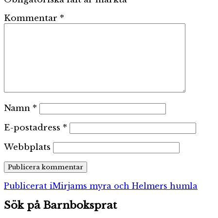
Kommentar
*
Namn
*
E-postadress
*
Webbplats
Inläggsnavigering
Publicerat i
Mirjams myra och Helmers humla
Sök på Barnboksprat