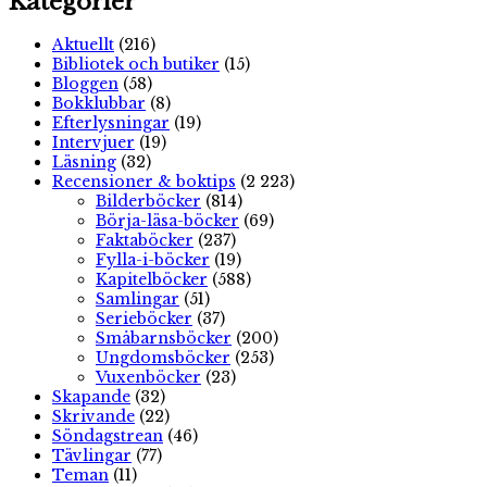
Kategorier
Aktuellt
(216)
Bibliotek och butiker
(15)
Bloggen
(58)
Bokklubbar
(8)
Efterlysningar
(19)
Intervjuer
(19)
Läsning
(32)
Recensioner & boktips
(2 223)
Bilderböcker
(814)
Börja-läsa-böcker
(69)
Faktaböcker
(237)
Fylla-i-böcker
(19)
Kapitelböcker
(588)
Samlingar
(51)
Serieböcker
(37)
Småbarnsböcker
(200)
Ungdomsböcker
(253)
Vuxenböcker
(23)
Skapande
(32)
Skrivande
(22)
Söndagstrean
(46)
Tävlingar
(77)
Teman
(11)