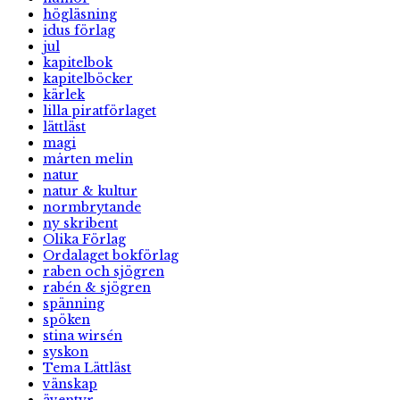
högläsning
idus förlag
jul
kapitelbok
kapitelböcker
kärlek
lilla piratförlaget
lättläst
magi
mårten melin
natur
natur & kultur
normbrytande
ny skribent
Olika Förlag
Ordalaget bokförlag
raben och sjögren
rabén & sjögren
spänning
spöken
stina wirsén
syskon
Tema Lättläst
vänskap
äventyr