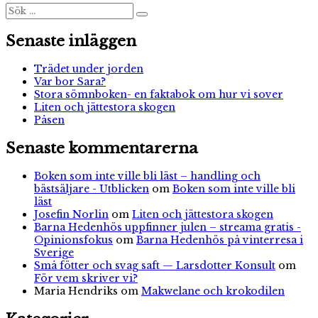
Sök
Sök
efter:
Senaste inläggen
Trädet under jorden
Var bor Sara?
Stora sömnboken- en faktabok om hur vi sover
Liten och jättestora skogen
Påsen
Senaste kommentarerna
Boken som inte ville bli läst – handling och
bästsäljare - Utblicken
om
Boken som inte ville bli
läst
Josefin Norlin
om
Liten och jättestora skogen
Barna Hedenhös uppfinner julen – streama gratis -
Opinionsfokus
om
Barna Hedenhös på vinterresa i
Sverige
Små fötter och svag saft — Larsdotter Konsult
om
För vem skriver vi?
Maria Hendriks
om
Makwelane och krokodilen