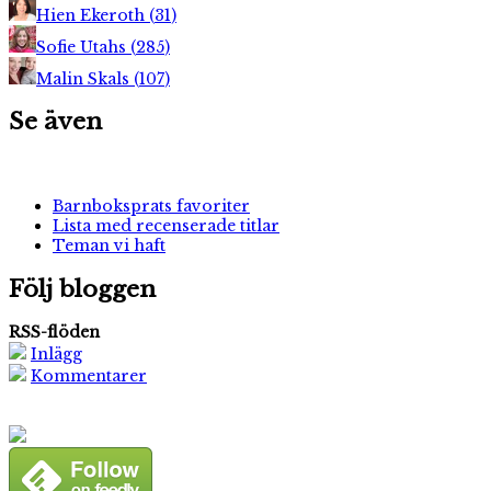
Hien Ekeroth
(
31
)
Sofie Utahs
(
285
)
Malin Skals
(
107
)
Se även
Barnboksprats favoriter
Lista med recenserade titlar
Teman vi haft
Följ bloggen
RSS-flöden
Inlägg
Kommentarer