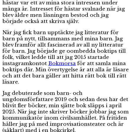
hästar var ett av mina stora intressen under
många år. Intresset för hästar svalnade när jag
blev äldre men läsningen bestod och jag
började också att skriva själv.
När jag fick barn upptäckte jag litteratur för
barn på nytt, tillsammans med mina barn. Jag
blev framför allt fascinerad av all ny litteratur
för barn. Jag började ge oombedda boktips till
folk, vilket ledde till att jag 2015 startade
instagramkontot
Bokmorsa
för att samla mina
boktips där. Min övertygelse är att alla är läsare
och att det bara gäller att hitta rätt bok till rätt
läsare.
Jag debuterade som barn- och
ungdomsförfattare 2019 och sedan dess har det
blivit fler böcker, min sjätte bok släpps i april
2025. När jag inte skriver böcker jobbar jag som
kommunikatör inom civilsamhället. På fritiden
håller jag på med improvisationsteater och är
(såklart) med i en bokcirkel.