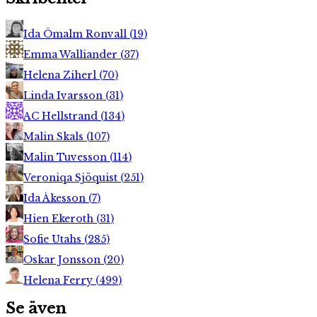
Ida Ömalm Ronvall
(
19
)
Emma Walliander
(
37
)
Helena Ziherl
(
70
)
Linda Ivarsson
(
31
)
AC Hellstrand
(
134
)
Malin Skals
(
107
)
Malin Tuvesson
(
114
)
Veroniqa Sjöquist
(
251
)
Ida Åkesson
(
7
)
Hien Ekeroth
(
31
)
Sofie Utahs
(
285
)
Oskar Jonsson
(
20
)
Helena Ferry
(
499
)
Se även