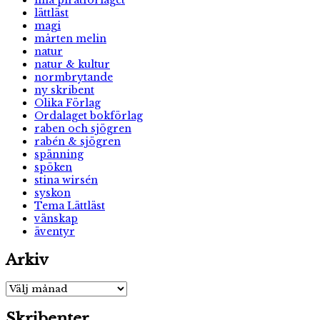
lilla piratförlaget
lättläst
magi
mårten melin
natur
natur & kultur
normbrytande
ny skribent
Olika Förlag
Ordalaget bokförlag
raben och sjögren
rabén & sjögren
spänning
spöken
stina wirsén
syskon
Tema Lättläst
vänskap
äventyr
Arkiv
Arkiv
Skribenter