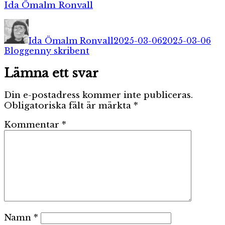
Ida Ömalm Ronvall
Författare
Publicerat
Kat
den
Ida Ömalm Ronvall
2025-03-06
2025-03-06
Etiketter
Bloggen
ny skribent
Lämna ett svar
Din e-postadress kommer inte publiceras.
Obligatoriska fält är märkta
*
Kommentar
*
Namn
*