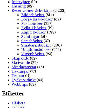
Intervjuer
(19)
Läsning
(32)
Recensioner & boktips
(2 223)
Bilderböcker
(814)
Börja-läsa-böcker
(69)
Faktaböcker
(237)
Fylla-i-böcker
(19)
Kapitelböcker
(588)
Samlingar
(51)
Serieböcker
(37)
Småbarnsböcker
(200)
Ungdomsböcker
(253)
Vuxenböcker
(23)
Skapande
(32)
Skrivande
(22)
Söndagstrean
(46)
Tävlingar
(77)
Teman
(11)
Tyckt & tänkt
(65)
Webbtips
(38)
Etiketter
alfabeta
argasso