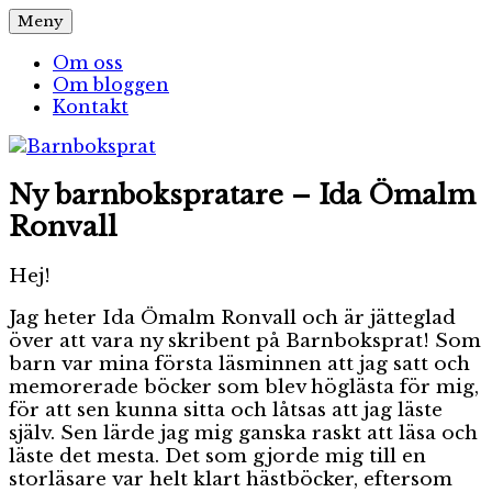
Hoppa
Meny
Barnboksprat
– en blogg om barnböcker
till
innehåll
Om oss
Om bloggen
Kontakt
Ny barnbokspratare – Ida Ömalm
Ronvall
Hej!
Jag heter Ida Ömalm Ronvall och är jätteglad
över att vara ny skribent på Barnboksprat! Som
barn var mina första läsminnen att jag satt och
memorerade böcker som blev höglästa för mig,
för att sen kunna sitta och låtsas att jag läste
själv. Sen lärde jag mig ganska raskt att läsa och
läste det mesta. Det som gjorde mig till en
storläsare var helt klart hästböcker, eftersom