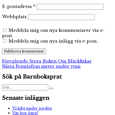
E-postadress
*
Webbplats
Meddela mig om nya kommentarer via e-
post.
Meddela mig om nya inlägg via e-post.
Inläggsnavigering
Föregående
Föregående
Stora Boken Om Bläckfiskar
Nästa
inlägg:
Nästa
Femtiofem meter under ytan
inlägg:
Sök på Barnboksprat
Sök
Sök
efter:
Senaste inläggen
Trädet under jorden
Var bor Sara?