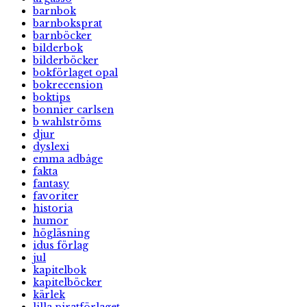
barnbok
barnboksprat
barnböcker
bilderbok
bilderböcker
bokförlaget opal
bokrecension
boktips
bonnier carlsen
b wahlströms
djur
dyslexi
emma adbåge
fakta
fantasy
favoriter
historia
humor
högläsning
idus förlag
jul
kapitelbok
kapitelböcker
kärlek