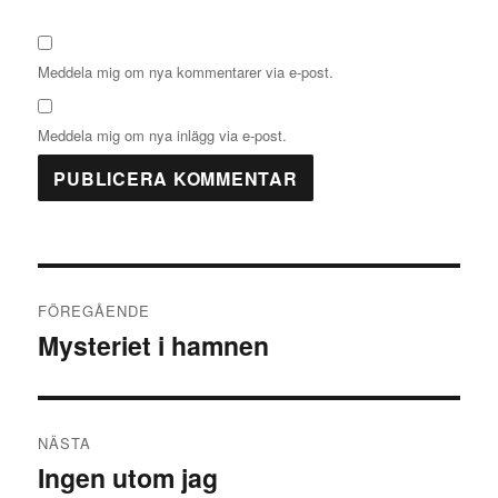
Meddela mig om nya kommentarer via e-post.
Meddela mig om nya inlägg via e-post.
Inläggsnavigering
FÖREGÅENDE
Mysteriet i hamnen
Föregående
inlägg:
NÄSTA
Ingen utom jag
Nästa