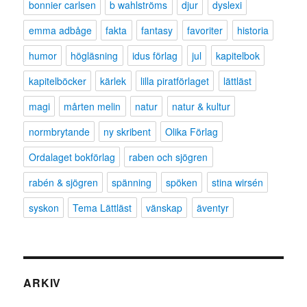
bonnier carlsen
b wahlströms
djur
dyslexi
emma adbåge
fakta
fantasy
favoriter
historia
humor
högläsning
idus förlag
jul
kapitelbok
kapitelböcker
kärlek
lilla piratförlaget
lättläst
magi
mårten melin
natur
natur & kultur
normbrytande
ny skribent
Olika Förlag
Ordalaget bokförlag
raben och sjögren
rabén & sjögren
spänning
spöken
stina wirsén
syskon
Tema Lättläst
vänskap
äventyr
ARKIV