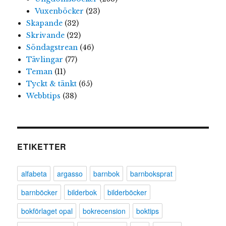
Vuxenböcker
(23)
Skapande
(32)
Skrivande
(22)
Söndagstrean
(46)
Tävlingar
(77)
Teman
(11)
Tyckt & tänkt
(65)
Webbtips
(38)
ETIKETTER
alfabeta
argasso
barnbok
barnboksprat
barnböcker
bilderbok
bilderböcker
bokförlaget opal
bokrecension
boktips