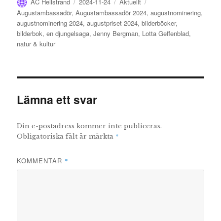
Författare
Publicerat
Kategorier
Etiketter
AC Hellstrand
2024-11-24
Aktuellt
den
Augustambassadör
,
Augustambassadör 2024
,
augustnominering
,
augustnominering 2024
,
augustpriset 2024
,
bilderböcker
,
bilderbok
,
en djungelsaga
,
Jenny Bergman
,
Lotta Geffenblad
,
natur & kultur
Lämna ett svar
Din e-postadress kommer inte publiceras.
*
Obligatoriska fält är märkta
KOMMENTAR
*