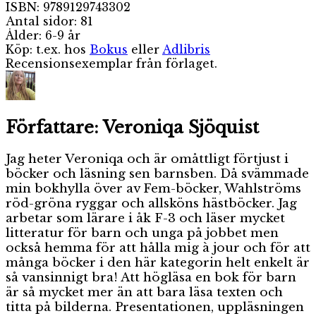
ISBN: 9789129743302
Antal sidor: 81
Ålder: 6-9 år
Köp: t.ex. hos
Bokus
eller
Adlibris
Recensionsexemplar från förlaget.
Författare:
Veroniqa Sjöquist
Jag heter Veroniqa och är omåttligt förtjust i
böcker och läsning sen barnsben. Då svämmade
min bokhylla över av Fem-böcker, Wahlströms
röd-gröna ryggar och allsköns hästböcker. Jag
arbetar som lärare i åk F-3 och läser mycket
litteratur för barn och unga på jobbet men
också hemma för att hålla mig à jour och för att
många böcker i den här kategorin helt enkelt är
så vansinnigt bra! Att högläsa en bok för barn
är så mycket mer än att bara läsa texten och
titta på bilderna. Presentationen, uppläsningen