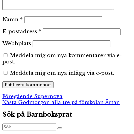
Namn
*
E-postadress
*
Webbplats
Meddela mig om nya kommentarer via e-
post.
Meddela mig om nya inlägg via e-post.
Inläggsnavigering
Föregående
Föregående
Supernova
Nästa
inlägg:
Nästa
Godmorgon alla tre på förskolan Ärtan
inlägg:
Sök på Barnboksprat
Sök
Sök
efter: