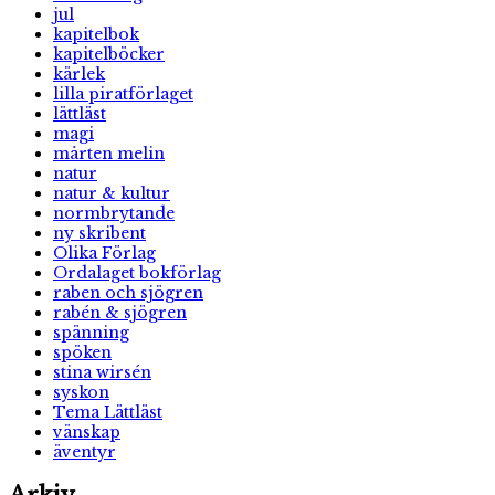
jul
kapitelbok
kapitelböcker
kärlek
lilla piratförlaget
lättläst
magi
mårten melin
natur
natur & kultur
normbrytande
ny skribent
Olika Förlag
Ordalaget bokförlag
raben och sjögren
rabén & sjögren
spänning
spöken
stina wirsén
syskon
Tema Lättläst
vänskap
äventyr