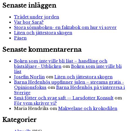
Senaste inläggen
Trädet under jorden
Var bor Sara?
Stora sömnboken- en faktabok om hur vi sover
Liten och jättestora skogen
Påsen
Senaste kommentarerna
Boken som inte ville bli läst – handling och
bästsäljare - Utblicken
om
Boken som inte ville bli
läst
Josefin Norlin
om
Liten och jättestora skogen
Barna Hedenhös uppfinner julen – streama gratis -
Opinionsfokus
om
Barna Hedenhös på vinterresa i
Sverige
Små fötter och svag saft — Larsdotter Konsult
om
För vem skriver vi?
Maria Hendriks
om
Makwelane och krokodilen
Kategorier