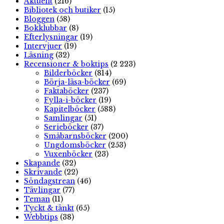
Aktuellt
(216)
Bibliotek och butiker
(15)
Bloggen
(58)
Bokklubbar
(8)
Efterlysningar
(19)
Intervjuer
(19)
Läsning
(32)
Recensioner & boktips
(2 223)
Bilderböcker
(814)
Börja-läsa-böcker
(69)
Faktaböcker
(237)
Fylla-i-böcker
(19)
Kapitelböcker
(588)
Samlingar
(51)
Serieböcker
(37)
Småbarnsböcker
(200)
Ungdomsböcker
(253)
Vuxenböcker
(23)
Skapande
(32)
Skrivande
(22)
Söndagstrean
(46)
Tävlingar
(77)
Teman
(11)
Tyckt & tänkt
(65)
Webbtips
(38)