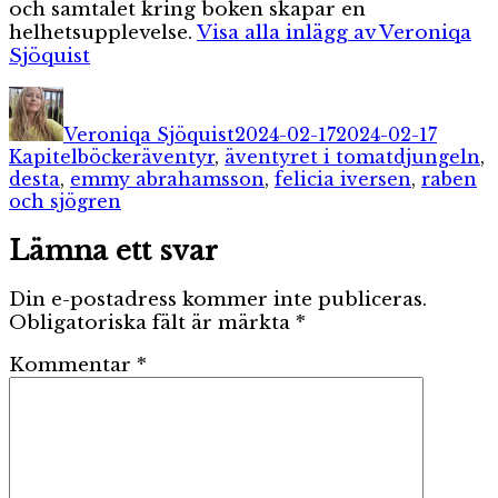
och samtalet kring boken skapar en
helhetsupplevelse.
Visa alla inlägg av Veroniqa
Sjöquist
Författare
Publicerat
Katego
den
Veroniqa Sjöquist
2024-02-17
2024-02-17
Etiketter
Kapitelböcker
äventyr
,
äventyret i tomatdjungeln
,
desta
,
emmy abrahamsson
,
felicia iversen
,
raben
och sjögren
Lämna ett svar
Din e-postadress kommer inte publiceras.
Obligatoriska fält är märkta
*
Kommentar
*