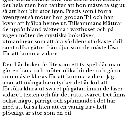
det hela men hon tänker att hon måste ta sig ut
så att hon blir stor igen. Precis som i förra
äventyret så möter hon grodan Til och han
lovar att hjälpa henne ut. Tillsammans klättrar
de uppåt bland växterna i växthuset och på
vägen möter de mystiska bokstäver,
utmaningar som att äta världens starkaste chili
samt olika gåtor från djur som de måste lösa
för att komma vidare.
Den här boken är lite som ett tv-spel där man
går en bana och möter olika hinder och gåtor
som måste klaras för att komma vidare. Jag
anar att många barn tycker det är kul att
försöka klura ut svaret på gåtan innan de läser
vidare i texten och får det rätta svaret. Det finns
också något pirrigt och spännande i det här
med att bli så liten att en vanlig larv helt
plötsligt är stor som en bil!