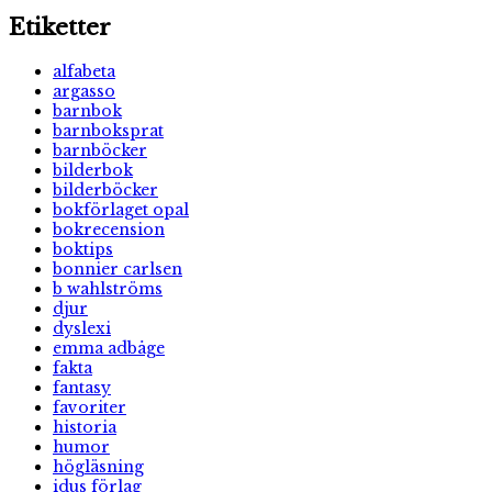
Etiketter
alfabeta
argasso
barnbok
barnboksprat
barnböcker
bilderbok
bilderböcker
bokförlaget opal
bokrecension
boktips
bonnier carlsen
b wahlströms
djur
dyslexi
emma adbåge
fakta
fantasy
favoriter
historia
humor
högläsning
idus förlag