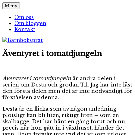
Hoppa
Meny
Barnboksprat
– en blogg om barnböcker
till
innehåll
Om oss
Om bloggen
Kontakt
Äventyret i tomatdjungeln
Äventyret i tomatdjungeln
är andra delen i
serien om Desta och grodan Til. Jag har inte läst
den första delen men det är inte nödvändigt för
förståelsen av denna.
Desta är en flicka som av någon anledning
plötsligt kan bli liten, riktigt liten – som en
skalbagge. Det har hänt en gång förut och nu,
precis när hon gått in i växthuset, händer det
igen. Desta förstår inte vad det är som utlöser