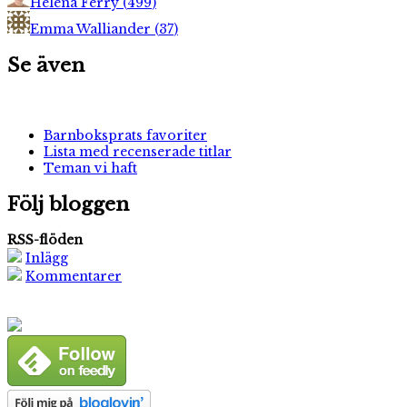
Helena Ferry
(
499
)
Emma Walliander
(
37
)
Se även
Barnboksprats favoriter
Lista med recenserade titlar
Teman vi haft
Följ bloggen
RSS-flöden
Inlägg
Kommentarer