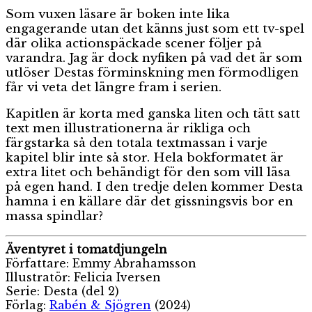
Som vuxen läsare är boken inte lika
engagerande utan det känns just som ett tv-spel
där olika actionspäckade scener följer på
varandra. Jag är dock nyfiken på vad det är som
utlöser Destas förminskning men förmodligen
får vi veta det längre fram i serien.
Kapitlen är korta med ganska liten och tätt satt
text men illustrationerna är rikliga och
färgstarka så den totala textmassan i varje
kapitel blir inte så stor. Hela bokformatet är
extra litet och behändigt för den som vill läsa
på egen hand. I den tredje delen kommer Desta
hamna i en källare där det gissningsvis bor en
massa spindlar?
Äventyret i tomatdjungeln
Författare: Emmy Abrahamsson
Illustratör: Felicia Iversen
Serie: Desta (del 2)
Förlag:
Rabén & Sjögren
(2024)