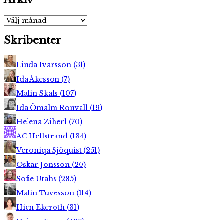
Arkiv
Arkiv
Skribenter
Linda Ivarsson
(
31
)
Ida Åkesson
(
7
)
Malin Skals
(
107
)
Ida Ömalm Ronvall
(
19
)
Helena Ziherl
(
70
)
AC Hellstrand
(
134
)
Veroniqa Sjöquist
(
251
)
Oskar Jonsson
(
20
)
Sofie Utahs
(
285
)
Malin Tuvesson
(
114
)
Hien Ekeroth
(
31
)