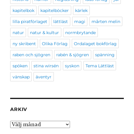
kapitelbok
kapitelböcker
kärlek
lilla piratförlaget
lättläst
magi
mårten melin
natur
natur & kultur
normbrytande
ny skribent
Olika Förlag
Ordalaget bokförlag
raben och sjögren
rabén & sjögren
spänning
spöken
stina wirsén
syskon
Tema Lättläst
vänskap
äventyr
ARKIV
Arkiv