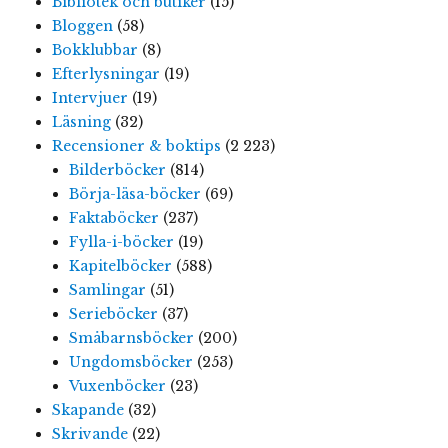
Bibliotek och butiker
(15)
Bloggen
(58)
Bokklubbar
(8)
Efterlysningar
(19)
Intervjuer
(19)
Läsning
(32)
Recensioner & boktips
(2 223)
Bilderböcker
(814)
Börja-läsa-böcker
(69)
Faktaböcker
(237)
Fylla-i-böcker
(19)
Kapitelböcker
(588)
Samlingar
(51)
Serieböcker
(37)
Småbarnsböcker
(200)
Ungdomsböcker
(253)
Vuxenböcker
(23)
Skapande
(32)
Skrivande
(22)