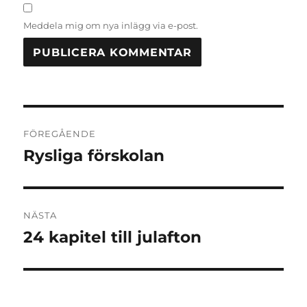
Meddela mig om nya inlägg via e-post.
Inläggsnavigering
FÖREGÅENDE
Rysliga förskolan
Föregående
inlägg:
NÄSTA
24 kapitel till julafton
Nästa
inlägg: