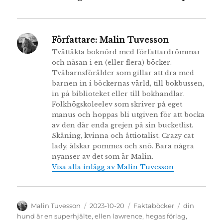
Författare:
Malin Tuvesson
Tvättäkta boknörd med författardrömmar
och näsan i en (eller flera) böcker.
Tvåbarnsförälder som gillar att dra med
barnen in i böckernas värld, till bokbussen,
in på biblioteket eller till bokhandlar.
Folkhögskoleelev som skriver på eget
manus och hoppas bli utgiven för att bocka
av den där enda grejen på sin bucketlist.
Skåning, kvinna och åttiotalist. Crazy cat
lady, älskar pommes och snö. Bara några
nyanser av det som är Malin.
Visa alla inlägg av Malin Tuvesson
Författare
Publicerat
Kategorier
Etiketter
Malin Tuvesson
2023-10-20
Faktaböcker
din
den
hund är en superhjälte
,
ellen lawrence
,
hegas förlag
,