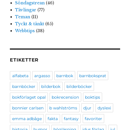
Söndagstrean
(46)
Tävlingar
(77)
Teman
(11)
Tyckt & tänkt
(65)
Webbtips
(38)
ETIKETTER
alfabeta
argasso
barnbok
barnboksprat
barnböcker
bilderbok
bilderböcker
bokförlaget opal
bokrecension
boktips
bonnier carlsen
b wahlströms
djur
dyslexi
emma adbåge
fakta
fantasy
favoriter
historia
humor
högläsning
idus förlag
jul