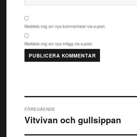
Meddela mig om nya kommentarer via e-post.
Meddela mig om nya inlägg via e-post.
Inläggsnavigering
FÖREGÅENDE
Vitvivan och gullsippan
Föregående
inlägg: