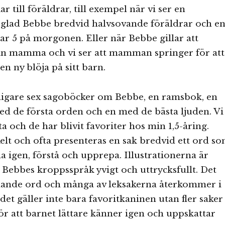
ar till föräldrar, till exempel när vi ser en
 glad Bebbe bredvid halvsovande föräldrar och e
ar 5 på morgonen. Eller när Bebbe gillar att
in mamma och vi ser att mamman springer för att
en ny blöja på sitt barn.
rligare sex sagoböcker om Bebbe, en ramsbok, en
d de första orden och en med de bästa ljuden. Vi
sta och de har blivit favoriter hos min 1,5-åring.
elt och ofta presenteras en sak bredvid ett ord s
na igen, förstå och upprepa. Illustrationerna är
 Bebbes kroppsspråk yvigt och uttrycksfullt. Det
mande ord och många av leksakerna återkommer i
det gäller inte bara favoritkaninen utan fler saker
ör att barnet lättare känner igen och uppskattar