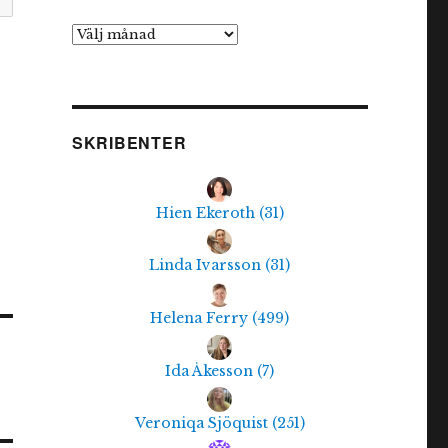
Arkiv
SKRIBENTER
Hien Ekeroth
(
31
)
Linda Ivarsson
(
31
)
Helena Ferry
(
499
)
Ida Åkesson
(
7
)
Veroniqa Sjöquist
(
251
)