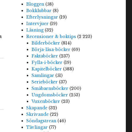
Bloggen
(58)
Bokklubbar
(8)
Efterlysningar
(19)
Intervjuer
(19)
Läsning
(32)
a
Recensioner & boktips
(2 223)
Bilderböcker
(814)
Börja-läsa-böcker
(69)
Faktaböcker
(237)
Fylla-i-böcker
(19)
Kapitelböcker
(588)
Samlingar
(51)
Serieböcker
(37)
Småbarnsböcker
(200)
Ungdomsböcker
(253)
Vuxenböcker
(23)
Skapande
(32)
Skrivande
(22)
Söndagstrean
(46)
Tävlingar
(77)