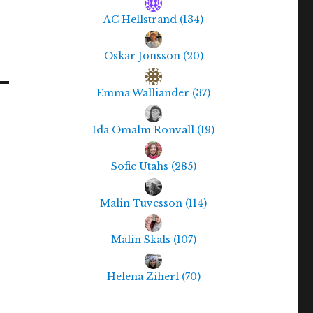
AC Hellstrand
(
134
)
Oskar Jonsson
(
20
)
Emma Walliander
(
37
)
Ida Ömalm Ronvall
(
19
)
Sofie Utahs
(
285
)
Malin Tuvesson
(
114
)
Malin Skals
(
107
)
Helena Ziherl
(
70
)