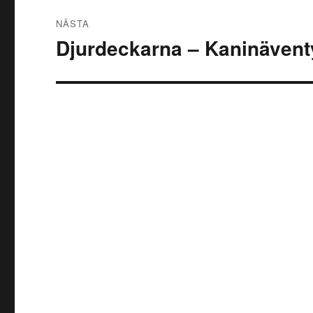
NÄSTA
Djurdeckarna – Kaninävent
Nästa
inlägg: