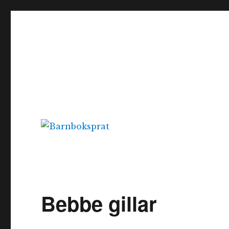
Barnboksprat
– en blogg om barnböcker
Bebbe gillar