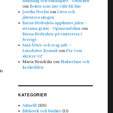
handling och bästsäljare - Utblicken
om
Boken som inte ville bli läst
n
Josefin Norlin
om
Liten och
jättestora skogen
Barna Hedenhös uppfinner julen –
streama gratis - Opinionsfokus
om
Barna Hedenhös på vinterresa i
Sverige
Små fötter och svag saft —
Larsdotter Konsult
om
För vem
skriver vi?
Maria Hendriks
om
Makwelane och
krokodilen
om
KATEGORIER
Aktuellt
(216)
Bibliotek och butiker
(15)