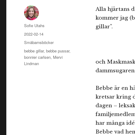
Alla hjärtans 
kommer jag (b
Författare
Sofie Utahs
gillar”.
Publicerat
2022-02-14
den
Kategorier
Småbarnsböcker
Etiketter
bebbe gillar
,
bebbe pussar
,
bonnier carlsen
,
Mervi
och Maskmask. 
Lindman
dammsugaren, 
Bebbe är en h
kretsar kring 
dagen – leksak
familjemedlem
har många idée
Bebbe vad hen