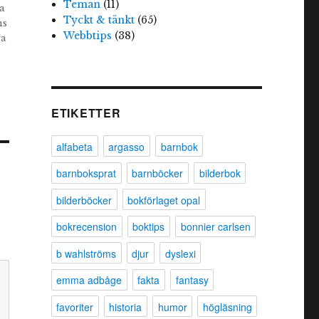
Teman
(11)
a
Tyckt & tänkt
(65)
ns
Webbtips
(38)
ga
ETIKETTER
alfabeta
argasso
barnbok
barnboksprat
barnböcker
bilderbok
bilderböcker
bokförlaget opal
bokrecension
boktips
bonnier carlsen
b wahlströms
djur
dyslexi
emma adbåge
fakta
fantasy
favoriter
historia
humor
högläsning