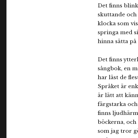
Det finns blink
skuttande och
klocka som vis
springa med s
hinna sätta på 
Det finns ytte
sångbok, en me
har läst de fle
Språket är enk
är lätt att kän
färgstarka och
finns ljudhär
böckerna, och 
som jag tror g