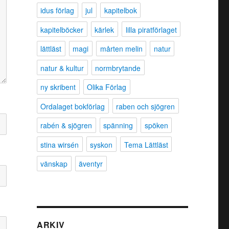
idus förlag
jul
kapitelbok
kapitelböcker
kärlek
lilla piratförlaget
lättläst
magi
mårten melin
natur
natur & kultur
normbrytande
ny skribent
Olika Förlag
Ordalaget bokförlag
raben och sjögren
rabén & sjögren
spänning
spöken
stina wirsén
syskon
Tema Lättläst
vänskap
äventyr
ARKIV