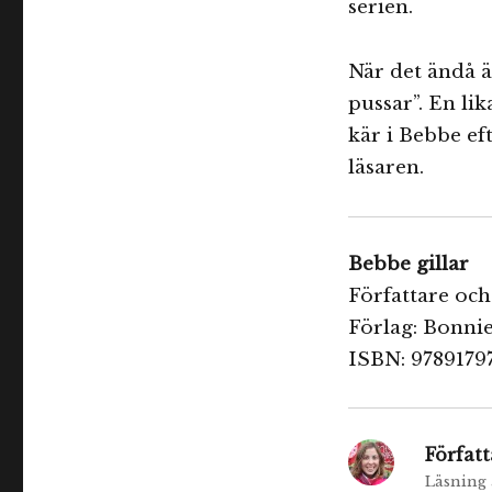
serien.
När det ändå ä
pussar”. En lik
kär i Bebbe ef
läsaren.
Bebbe gillar
Författare och
Förlag: Bonnie
ISBN: 9789179
Författ
Läsning ä