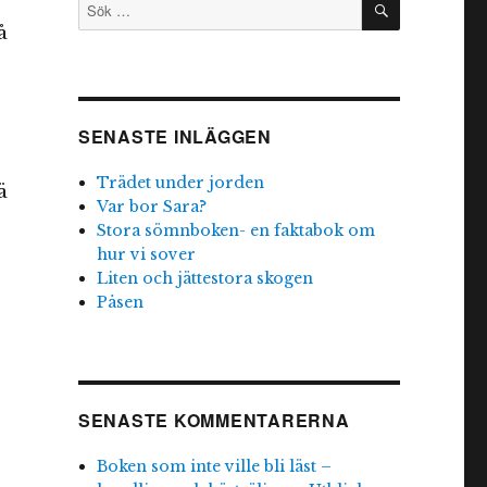
Sök
efter:
å
SENASTE INLÄGGEN
Trädet under jorden
ä
Var bor Sara?
Stora sömnboken- en faktabok om
hur vi sover
Liten och jättestora skogen
Påsen
SENASTE KOMMENTARERNA
Boken som inte ville bli läst –
.