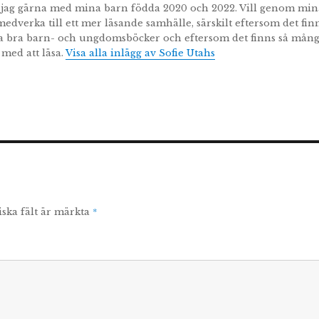
 jag gärna med mina barn födda 2020 och 2022. Vill genom min
medverka till ett mer läsande samhälle, särskilt eftersom det fin
 bra barn- och ungdomsböcker och eftersom det finns så mån
 med att läsa.
Visa alla inlägg av Sofie Utahs
*
iska fält är märkta