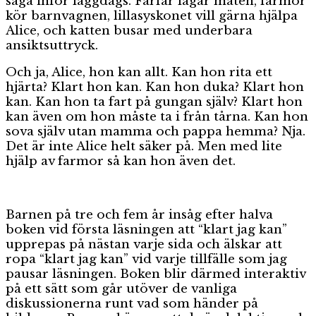
saga inför läggdags. Farfar lagar maten, farmor
kör barnvagnen, lillasyskonet vill gärna hjälpa
Alice, och katten busar med underbara
ansiktsuttryck.
Och ja, Alice, hon kan allt. Kan hon rita ett
hjärta? Klart hon kan. Kan hon duka? Klart hon
kan. Kan hon ta fart på gungan själv? Klart hon
kan även om hon måste ta i från tårna. Kan hon
sova själv utan mamma och pappa hemma? Nja.
Det är inte Alice helt säker på. Men med lite
hjälp av farmor så kan hon även det.
Barnen på tre och fem år insåg efter halva
boken vid första läsningen att “klart jag kan”
upprepas på nästan varje sida och älskar att
ropa “klart jag kan” vid varje tillfälle som jag
pausar läsningen. Boken blir därmed interaktiv
på ett sätt som går utöver de vanliga
diskussionerna runt vad som händer på