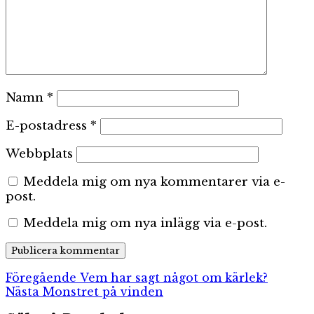
Namn
*
E-postadress
*
Webbplats
Meddela mig om nya kommentarer via e-
post.
Meddela mig om nya inlägg via e-post.
Inläggsnavigering
Föregående
Föregående
Vem har sagt något om kärlek?
Nästa
inlägg:
Nästa
Monstret på vinden
inlägg: