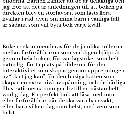
bilderna. Barnen känner att de är delaktiga och
jag tror att det är anledningen till att boken på
direkten blev en storfavorit som lästs flera
kvällar i rad, även om mina barn i vanliga fall
är sådana som vill byta bok varje kväll.
Boken rekommenderas för de jämlika rollerna
mellan farföräldrarna som verkligen hjälps åt
genom hela boken, för vardagstöket som helt
naturligt får ta plats på bilderna, för den
interaktivitet som skapas genom upprepningen
av “klart jag kan”, för den busiga katten som
skapar en extra nivå av spänning, och de härliga
illustrationerna som ger liv till en nästan helt
vanlig dag. En perfekt bok att läsa med mor-
eller farföräldrar när de ska vara barnvakt,
eller bara vilken dag som helst, med vem som
helst.