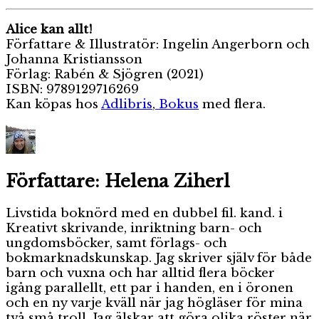
Alice kan allt!
Författare & Illustratör: Ingelin Angerborn och
Johanna Kristiansson
Förlag: Rabén & Sjögren (2021)
ISBN:
9789129716269
Kan köpas hos
Adlibris
,
Bokus
med flera.
Författare:
Helena Ziherl
Livstida boknörd med en dubbel fil. kand. i
Kreativt skrivande, inriktning barn- och
ungdomsböcker, samt förlags- och
bokmarknadskunskap. Jag skriver själv för både
barn och vuxna och har alltid flera böcker
igång parallellt, ett par i handen, en i öronen
och en ny varje kväll när jag högläser för mina
två små troll. Jag älskar att göra olika röster när