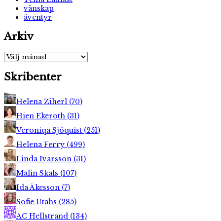
vänskap
äventyr
Arkiv
Arkiv
Skribenter
Helena Ziherl
(
70
)
Hien Ekeroth
(
31
)
Veroniqa Sjöquist
(
251
)
Helena Ferry
(
499
)
Linda Ivarsson
(
31
)
Malin Skals
(
107
)
Ida Åkesson
(
7
)
Sofie Utahs
(
285
)
AC Hellstrand
(
134
)