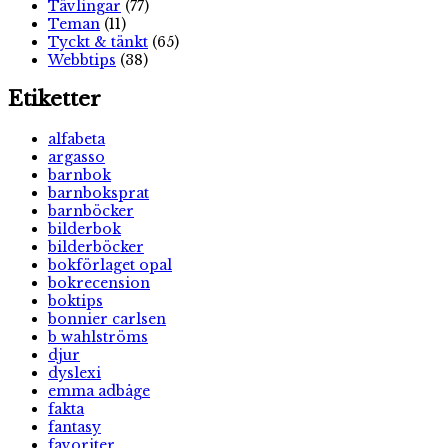
Tävlingar
(77)
Teman
(11)
Tyckt & tänkt
(65)
Webbtips
(38)
Etiketter
alfabeta
argasso
barnbok
barnboksprat
barnböcker
bilderbok
bilderböcker
bokförlaget opal
bokrecension
boktips
bonnier carlsen
b wahlströms
djur
dyslexi
emma adbåge
fakta
fantasy
favoriter