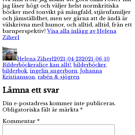
jag läser högt och väljer helst normkritiska
böcker med tonvikt på mångfald, stjärnfamiljer
och jämställdhet, men ser gärna att de ändå är
välskrivna med humor, och alltid, alltid, från ett
barnperspektiv!
Visa alla inlägg av Helena
Ziherl
Författare
Publicerat
Kategorie
den
Helena Ziherl
2021-04-23
2021-06-10
Etiketter
Bilderböcker
alice kan allt!
,
bilderböcker
,
bilderbok
,
ingelin angerborn
,
Johanna
Kristiansson
,
rabén & sjögren
Lämna ett svar
Din e-postadress kommer inte publiceras.
Obligatoriska fält är märkta
*
Kommentar
*