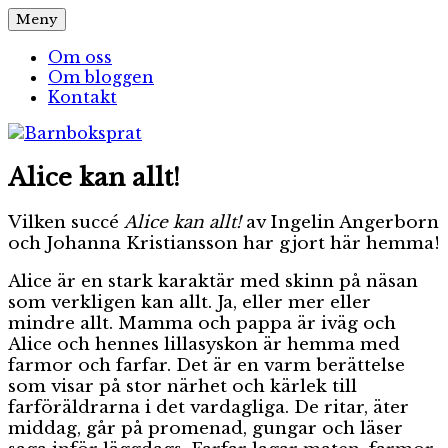
Hoppa
Meny
Barnboksprat
– en blogg om barnböcker
till
innehåll
Om oss
Om bloggen
Kontakt
Alice kan allt!
Vilken succé
Alice kan allt!
av Ingelin Angerborn
och Johanna Kristiansson har gjort här hemma!
Alice är en stark karaktär med skinn på näsan
som verkligen kan allt. Ja, eller mer eller
mindre allt. Mamma och pappa är iväg och
Alice och hennes lillasyskon är hemma med
farmor och farfar. Det är en varm berättelse
som visar på stor närhet och kärlek till
farföräldrarna i det vardagliga. De ritar, äter
middag, går på promenad, gungar och läser