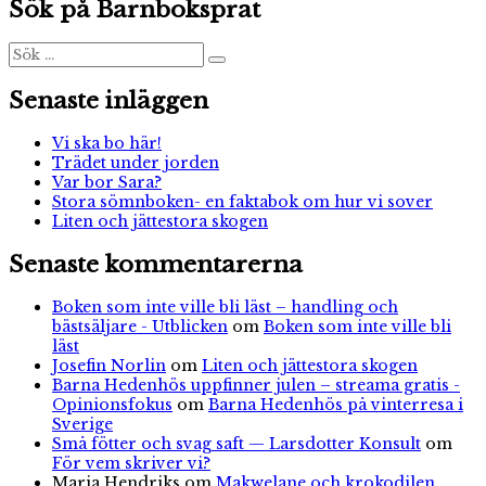
Sök på Barnboksprat
Sök
Sök
efter:
Senaste inläggen
Vi ska bo här!
Trädet under jorden
Var bor Sara?
Stora sömnboken- en faktabok om hur vi sover
Liten och jättestora skogen
Senaste kommentarerna
Boken som inte ville bli läst – handling och
bästsäljare - Utblicken
om
Boken som inte ville bli
läst
Josefin Norlin
om
Liten och jättestora skogen
Barna Hedenhös uppfinner julen – streama gratis -
Opinionsfokus
om
Barna Hedenhös på vinterresa i
Sverige
Små fötter och svag saft — Larsdotter Konsult
om
För vem skriver vi?
Maria Hendriks
om
Makwelane och krokodilen