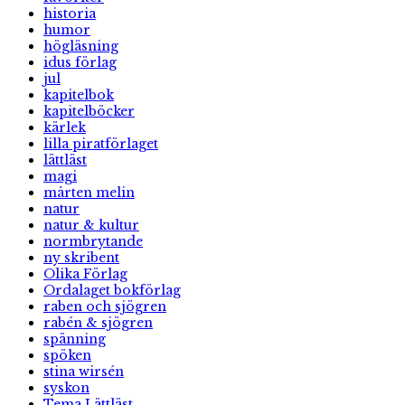
historia
humor
högläsning
idus förlag
jul
kapitelbok
kapitelböcker
kärlek
lilla piratförlaget
lättläst
magi
mårten melin
natur
natur & kultur
normbrytande
ny skribent
Olika Förlag
Ordalaget bokförlag
raben och sjögren
rabén & sjögren
spänning
spöken
stina wirsén
syskon
Tema Lättläst