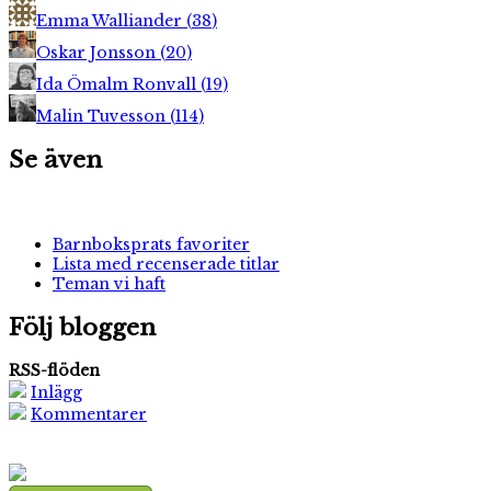
Emma Walliander
(
38
)
Oskar Jonsson
(
20
)
Ida Ömalm Ronvall
(
19
)
Malin Tuvesson
(
114
)
Se även
Barnboksprats favoriter
Lista med recenserade titlar
Teman vi haft
Följ bloggen
RSS-flöden
Inlägg
Kommentarer