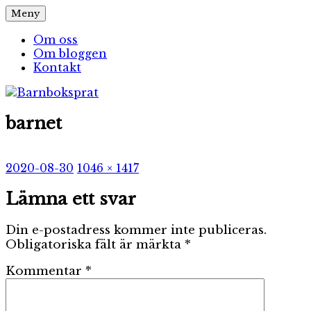
Hoppa
Meny
Barnboksprat
– en blogg om barnböcker
till
innehåll
Om oss
Om bloggen
Kontakt
barnet
Publicerat
Full
2020-08-30
1046 × 1417
den
storlek
Lämna ett svar
Din e-postadress kommer inte publiceras.
Obligatoriska fält är märkta
*
Kommentar
*