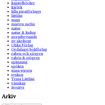
kapitelböcker
kärlek
lilla piratförlaget
lättläst
magi
mårten melin
natur
natur & kultur
normbrytande
ny skribent
Olika Förlag
Ordalaget bokförlag
raben och sjögren
rabén & sjögren
spänning
spöken
stina wirsén
syskon
Tema Lättläst
vänskap
äventyr
Arkiv