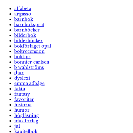
alfabeta
argasso
barnbok
barnboksprat
barnböcker
bilderbok
bilderböcker
bokförlaget opal
bokrecension
boktips
bonnier carlsen
b wahlströms
djur
dyslexi
emma adbåge
fakta
fantasy
favoriter
historia
humor
högläsning
idus förlag
jul
kapitelbok