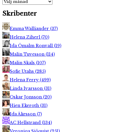
Arkiv
Skribenter
Emma Walliander
(
37
)
Helena Ziherl
(
70
)
Ida Ömalm Ronvall
(
19
)
Malin Tuvesson
(
114
)
Malin Skals
(
107
)
Sofie Utahs
(
285
)
Helena Ferry
(
499
)
Linda Ivarsson
(
31
)
Oskar Jonsson
(
20
)
Hien Ekeroth
(
31
)
Ida Åkesson
(
7
)
AC Hellstrand
(
134
)
Veroniqa Sjöquist
(
251
)