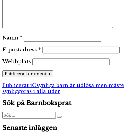
Namn
*
E-postadress
*
Webbplats
Inläggsnavigering
Publicerat i
Osynliga barn är tidlösa men måste
synliggöras i alla tider
Sök på Barnboksprat
Sök
Sök
efter:
Senaste inläggen