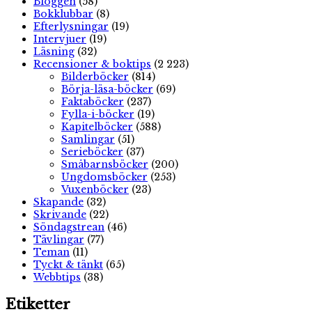
Bloggen
(58)
Bokklubbar
(8)
Efterlysningar
(19)
Intervjuer
(19)
Läsning
(32)
Recensioner & boktips
(2 223)
Bilderböcker
(814)
Börja-läsa-böcker
(69)
Faktaböcker
(237)
Fylla-i-böcker
(19)
Kapitelböcker
(588)
Samlingar
(51)
Serieböcker
(37)
Småbarnsböcker
(200)
Ungdomsböcker
(253)
Vuxenböcker
(23)
Skapande
(32)
Skrivande
(22)
Söndagstrean
(46)
Tävlingar
(77)
Teman
(11)
Tyckt & tänkt
(65)
Webbtips
(38)
Etiketter