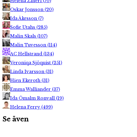
Helena Ziherl
(
70
)
Oskar Jonsson
(
20
)
Ida Åkesson
(
7
)
Sofie Utahs
(
285
)
Malin Skals
(
107
)
Malin Tuvesson
(
114
)
AC Hellstrand
(
134
)
Veroniqa Sjöquist
(
251
)
Linda Ivarsson
(
31
)
Hien Ekeroth
(
31
)
Emma Walliander
(
37
)
Ida Ömalm Ronvall
(
19
)
Helena Ferry
(
499
)
Se även