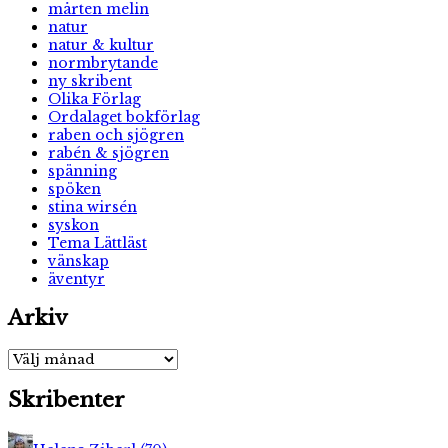
mårten melin
natur
natur & kultur
normbrytande
ny skribent
Olika Förlag
Ordalaget bokförlag
raben och sjögren
rabén & sjögren
spänning
spöken
stina wirsén
syskon
Tema Lättläst
vänskap
äventyr
Arkiv
Arkiv
Skribenter