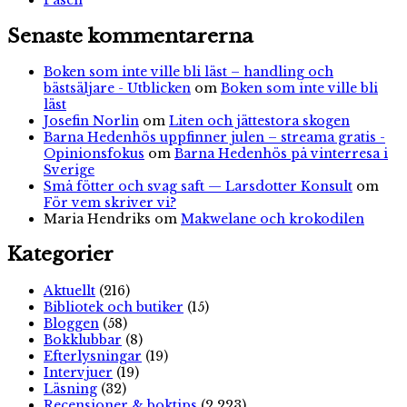
Påsen
Senaste kommentarerna
Boken som inte ville bli läst – handling och
bästsäljare - Utblicken
om
Boken som inte ville bli
läst
Josefin Norlin
om
Liten och jättestora skogen
Barna Hedenhös uppfinner julen – streama gratis -
Opinionsfokus
om
Barna Hedenhös på vinterresa i
Sverige
Små fötter och svag saft — Larsdotter Konsult
om
För vem skriver vi?
Maria Hendriks
om
Makwelane och krokodilen
Kategorier
Aktuellt
(216)
Bibliotek och butiker
(15)
Bloggen
(58)
Bokklubbar
(8)
Efterlysningar
(19)
Intervjuer
(19)
Läsning
(32)
Recensioner & boktips
(2 223)