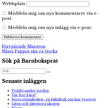
Webbplats
Meddela mig om nya kommentarer via e-
post.
Meddela mig om nya inlägg via e-post.
Inläggsnavigering
Föregående
Föregående
Maraton
Nästa
inlägg:
Nästa
Pappor ska va tjocka
inlägg:
Sök på Barnboksprat
Sök
Sök
efter:
Senaste inläggen
Trädet under jorden
Var bor Sara?
Stora sömnboken- en faktabok om hur vi sover
Liten och jättestora skogen