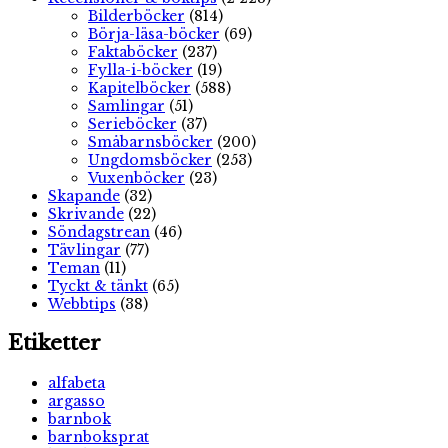
Bilderböcker
(814)
Börja-läsa-böcker
(69)
Faktaböcker
(237)
Fylla-i-böcker
(19)
Kapitelböcker
(588)
Samlingar
(51)
Serieböcker
(37)
Småbarnsböcker
(200)
Ungdomsböcker
(253)
Vuxenböcker
(23)
Skapande
(32)
Skrivande
(22)
Söndagstrean
(46)
Tävlingar
(77)
Teman
(11)
Tyckt & tänkt
(65)
Webbtips
(38)
Etiketter
alfabeta
argasso
barnbok
barnboksprat