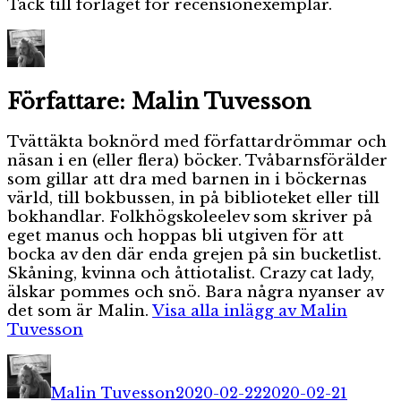
Tack till förlaget för recensionexemplar.
Författare:
Malin Tuvesson
Tvättäkta boknörd med författardrömmar och
näsan i en (eller flera) böcker. Tvåbarnsförälder
som gillar att dra med barnen in i böckernas
värld, till bokbussen, in på biblioteket eller till
bokhandlar. Folkhögskoleelev som skriver på
eget manus och hoppas bli utgiven för att
bocka av den där enda grejen på sin bucketlist.
Skåning, kvinna och åttiotalist. Crazy cat lady,
älskar pommes och snö. Bara några nyanser av
det som är Malin.
Visa alla inlägg av Malin
Tuvesson
Författare
Publicerat
Katego
den
Malin Tuvesson
2020-02-22
2020-02-21