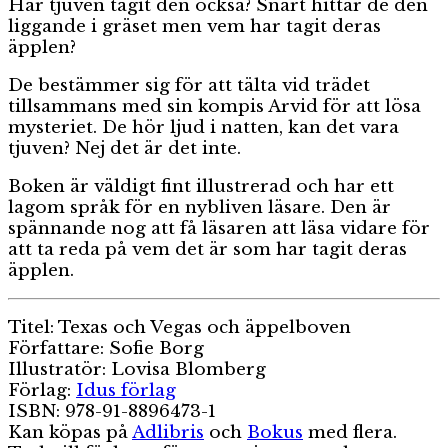
Har tjuven tagit den också? Snart hittar de den
liggande i gräset men vem har tagit deras
äpplen?
De bestämmer sig för att tälta vid trädet
tillsammans med sin kompis Arvid för att lösa
mysteriet. De hör ljud i natten, kan det vara
tjuven? Nej det är det inte.
Boken är väldigt fint illustrerad och har ett
lagom språk för en nybliven läsare. Den är
spännande nog att få läsaren att läsa vidare för
att ta reda på vem det är som har tagit deras
äpplen.
Titel: Texas och Vegas och äppelboven
Författare: Sofie Borg
Illustratör: Lovisa Blomberg
Förlag:
Idus förlag
ISBN: 978-91-8896473-1
Kan köpas på
Adlibris
och
Bokus
med flera.