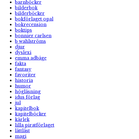
barnböcker
bilderbok
bilderböcker
bokförlaget opal
bokrecension
boktips
bonnier carlsen
b wahlströms
djur
dyslexi
emma adbåge
fakta
fantasy
favoriter
historia
humor
högläsning
idus förlag
jul
kapitelbok
kapitelböcker
kärlek
lilla piratförlaget
lättläst
magi