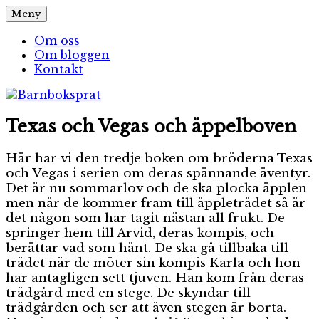
Hoppa
Meny
Barnboksprat
– en blogg om barnböcker
till
innehåll
Om oss
Om bloggen
Kontakt
Texas och Vegas och äppelboven
Här har vi den tredje boken om bröderna Texas
och Vegas i serien om deras spännande äventyr.
Det är nu sommarlov och de ska plocka äpplen
men när de kommer fram till äppleträdet så är
det någon som har tagit nästan all frukt. De
springer hem till Arvid, deras kompis, och
berättar vad som hänt. De ska gå tillbaka till
trädet när de möter sin kompis Karla och hon
har antagligen sett tjuven. Han kom från deras
trädgård med en stege. De skyndar till
trädgården och ser att även stegen är borta.