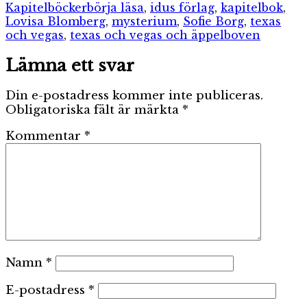
Etiketter
Kapitelböcker
börja läsa
,
idus förlag
,
kapitelbok
,
Lovisa Blomberg
,
mysterium
,
Sofie Borg
,
texas
och vegas
,
texas och vegas och äppelboven
Lämna ett svar
Din e-postadress kommer inte publiceras.
Obligatoriska fält är märkta
*
Kommentar
*
Namn
*
E-postadress
*