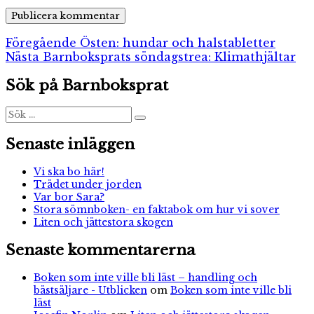
Inläggsnavigering
Föregående
Föregående
Östen: hundar och halstabletter
Nästa
inlägg:
Nästa
Barnboksprats söndagstrea: Klimathjältar
inlägg:
Sök på Barnboksprat
Sök
Sök
efter:
Senaste inläggen
Vi ska bo här!
Trädet under jorden
Var bor Sara?
Stora sömnboken- en faktabok om hur vi sover
Liten och jättestora skogen
Senaste kommentarerna
Boken som inte ville bli läst – handling och
bästsäljare - Utblicken
om
Boken som inte ville bli
läst