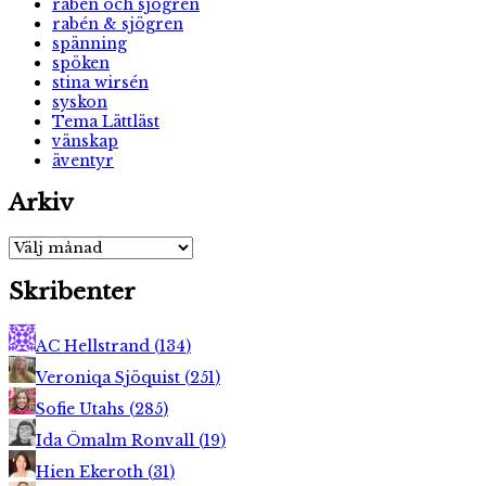
raben och sjögren
rabén & sjögren
spänning
spöken
stina wirsén
syskon
Tema Lättläst
vänskap
äventyr
Arkiv
Arkiv
Skribenter
AC Hellstrand
(
134
)
Veroniqa Sjöquist
(
251
)
Sofie Utahs
(
285
)
Ida Ömalm Ronvall
(
19
)
Hien Ekeroth
(
31
)