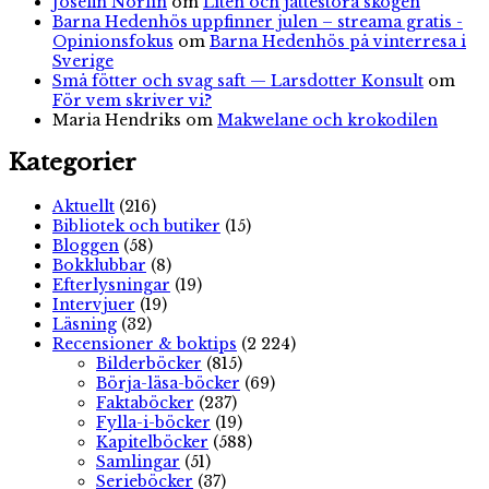
Josefin Norlin
om
Liten och jättestora skogen
Barna Hedenhös uppfinner julen – streama gratis -
Opinionsfokus
om
Barna Hedenhös på vinterresa i
Sverige
Små fötter och svag saft — Larsdotter Konsult
om
För vem skriver vi?
Maria Hendriks
om
Makwelane och krokodilen
Kategorier
Aktuellt
(216)
Bibliotek och butiker
(15)
Bloggen
(58)
Bokklubbar
(8)
Efterlysningar
(19)
Intervjuer
(19)
Läsning
(32)
Recensioner & boktips
(2 224)
Bilderböcker
(815)
Börja-läsa-böcker
(69)
Faktaböcker
(237)
Fylla-i-böcker
(19)
Kapitelböcker
(588)
Samlingar
(51)
Serieböcker
(37)