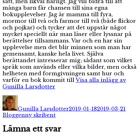
sätt, men likväl härligt. Jag vill bidra till att
många barn får chansen till sina egna
bokupplevelser. Jag är mamma till fyra,
mormor till två och farmor till två (både flickor
och pojkar) och tycker att det uppstår något
mycket speciellt när man läser eller lyssnar på
berättelser tillsammans. Var och en har sin
upplevelse men det blir minnen som man har
gemensamt, kanske hela livet. Själva
berättandet intresserar mig; sådant som vilket
språk som används eller vilka bilder, men också
helheten med formgivningen samt hur och
varför en bok kommit till
Visa alla inlägg av
Gunilla Larsdotter
Författare
Publicerat
Kateg
den
Gunilla Larsdotter
2019-01-18
2019-03-21
Etiketter
Bloggen
ny skribent
Lämna ett svar