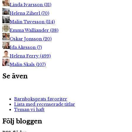
Linda Ivarsson
(
31
)
Helena Ziherl
(
70
)
Malin Tuvesson
(
114
)
Emma Walliander
(
38
)
Oskar Jonsson
(
20
)
Ida Åkesson
(
7
)
Helena Ferry
(
499
)
Malin Skals
(
107
)
Se även
Barnboksprats favoriter
Lista med recenserade titlar
Teman vi haft
Följ bloggen