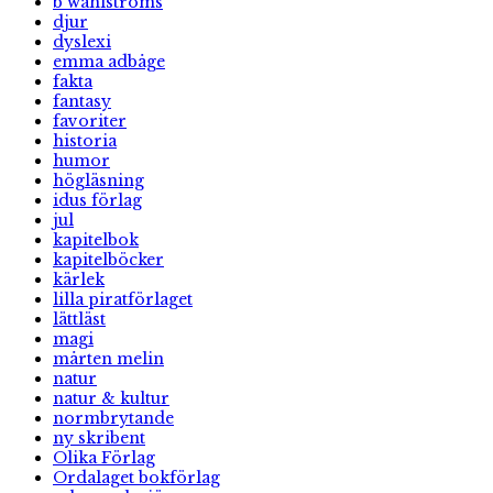
b wahlströms
djur
dyslexi
emma adbåge
fakta
fantasy
favoriter
historia
humor
högläsning
idus förlag
jul
kapitelbok
kapitelböcker
kärlek
lilla piratförlaget
lättläst
magi
mårten melin
natur
natur & kultur
normbrytande
ny skribent
Olika Förlag
Ordalaget bokförlag