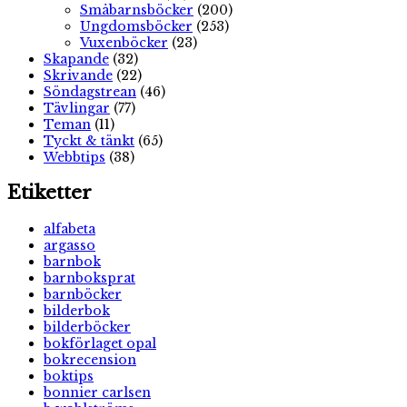
Småbarnsböcker
(200)
Ungdomsböcker
(253)
Vuxenböcker
(23)
Skapande
(32)
Skrivande
(22)
Söndagstrean
(46)
Tävlingar
(77)
Teman
(11)
Tyckt & tänkt
(65)
Webbtips
(38)
Etiketter
alfabeta
argasso
barnbok
barnboksprat
barnböcker
bilderbok
bilderböcker
bokförlaget opal
bokrecension
boktips
bonnier carlsen