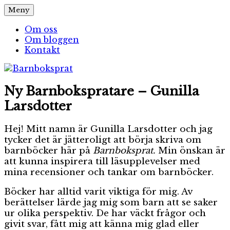
Hoppa
Meny
Barnboksprat
– en blogg om barnböcker
till
innehåll
Om oss
Om bloggen
Kontakt
Ny Barnbokspratare – Gunilla
Larsdotter
Hej! Mitt namn är Gunilla Larsdotter och jag
tycker det är jätteroligt att börja skriva om
barnböcker här på
Barnboksprat.
Min önskan är
att kunna inspirera till läsupplevelser med
mina recensioner och tankar om barnböcker.
Böcker har alltid varit viktiga för mig. Av
berättelser lärde jag mig som barn att se saker
ur olika perspektiv. De har väckt frågor och
givit svar, fått mig att känna mig glad eller