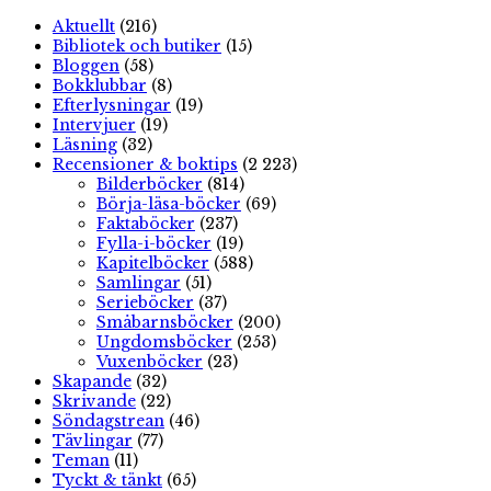
Aktuellt
(216)
Bibliotek och butiker
(15)
Bloggen
(58)
Bokklubbar
(8)
Efterlysningar
(19)
Intervjuer
(19)
Läsning
(32)
Recensioner & boktips
(2 223)
Bilderböcker
(814)
Börja-läsa-böcker
(69)
Faktaböcker
(237)
Fylla-i-böcker
(19)
Kapitelböcker
(588)
Samlingar
(51)
Serieböcker
(37)
Småbarnsböcker
(200)
Ungdomsböcker
(253)
Vuxenböcker
(23)
Skapande
(32)
Skrivande
(22)
Söndagstrean
(46)
Tävlingar
(77)
Teman
(11)
Tyckt & tänkt
(65)