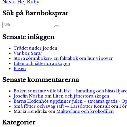
Nästa
inlägg:
Nästa
Hej Ruby
inlägg:
Sök på Barnboksprat
Sök
Sök
efter:
Senaste inläggen
Trädet under jorden
Var bor Sara?
Stora sömnboken- en faktabok om hur vi sover
Liten och jättestora skogen
Påsen
Senaste kommentarerna
Boken som inte ville bli läst – handling och bästsäljare
Josefin Norlin
om
Liten och jättestora skogen
Barna Hedenhös uppfinner julen – streama gratis - O
Små fötter och svag saft — Larsdotter Konsult
om
För
Maria Hendriks
om
Makwelane och krokodilen
Kategorier