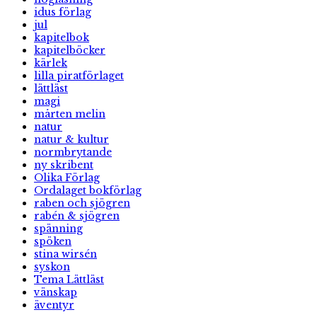
idus förlag
jul
kapitelbok
kapitelböcker
kärlek
lilla piratförlaget
lättläst
magi
mårten melin
natur
natur & kultur
normbrytande
ny skribent
Olika Förlag
Ordalaget bokförlag
raben och sjögren
rabén & sjögren
spänning
spöken
stina wirsén
syskon
Tema Lättläst
vänskap
äventyr