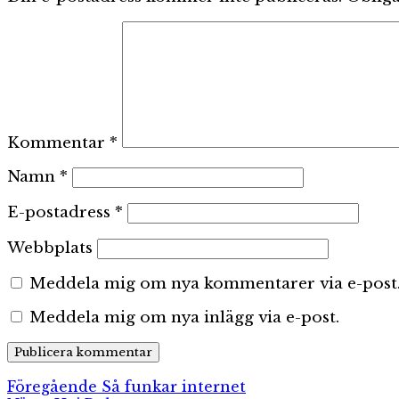
Kommentar
*
Namn
*
E-postadress
*
Webbplats
Meddela mig om nya kommentarer via e-post
Meddela mig om nya inlägg via e-post.
Inläggsnavigering
Föregående
Föregående
Så funkar internet