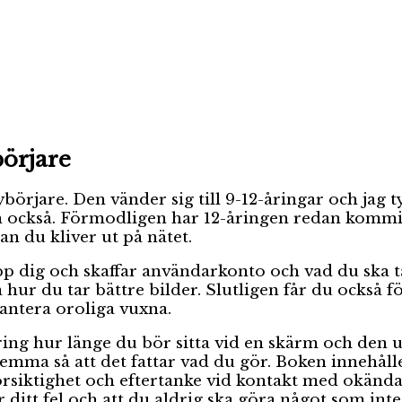
börjare
örjare. Den vänder sig till 9-12-åringar och jag ty
n också. Förmodligen har 12-åringen redan kommit
an du kliver ut på nätet.
 dig och skaffar användarkonto och vad du ska t
å hur du tar bättre bilder. Slutligen får du också 
antera oroliga vuxna.
ng hur länge du bör sitta vid en skärm och den upp
emma så att det fattar vad du gör. Boken innehåll
rsiktighet och eftertanke vid kontakt med okända. 
r ditt fel och att du aldrig ska göra något som inte