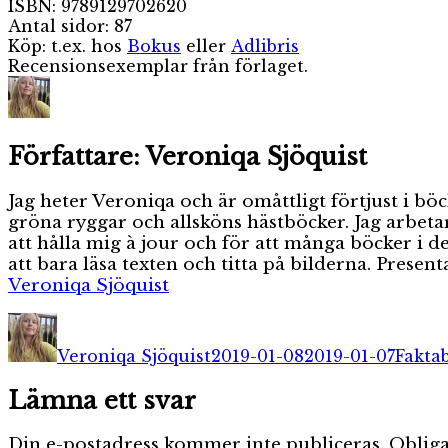
ISBN: 9789129702620
Antal sidor: 87
Köp: t.ex. hos
Bokus
eller
Adlibris
Recensionsexemplar från förlaget.
Författare:
Veroniqa Sjöquist
Jag heter Veroniqa och är omåttligt förtjust i 
gröna ryggar och allsköns hästböcker. Jag arbeta
att hålla mig à jour och för att många böcker i d
att bara läsa texten och titta på bilderna. Pres
Veroniqa Sjöquist
Författare
Publicerat
Kateg
den
Veroniqa Sjöquist
2019-01-08
2019-01-07
Fakta
Lämna ett svar
Din e-postadress kommer inte publiceras.
Obliga