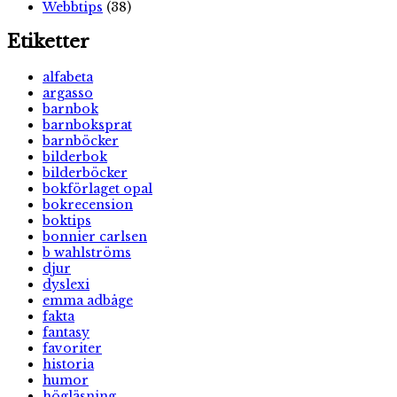
Webbtips
(38)
Etiketter
alfabeta
argasso
barnbok
barnboksprat
barnböcker
bilderbok
bilderböcker
bokförlaget opal
bokrecension
boktips
bonnier carlsen
b wahlströms
djur
dyslexi
emma adbåge
fakta
fantasy
favoriter
historia
humor
högläsning