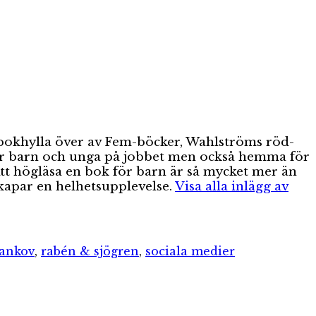
 bokhylla över av Fem-böcker, Wahlströms röd-
 för barn och unga på jobbet men också hemma för
 Att högläsa en bok för barn är så mycket mer än
skapar en helhetsupplevelse.
Visa alla inlägg av
jankov
,
rabén & sjögren
,
sociala medier