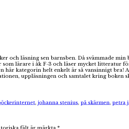
böcker och läsning sen barnsben. Då svämmade min
r som lärare i åk F-3 och läser mycket litteratur
en här kategorin helt enkelt är så vansinnigt bra!
entationen, uppläsningen och samtalet kring boken 
orier
Etiketter
böcker
internet
,
johanna stenius
,
på skärmen
,
petra 
toriska fält är märkta
*