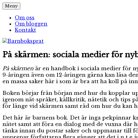
Hoppa
Meny
Barnboksprat
– en blogg om barnböcker
till
innehåll
Om oss
Om bloggen
Kontakt
På skärmen: sociala medier för ny
På skärmen
är en handbok i sociala medier för nyb
9-åringen även om 12-åringen gärna kan läsa de
en massa saker här i som är bra att ha koll på inn
Boken börjar från början med hur du kopplar upp
igenom nät-språket, källkritik, nätetik och tips p
för länge vid skärmen samt råd om hur du kan h
Det här är barnens bok. Det är inga pekpinnar kri
nätet samt att föra en dialog med de vuxna där h
tänka innan du postar saker och uppmanar till fö
upprepar författarna flera gånger att det i n t e ä