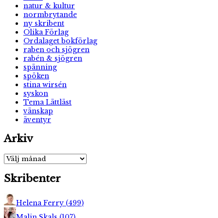
natur & kultur
normbrytande
ny skribent
Olika Förlag
Ordalaget bokförlag
raben och sjögren
rabén & sjögren
spänning
spöken
stina wirsén
syskon
Tema Lättläst
vänskap
äventyr
Arkiv
Arkiv
Skribenter
Helena Ferry
(
499
)
Malin Skals
(
107
)