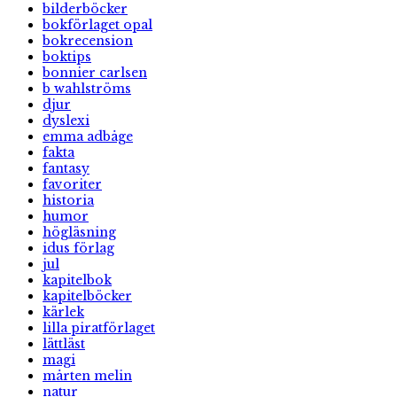
bilderböcker
bokförlaget opal
bokrecension
boktips
bonnier carlsen
b wahlströms
djur
dyslexi
emma adbåge
fakta
fantasy
favoriter
historia
humor
högläsning
idus förlag
jul
kapitelbok
kapitelböcker
kärlek
lilla piratförlaget
lättläst
magi
mårten melin
natur