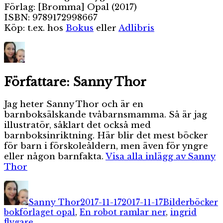
Förlag: [Bromma] Opal (2017)
ISBN: 9789172998667
Köp: t.ex. hos
Bokus
eller
Adlibris
Författare:
Sanny Thor
Jag heter Sanny Thor och är en
barnboksälskande tvåbarnsmamma. Så är jag
illustratör, såklart det också med
barnboksinriktning. Här blir det mest böcker
för barn i förskoleåldern, men även för yngre
eller någon barnfakta.
Visa alla inlägg av Sanny
Thor
Författare
Publicerat
Kategorier
E
den
Sanny Thor
2017-11-17
2017-11-17
Bilderböcker
bokförlaget opal
,
En robot ramlar ner
,
ingrid
flygare