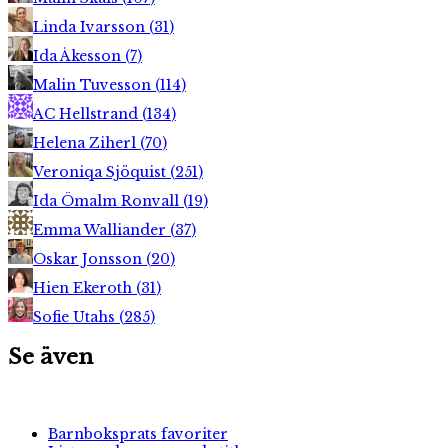
Linda Ivarsson
(
31
)
Ida Åkesson
(
7
)
Malin Tuvesson
(
114
)
AC Hellstrand
(
134
)
Helena Ziherl
(
70
)
Veroniqa Sjöquist
(
251
)
Ida Ömalm Ronvall
(
19
)
Emma Walliander
(
37
)
Oskar Jonsson
(
20
)
Hien Ekeroth
(
31
)
Sofie Utahs
(
285
)
Se även
Barnboksprats favoriter