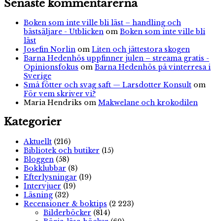
Senaste kommentarerna
Boken som inte ville bli läst – handling och
bästsäljare - Utblicken
om
Boken som inte ville bli
läst
Josefin Norlin
om
Liten och jättestora skogen
Barna Hedenhös uppfinner julen – streama gratis -
Opinionsfokus
om
Barna Hedenhös på vinterresa i
Sverige
Små fötter och svag saft — Larsdotter Konsult
om
För vem skriver vi?
Maria Hendriks
om
Makwelane och krokodilen
Kategorier
Aktuellt
(216)
Bibliotek och butiker
(15)
Bloggen
(58)
Bokklubbar
(8)
Efterlysningar
(19)
Intervjuer
(19)
Läsning
(32)
Recensioner & boktips
(2 223)
Bilderböcker
(814)