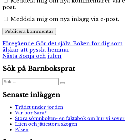
Meddela mig om nya kommentarer via e-
post.
Meddela mig om nya inlägg via e-post.
Inläggsnavigering
Föregående
Föregående
Gör det själv. Boken för dig som
inlägg:
älskar att pyssla hemma.
Nästa
Nästa
Sonja och julen
inlägg:
Sök på Barnboksprat
Sök
Sök
efter:
Senaste inläggen
Trädet under jorden
Var bor Sara?
Stora sömnboken- en faktabok om hur vi sover
Liten och jättestora skogen
Påsen