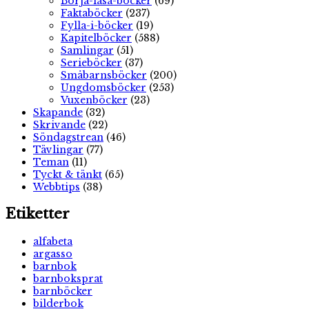
Börja-läsa-böcker
(69)
Faktaböcker
(237)
Fylla-i-böcker
(19)
Kapitelböcker
(588)
Samlingar
(51)
Serieböcker
(37)
Småbarnsböcker
(200)
Ungdomsböcker
(253)
Vuxenböcker
(23)
Skapande
(32)
Skrivande
(22)
Söndagstrean
(46)
Tävlingar
(77)
Teman
(11)
Tyckt & tänkt
(65)
Webbtips
(38)
Etiketter
alfabeta
argasso
barnbok
barnboksprat
barnböcker
bilderbok