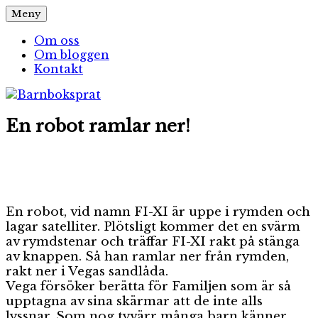
Hoppa
Meny
Barnboksprat
– en blogg om barnböcker
till
innehåll
Om oss
Om bloggen
Kontakt
En robot ramlar ner!
En robot, vid namn FI-XI är uppe i rymden och
lagar satelliter. Plötsligt kommer det en svärm
av rymdstenar och träffar FI-XI rakt på stänga
av knappen. Så han ramlar ner från rymden,
rakt ner i Vegas sandlåda.
Vega försöker berätta för Familjen som är så
upptagna av sina skärmar att de inte alls
lyssnar. Som nog tyvärr många barn känner