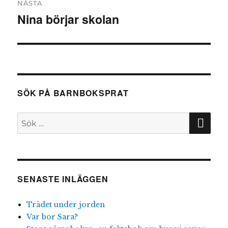
NÄSTA
Nina börjar skolan
Nästa
inlägg:
SÖK PÅ BARNBOKSPRAT
SÖ
Sök
efter:
SENASTE INLÄGGEN
Trädet under jorden
Var bor Sara?