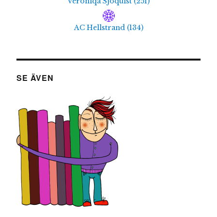
Veroniqa Sjöquist
(
251
)
AC Hellstrand
(
134
)
SE ÄVEN