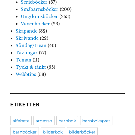
Serieböcker
(37)
Småbarnsböcker
(200)
Ungdomsböcker
(253)
Vuxenböcker
(23)
Skapande
(32)
Skrivande
(22)
Söndagstrean
(46)
Tävlingar
(77)
Teman
(11)
Tyckt & tänkt
(65)
Webbtips
(38)
ETIKETTER
alfabeta
argasso
barnbok
barnboksprat
barnböcker
bilderbok
bilderböcker