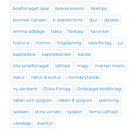
bokförlaget opal
bokrecension
boktips
bonnier carlsen
b wahlströms
djur
dyslexi
emma adbåge
fakta
fantasy
favoriter
historia
humor
högläsning
idus förlag
jul
kapitelbok
kapitelböcker
kärlek
lilla piratförlaget
lättläst
magi
mårten melin
natur
natur & kultur
normbrytande
ny skribent
Olika Förlag
Ordalaget bokförlag
raben och sjögren
rabén & sjögren
spänning
spöken
stina wirsén
syskon
Tema Lättläst
vänskap
äventyr