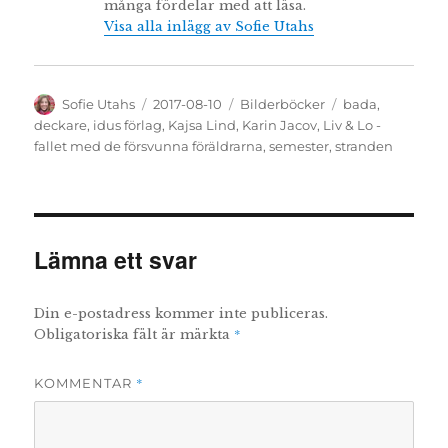
många fördelar med att läsa.
Visa alla inlägg av Sofie Utahs
Författare
Publicerat
Kategorier
Etiketter
Sofie Utahs
2017-08-10
Bilderböcker
bada
,
den
deckare
,
idus förlag
,
Kajsa Lind
,
Karin Jacov
,
Liv & Lo -
fallet med de försvunna föräldrarna
,
semester
,
stranden
Lämna ett svar
Din e-postadress kommer inte publiceras.
*
Obligatoriska fält är märkta
*
KOMMENTAR