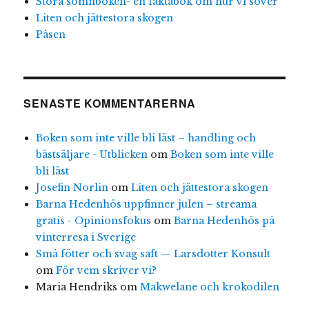
Stora sömnboken- en faktabok om hur vi sover
Liten och jättestora skogen
Påsen
SENASTE KOMMENTARERNA
Boken som inte ville bli läst – handling och
bästsäljare - Utblicken
om
Boken som inte ville
bli läst
Josefin Norlin
om
Liten och jättestora skogen
Barna Hedenhös uppfinner julen – streama
gratis - Opinionsfokus
om
Barna Hedenhös på
vinterresa i Sverige
Små fötter och svag saft — Larsdotter Konsult
om
För vem skriver vi?
Maria Hendriks
om
Makwelane och krokodilen