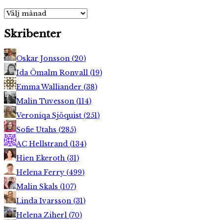
Arkiv
Skribenter
Oskar Jonsson
(
20
)
Ida Ömalm Ronvall
(
19
)
Emma Walliander
(
38
)
Malin Tuvesson
(
114
)
Veroniqa Sjöquist
(
251
)
Sofie Utahs
(
285
)
AC Hellstrand
(
134
)
Hien Ekeroth
(
31
)
Helena Ferry
(
499
)
Malin Skals
(
107
)
Linda Ivarsson
(
31
)
Helena Ziherl
(
70
)