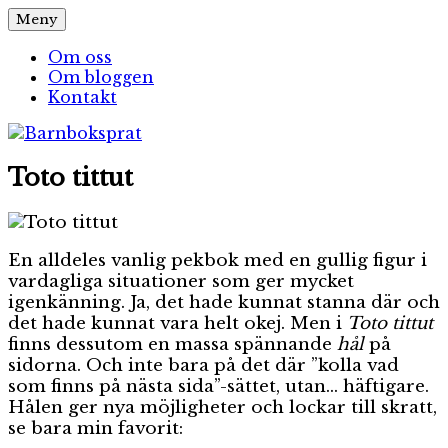
Hoppa
Meny
Barnboksprat
– en blogg om barnböcker
till
innehåll
Om oss
Om bloggen
Kontakt
Toto tittut
En alldeles vanlig pekbok med en gullig figur i
vardagliga situationer som ger mycket
igenkänning. Ja, det hade kunnat stanna där och
det hade kunnat vara helt okej. Men i
Toto tittut
finns dessutom en massa spännande
hål
på
sidorna. Och inte bara på det där ”kolla vad
som finns på nästa sida”-sättet, utan… häftigare.
Hålen ger nya möjligheter och lockar till skratt,
se bara min favorit: