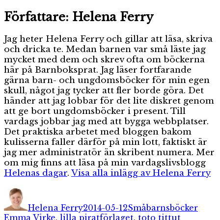
Författare:
Helena Ferry
Jag heter Helena Ferry och gillar att läsa, skriva
och dricka te. Medan barnen var små läste jag
mycket med dem och skrev ofta om böckerna
här på Barnboksprat. Jag läser fortfarande
gärna barn- och ungdomsböcker för min egen
skull, något jag tycker att fler borde göra. Det
händer att jag lobbar för det lite diskret genom
att ge bort ungdomsböcker i present. Till
vardags jobbar jag med att bygga webbplatser.
Det praktiska arbetet med bloggen bakom
kulisserna faller därför på min lott, faktiskt är
jag mer administratör än skribent numera. Mer
om mig finns att läsa på min vardagslivsblogg
Helenas dagar
.
Visa alla inlägg av Helena Ferry
Författare
Publicerat
Kategorier
Etike
den
Helena Ferry
2014-05-12
Småbarnsböcker
Emma Virke
,
lilla piratförlaget
,
toto tittut