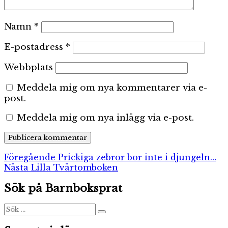
Namn
*
E-postadress
*
Webbplats
Meddela mig om nya kommentarer via e-
post.
Meddela mig om nya inlägg via e-post.
Inläggsnavigering
Föregående
Föregående
Prickiga zebror bor inte i djungeln…
Nästa
inlägg:
Nästa
Lilla Tvärtomboken
inlägg:
Sök på Barnboksprat
Sök
Sök
efter: