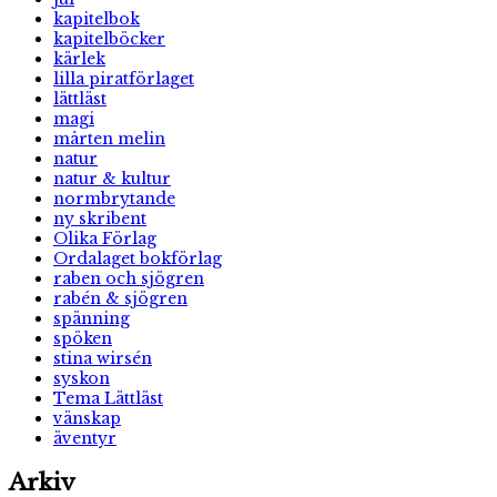
kapitelbok
kapitelböcker
kärlek
lilla piratförlaget
lättläst
magi
mårten melin
natur
natur & kultur
normbrytande
ny skribent
Olika Förlag
Ordalaget bokförlag
raben och sjögren
rabén & sjögren
spänning
spöken
stina wirsén
syskon
Tema Lättläst
vänskap
äventyr
Arkiv