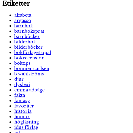
Etiketter
alfabeta
argasso
barnbok
barnboksprat
barnböcker
bilderbok
bilderböcker
bokförlaget opal
bokrecension
boktips
bonnier carlsen
b wahlströms
djur
dyslexi
emma adbåge
fakta
fantasy
favoriter
historia
humor
högläsning
idus förlag
jul