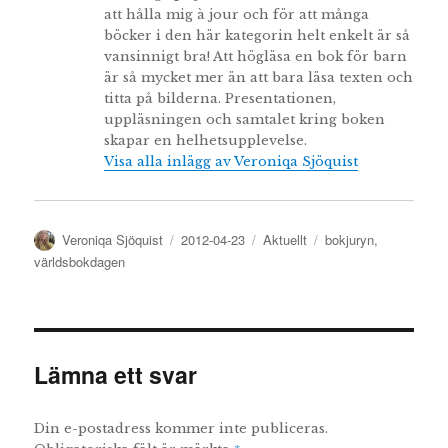
att hålla mig à jour och för att många
böcker i den här kategorin helt enkelt är så
vansinnigt bra! Att högläsa en bok för barn
är så mycket mer än att bara läsa texten och
titta på bilderna. Presentationen,
uppläsningen och samtalet kring boken
skapar en helhetsupplevelse.
Visa alla inlägg av Veroniqa Sjöquist
Författare
Publicerat
Kategorier
Etiketter
Veroniqa Sjöquist
2012-04-23
Aktuellt
bokjuryn
,
den
världsbokdagen
Lämna ett svar
Din e-postadress kommer inte publiceras.