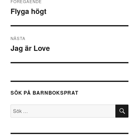
FÖREGÅENDE
Flyga högt
Föregående
inlägg:
NÄSTA
Jag är Love
Nästa
inlägg:
SÖK PÅ BARNBOKSPRAT
SÖ
Sök
efter: