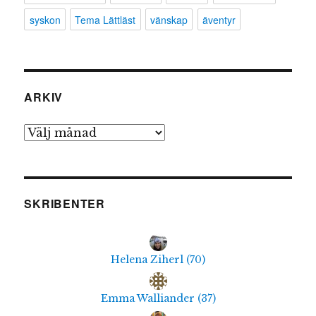
syskon
Tema Lättläst
vänskap
äventyr
ARKIV
Arkiv
SKRIBENTER
Helena Ziherl
(
70
)
Emma Walliander
(
37
)