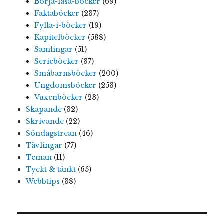
Börja-läsa-böcker
(69)
Faktaböcker
(237)
Fylla-i-böcker
(19)
Kapitelböcker
(588)
Samlingar
(51)
Serieböcker
(37)
Småbarnsböcker
(200)
Ungdomsböcker
(253)
Vuxenböcker
(23)
Skapande
(32)
Skrivande
(22)
Söndagstrean
(46)
Tävlingar
(77)
Teman
(11)
Tyckt & tänkt
(65)
Webbtips
(38)