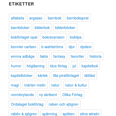
ETIKETTER
alfabeta
argasso
barnbok
barnboksprat
barnböcker
bilderbok
bilderböcker
bokförlaget opal
bokrecension
boktips
bonnier carlsen
b wahlströms
djur
dyslexi
emma adbåge
fakta
fantasy
favoriter
historia
humor
högläsning
idus förlag
jul
kapitelbok
kapitelböcker
kärlek
lilla piratförlaget
lättläst
magi
mårten melin
natur
natur & kultur
normbrytande
ny skribent
Olika Förlag
Ordalaget bokförlag
raben och sjögren
rabén & sjögren
spänning
spöken
stina wirsén